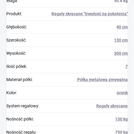
Waga
:
50.6 kg
Produkt
:
Regały skręcane "trwałość na pokolenia"
Głębokość
:
40 cm
Szerokość
:
130 cm
Wysokość
:
300 cm
Ilość półek
:
7
Materiał półki
:
Półka metalowa zmywalna
Kolor
:
ocynk
System regałowy
:
Regały skręcane
Nośność półki
:
150 kg
Nośność regału
:
750 kg