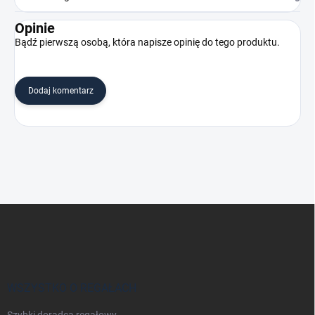
Opinie
Bądź pierwszą osobą, która napisze opinię do tego produktu.
Dodaj komentarz
S
t
o
p
k
a
WSZYSTKO O REGAŁACH
Szybki doradca regałowy