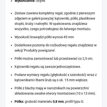
Wykończenie:
ocynk
Zestaw zawiera kompletny regał, zgodnie z pierwszym
zdjęciem w galerii powyżej: kątowniki, półki, plastikowe
stopki, śruby i nakrętki. W opakowaniu znajdziesz
wszystko, czego potrzebujesz do łatwego montażu.
Wysokość krawędzi półki wynosi 45 mm
Dodatkowe poziomy do rozbudowy regału znajdziesz w
sekcji 'Produkty powiązane'.
Półki można zamontować lub przestawiać co 2,5 cm.
Kątowniki regału są zawsze jednoczęściowe.
Podane wymiary regału (głębokość x szerokość) wraz z
kątownikami i łbami śrub są o ok. 15 mm większe.
Półki z blachy mają w narożnikach na powierzchni
składowania owalne otwory montażowe (10 x 13 mm).
Półka:
grubość materiału
0,8 mm
, profil typu G.