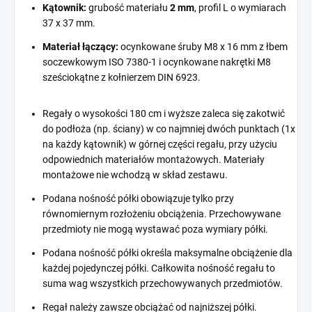
Kątownik:
grubość materiału
2 mm
, profil L o wymiarach
37 x 37 mm.
Materiał łączący:
ocynkowane śruby M8 x 16 mm z łbem
soczewkowym ISO 7380-1 i ocynkowane nakrętki M8
sześciokątne z kołnierzem DIN 6923.
Regały o wysokości 180 cm i wyższe zaleca się zakotwić
do podłoża (np. ściany) w co najmniej dwóch punktach (1x
na każdy kątownik) w górnej części regału, przy użyciu
odpowiednich materiałów montażowych. Materiały
montażowe nie wchodzą w skład zestawu.
Podana nośność półki obowiązuje tylko przy
równomiernym rozłożeniu obciążenia. Przechowywane
przedmioty nie mogą wystawać poza wymiary półki.
Podana nośność półki określa maksymalne obciążenie dla
każdej pojedynczej półki. Całkowita nośność regału to
suma wag wszystkich przechowywanych przedmiotów.
Regał należy zawsze obciążać od najniższej półki.