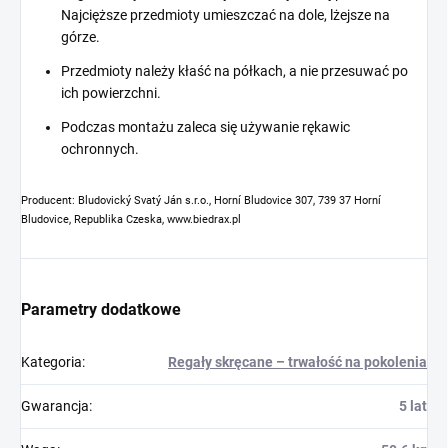
Najcięższe przedmioty umieszczać na dole, lżejsze na
górze.
Przedmioty należy kłaść na półkach, a nie przesuwać po
ich powierzchni.
Podczas montażu zaleca się używanie rękawic
ochronnych.
Producent: Bludovický Svatý Ján s.r.o., Horní Bludovice 307, 739 37 Horní
Bludovice, Republika Czeska, www.biedrax.pl
Parametry dodatkowe
Kategoria
:
Regały skręcane – trwałość na pokolenia
Gwarancja
:
5 lat