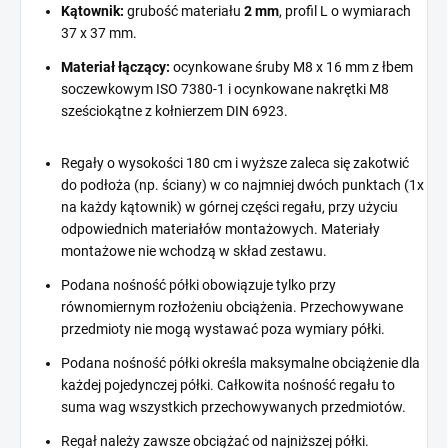
Kątownik:
grubość materiału
2 mm
, profil L o wymiarach
37 x 37 mm.
Materiał łączący:
ocynkowane śruby M8 x 16 mm z łbem
soczewkowym ISO 7380-1 i ocynkowane nakrętki M8
sześciokątne z kołnierzem DIN 6923.
Regały o wysokości 180 cm i wyższe zaleca się zakotwić
do podłoża (np. ściany) w co najmniej dwóch punktach (1x
na każdy kątownik) w górnej części regału, przy użyciu
odpowiednich materiałów montażowych. Materiały
montażowe nie wchodzą w skład zestawu.
Podana nośność półki obowiązuje tylko przy
równomiernym rozłożeniu obciążenia. Przechowywane
przedmioty nie mogą wystawać poza wymiary półki.
Podana nośność półki określa maksymalne obciążenie dla
każdej pojedynczej półki. Całkowita nośność regału to
suma wag wszystkich przechowywanych przedmiotów.
Regał należy zawsze obciążać od najniższej półki.