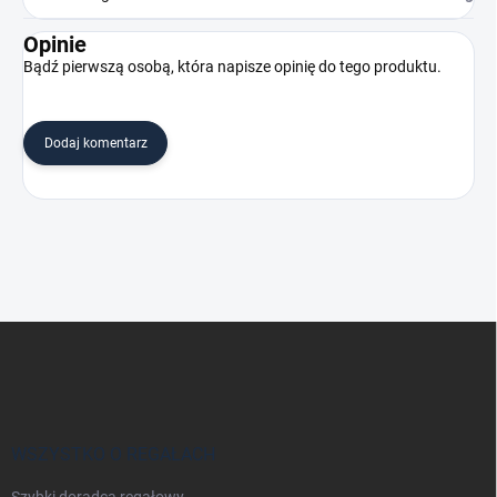
Opinie
Bądź pierwszą osobą, która napisze opinię do tego produktu.
Dodaj komentarz
S
t
o
p
k
a
WSZYSTKO O REGAŁACH
Szybki doradca regałowy