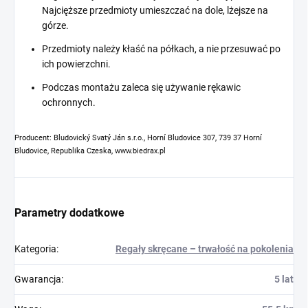
Najcięższe przedmioty umieszczać na dole, lżejsze na
górze.
Przedmioty należy kłaść na półkach, a nie przesuwać po
ich powierzchni.
Podczas montażu zaleca się używanie rękawic
ochronnych.
Producent: Bludovický Svatý Ján s.r.o., Horní Bludovice 307, 739 37 Horní
Bludovice, Republika Czeska, www.biedrax.pl
Parametry dodatkowe
Kategoria
:
Regały skręcane – trwałość na pokolenia
Gwarancja
:
5 lat