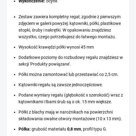
Wykończenie:
ocynk
Zestaw zawiera kompletny regał, zgodnie z pierwszym
zdjęciem w galerii powyżej: kątowniki, półki, plastikowe
stopki, śruby i nakrętki. W opakowaniu znajdziesz
wszystko, czego potrzebujesz do łatwego montażu.
Wysokość krawędzi półki wynosi 45 mm
Dodatkowe poziomy do rozbudowy regału znajdziesz w
sekcji 'Produkty powiązane'.
Półki można zamontować lub przestawiać co 2,5 cm.
Kątowniki regału są zawsze jednoczęściowe.
Podane wymiary regału (głębokość x szerokość) wraz z
kątownikami i łbami śrub są o ok. 15 mm większe.
Półki z blachy mają w narożnikach na powierzchni
składowania owalne otwory montażowe (10 x 13 mm).
Półka:
grubość materiału
0,8 mm
, profil typu G.