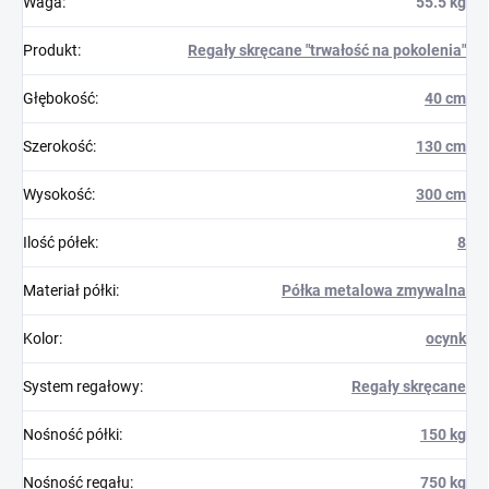
Waga
:
55.5 kg
Produkt
:
Regały skręcane "trwałość na pokolenia"
Głębokość
:
40 cm
Szerokość
:
130 cm
Wysokość
:
300 cm
Ilość półek
:
8
Materiał półki
:
Półka metalowa zmywalna
Kolor
:
ocynk
System regałowy
:
Regały skręcane
Nośność półki
:
150 kg
Nośność regału
:
750 kg