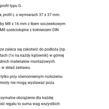
 profil typu G.
m
, profil L o wymiarach 37 x 37 mm.
by M8 x 16 mm z łbem soczewkowym
 M8 sześciokątne z kołnierzem DIN
e zaleca się zakotwić do podłoża (np.
tach (1x na każdy kątownik) w górnej
iednich materiałów montażowych.
 w skład zestawu.
tylko przy równomiernym rozłożeniu
dmioty nie mogą wystawać poza
symalne obciążenie dla każdej
ność regału to suma wag wszystkich