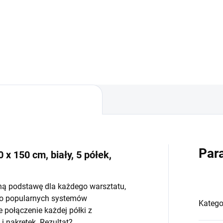
−
+
−
Do koszyka
Do koszyka
Par
 x 150 cm, biały, 5 półek,
ną podstawę dla każdego warsztatu,
do popularnych systemów
Katego
połączenie każdej półki z
 nakrętek. Rezultat?