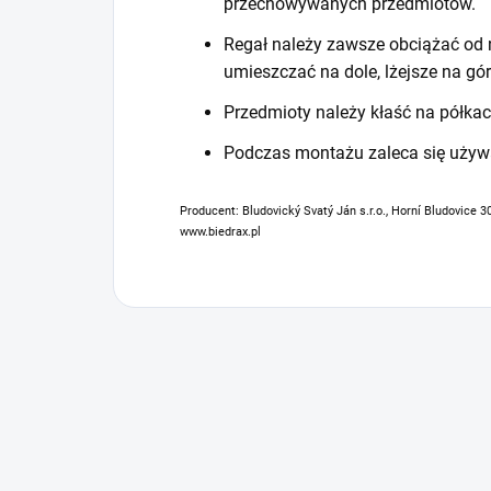
przechowywanych przedmiotów.
Regał należy zawsze obciążać od n
umieszczać na dole, lżejsze na gór
Przedmioty należy kłaść na półkac
Podczas montażu zaleca się używ
Producent: Bludovický Svatý Ján s.r.o., Horní Bludovice 3
www.biedrax.pl