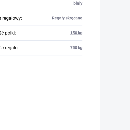
biały
 regałowy
:
Regały skręcane
ć półki
:
150 kg
ć regału
:
750 kg