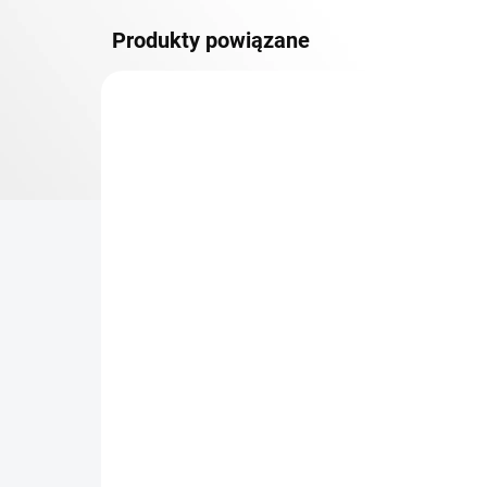
Produkty powiązane
DOSTAWA GRATIS
PÓŁKI METALOWE
TOP! SOLIDNE REGAŁY
SKRĘCANE
NA ZAMÓWIENIE (DO 3 TYGODNI)
Dodatkowy Poziom
Bar
(półka) Biedrax 40 x 150
sk
cm, biały, nośność 150 kg
cm
zł 340
zł
zł 281 bez VAT
zł 2