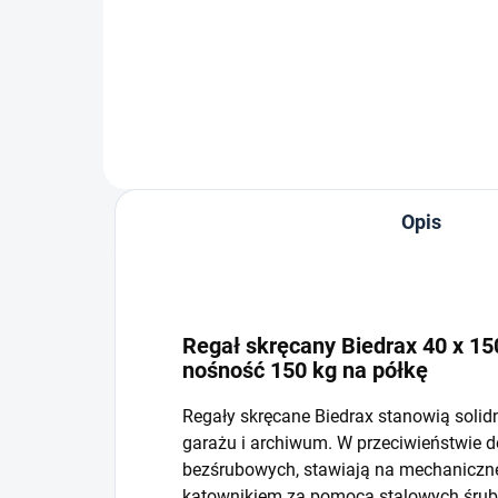
−
+
Do koszyka
Opis
Regał skręcany Biedrax 40 x 150
nośność 150 kg na półkę
Regały skręcane Biedrax stanowią solid
garażu i archiwum. W przeciwieństwie 
bezśrubowych, stawiają na mechaniczne 
kątownikiem za pomocą stalowych śrub i