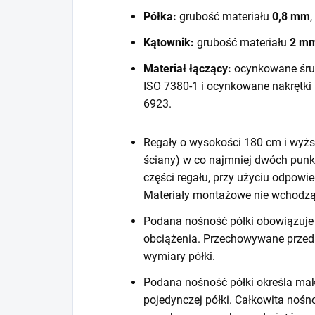
Półka:
grubość materiału
0,8 mm
,
Kątownik:
grubość materiału
2 m
Materiał łączący:
ocynkowane śru
ISO 7380-1 i ocynkowane nakrętki
6923.
Regały o wysokości 180 cm i wyższ
ściany) w co najmniej dwóch punk
części regału, przy użyciu odpow
Materiały montażowe nie wchodzą
Podana nośność półki obowiązuje 
obciążenia. Przechowywane prze
wymiary półki.
Podana nośność półki określa mak
pojedynczej półki. Całkowita noś