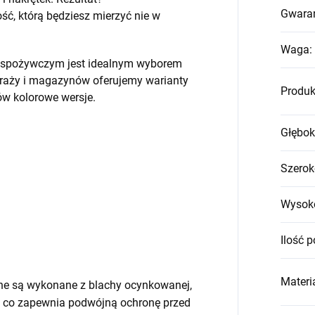
Gwara
, którą będziesz mierzyć nie w
Waga
:
em spożywczym jest idealnym wyborem
raży i magazynów oferujemy warianty
Produk
w kolorowe wersje.
Głębok
Szerok
Wysok
Ilość p
Materia
ne są wykonane z blachy ocynkowanej,
 co zapewnia podwójną ochronę przed