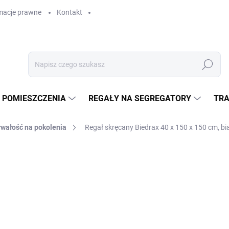
macje prawne
Kontakt
Szukaj
 POMIESZCZENIA
REGAŁY NA SEGREGATORY
TRA
rwałość na pokolenia
Regał skręcany Biedrax 40 x 150 x 150 cm, bia
GAŁY
zł 2 036,40
zł 1 683 bez VAT