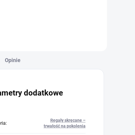
+
Do koszyka
Opinie
ametry dodatkowe
Regały skręcane –
ria
:
trwałość na pokolenia