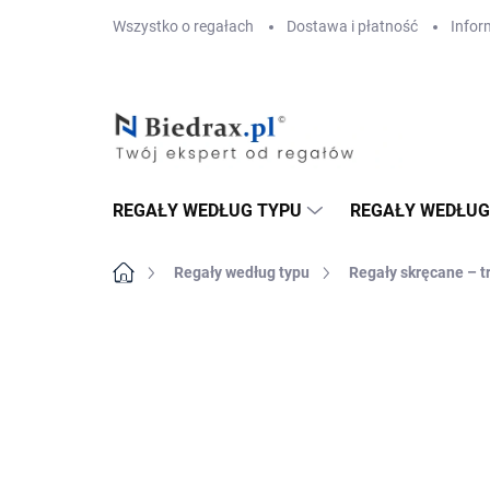
Przejść
Wszystko o regałach
Dostawa i płatność
Infor
do
treści
REGAŁY WEDŁUG TYPU
REGAŁY WEDŁUG
Home
Regały według typu
Regały skręcane – t
MARKA:
BIEDRAX
DOSTAWA GRATIS
PÓŁKI METALOWE
TOP! SOLIDNE RE
SKRĘCANE