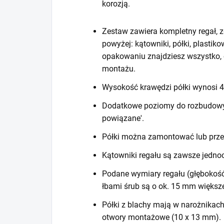
korozją.
Zestaw zawiera kompletny regał, z
powyżej: kątowniki, półki, plastiko
opakowaniu znajdziesz wszystko, 
montażu.
Wysokość krawędzi półki wynosi
Dodatkowe poziomy do rozbudowy r
powiązane'.
Półki można zamontować lub prze
Kątowniki regału są zawsze jedno
Podane wymiary regału (głębokość
łbami śrub są o ok. 15 mm większ
Półki z blachy mają w narożnikac
otwory montażowe (10 x 13 mm).