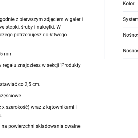
Kolor
:
godnie z pierwszym zdjęciem w galerii
System
we stopki, śruby i nakrętki. W
czego potrzebujesz do łatwego
Nośnoś
Nośnoś
 45 mm
egału znajdziesz w sekcji 'Produkty
stawiać co 2,5 cm.
częściowe.
 x szerokość) wraz z kątownikami i
e.
h na powierzchni składowania owalne