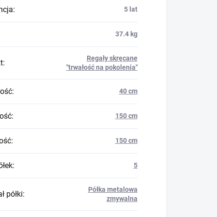
ncja
:
5 lat
37.4 kg
Regały skręcane
t
:
"trwałość na pokolenia"
ość
:
40 cm
ość
:
150 cm
ość
:
150 cm
ółek
:
5
Półka metalowa
ł półki
:
zmywalna