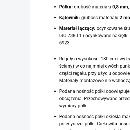
Półka:
grubość materiału
0,8 mm
,
Kątownik:
grubość materiału
2 m
Materiał łączący:
ocynkowane śru
ISO 7380-1 i ocynkowane nakrętki
6923.
Regały o wysokości 180 cm i wyższ
ściany) w co najmniej dwóch punk
części regału, przy użyciu odpow
Materiały montażowe nie wchodzą
Podana nośność półki obowiązuje 
obciążenia. Przechowywane prze
wymiary półki.
Podana nośność półki określa mak
pojedynczej półki. Całkowita noś