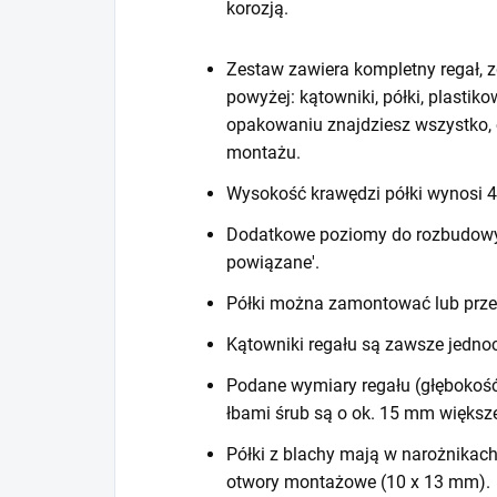
korozją.
Zestaw zawiera kompletny regał, z
powyżej: kątowniki, półki, plastiko
opakowaniu znajdziesz wszystko, 
montażu.
Wysokość krawędzi półki wynosi
Dodatkowe poziomy do rozbudowy r
powiązane'.
Półki można zamontować lub prze
Kątowniki regału są zawsze jedno
Podane wymiary regału (głębokość
łbami śrub są o ok. 15 mm większ
Półki z blachy mają w narożnikac
otwory montażowe (10 x 13 mm).