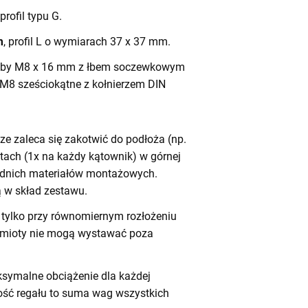
 profil typu G.
m
, profil L o wymiarach 37 x 37 mm.
by M8 x 16 mm z łbem soczewkowym
 M8 sześciokątne z kołnierzem DIN
e zaleca się zakotwić do podłoża (np.
tach (1x na każdy kątownik) w górnej
iednich materiałów montażowych.
 w skład zestawu.
tylko przy równomiernym rozłożeniu
dmioty nie mogą wystawać poza
symalne obciążenie dla każdej
ność regału to suma wag wszystkich