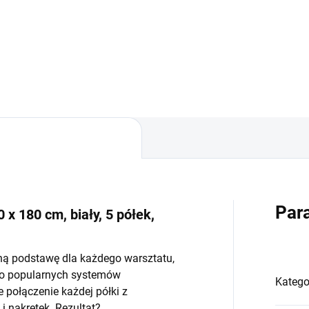
−
+
−
Do koszyka
Do koszyka
Par
 x 180 cm, biały, 5 półek,
ną podstawę dla każdego warsztatu,
do popularnych systemów
Katego
połączenie każdej półki z
 nakrętek. Rezultat?