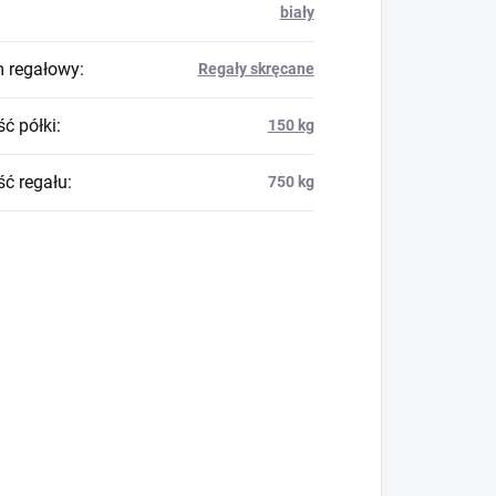
biały
 regałowy
:
Regały skręcane
ć półki
:
150 kg
ć regału
:
750 kg