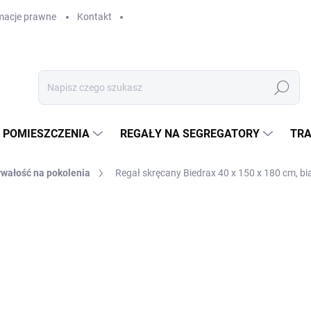
macje prawne
Kontakt
Szukaj
 POMIESZCZENIA
REGAŁY NA SEGREGATORY
TRA
rwałość na pokolenia
Regał skręcany Biedrax 40 x 150 x 180 cm, bia
GAŁY
zł 2 088,70
zł 1 726,20 bez VAT