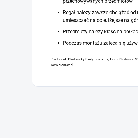
przechowywanych przedmiotów.
Regał należy zawsze obciążać od n
umieszczać na dole, lżejsze na gór
Przedmioty należy kłaść na półkac
Podczas montażu zaleca się używ
Producent: Bludovický Svatý Ján s.r.o., Horní Bludovice 3
www.biedrax.pl