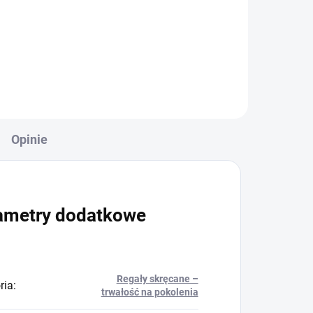
+
Do koszyka
Opinie
ametry dodatkowe
Regały skręcane –
ria
:
trwałość na pokolenia