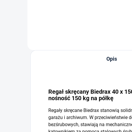
−
+
Do koszyka
Opis
Regał skręcany Biedrax 40 x 150
nośność 150 kg na półkę
Regały skręcane Biedrax stanowią solid
garażu i archiwum. W przeciwieństwie 
bezśrubowych, stawiają na mechaniczne 
kątownikiem za pomocą stalowych śrub i