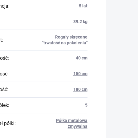
ncja
:
5 lat
39.2 kg
Regały skręcane
t
:
"trwałość na pokolenia"
ość
:
40 cm
ość
:
150 cm
ość
:
180 cm
ółek
:
5
Półka metalowa
ł półki
:
zmywalna