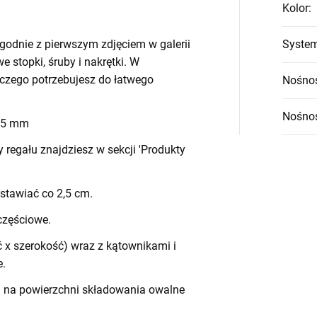
Kolor
:
godnie z pierwszym zdjęciem w galerii
System
we stopki, śruby i nakrętki. W
czego potrzebujesz do łatwego
Nośnoś
Nośnoś
 45 mm
egału znajdziesz w sekcji 'Produkty
stawiać co 2,5 cm.
częściowe.
 x szerokość) wraz z kątownikami i
e.
h na powierzchni składowania owalne