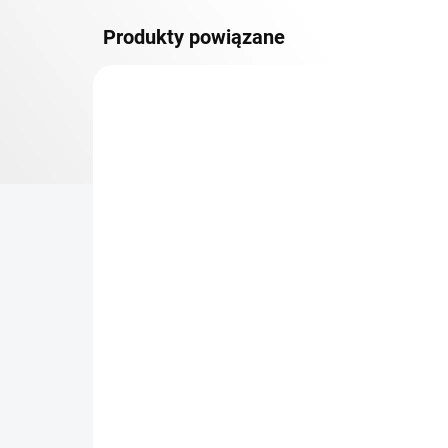
Produkty powiązane
DOSTAWA GRATIS
PÓŁKI METALOWE
TOP! SOLIDNE REGAŁY
SKRĘCANE
NA ZAMÓWIENIE (DO 3 TYGODNI)
Dodatkowy Poziom
Bar
(półka) Biedrax 40 x 150
sk
cm, biały, nośność 150 kg
cm
zł 340
zł
zł 281 bez VAT
zł 2