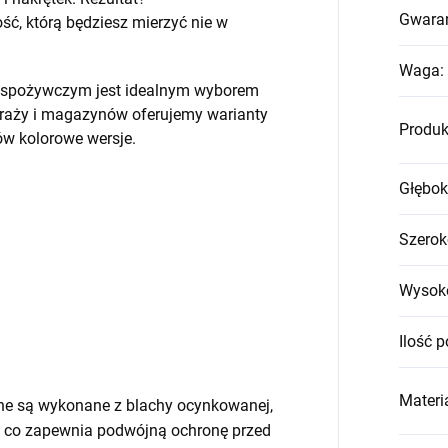
Gwara
, którą będziesz mierzyć nie w
Waga
:
em spożywczym jest idealnym wyborem
raży i magazynów oferujemy warianty
Produk
w kolorowe wersje.
Głębok
Szerok
Wysok
Ilość p
Materia
ne są wykonane z blachy ocynkowanej,
 co zapewnia podwójną ochronę przed