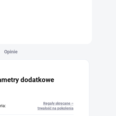
+
Do koszyka
Opinie
ametry dodatkowe
Regały skręcane –
ria
:
trwałość na pokolenia