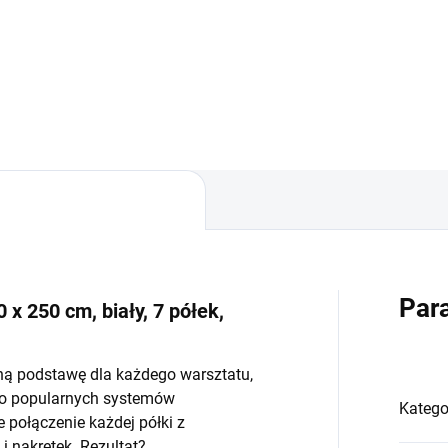
−
+
−
Do koszyka
Do koszyka
Par
 x 250 cm, biały, 7 półek,
ną podstawę dla każdego warsztatu,
do popularnych systemów
Katego
połączenie każdej półki z
 nakrętek. Rezultat?