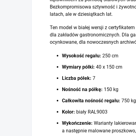
Bezkompromisowa sztywność i żywotność
latach, ale w dziesiątkach lat.
Ten model w białej wersji z certyfikat
dla zakładów gastronomicznych. Dla ga
ocynkowane, dla nowoczesnych archiwó
Wysokość regału:
250 cm
Wymiary półki:
40 x 150 cm
Liczba półek:
7
Nośność na półkę:
150 kg
Całkowita nośność regału:
750 kg
Kolor:
biały RAL9003
Wykończenie:
Warianty lakierowa
a następnie malowane proszkowo,