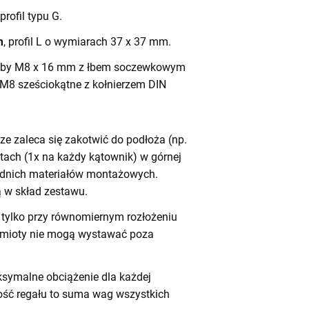
 profil typu G.
m
, profil L o wymiarach 37 x 37 mm.
by M8 x 16 mm z łbem soczewkowym
 M8 sześciokątne z kołnierzem DIN
e zaleca się zakotwić do podłoża (np.
tach (1x na każdy kątownik) w górnej
iednich materiałów montażowych.
 w skład zestawu.
tylko przy równomiernym rozłożeniu
dmioty nie mogą wystawać poza
symalne obciążenie dla każdej
ność regału to suma wag wszystkich