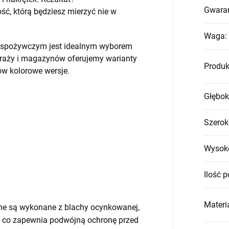
Gwara
, którą będziesz mierzyć nie w
Waga
:
em spożywczym jest idealnym wyborem
raży i magazynów oferujemy warianty
Produk
w kolorowe wersje.
Głębok
Szerok
Wysok
Ilość p
Materia
ne są wykonane z blachy ocynkowanej,
 co zapewnia podwójną ochronę przed