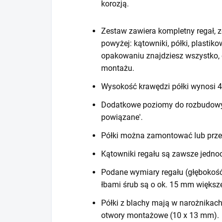
korozją.
Zestaw zawiera kompletny regał, z
powyżej: kątowniki, półki, plastiko
opakowaniu znajdziesz wszystko, 
montażu.
Wysokość krawędzi półki wynosi
Dodatkowe poziomy do rozbudowy r
powiązane'.
Półki można zamontować lub prze
Kątowniki regału są zawsze jedno
Podane wymiary regału (głębokość
łbami śrub są o ok. 15 mm większ
Półki z blachy mają w narożnikac
otwory montażowe (10 x 13 mm).