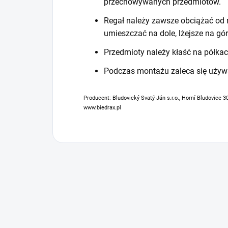
przechowywanych przedmiotów.
Regał należy zawsze obciążać od n
umieszczać na dole, lżejsze na gór
Przedmioty należy kłaść na półkac
Podczas montażu zaleca się używ
Producent: Bludovický Svatý Ján s.r.o., Horní Bludovice 3
www.biedrax.pl