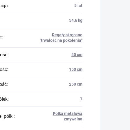
ncja
:
5 lat
54.6 kg
Regały skręcane
t
:
"trwałość na pokolenia"
ość
:
40 cm
ość
:
150 cm
ość
:
250 cm
ółek
:
7
Półka metalowa
ł półki
:
zmywalna