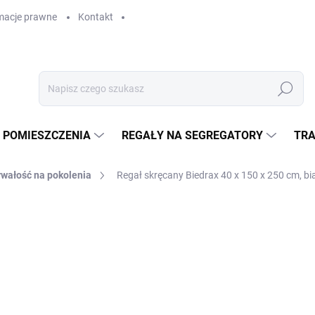
macje prawne
Kontakt
Szukaj
 POMIESZCZENIA
REGAŁY NA SEGREGATORY
TRA
rwałość na pokolenia
Regał skręcany Biedrax 40 x 150 x 250 cm, bia
GAŁY
zł 2 907,20
zł 2 402,60 bez VAT