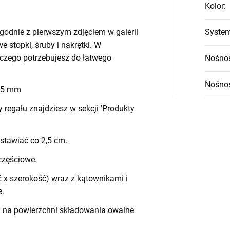
Kolor
:
godnie z pierwszym zdjęciem w galerii
System
we stopki, śruby i nakrętki. W
czego potrzebujesz do łatwego
Nośnoś
Nośnoś
 45 mm
egału znajdziesz w sekcji 'Produkty
stawiać co 2,5 cm.
częściowe.
 x szerokość) wraz z kątownikami i
e.
h na powierzchni składowania owalne