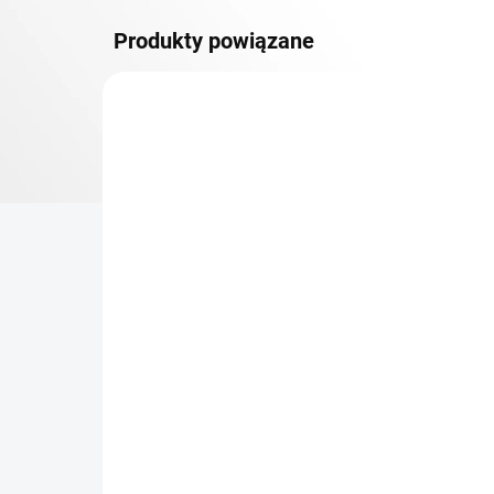
Produkty powiązane
DOSTAWA GRATIS
PÓŁKI METALOWE
TOP! SOLIDNE REGAŁY
SKRĘCANE
NA ZAMÓWIENIE (DO 3 TYGODNI)
Dodatkowy Poziom
Bar
(półka) Biedrax 40 x 150
sk
cm, biały, nośność 150 kg
cm
zł 340
zł
zł 281 bez VAT
zł 2