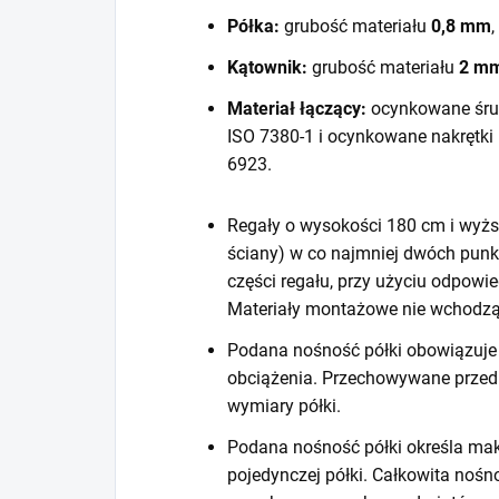
Półka:
grubość materiału
0,8 mm
,
Kątownik:
grubość materiału
2 m
Materiał łączący:
ocynkowane śru
ISO 7380-1 i ocynkowane nakrętki
6923.
Regały o wysokości 180 cm i wyższ
ściany) w co najmniej dwóch punk
części regału, przy użyciu odpow
Materiały montażowe nie wchodzą
Podana nośność półki obowiązuje 
obciążenia. Przechowywane prze
wymiary półki.
Podana nośność półki określa mak
pojedynczej półki. Całkowita noś