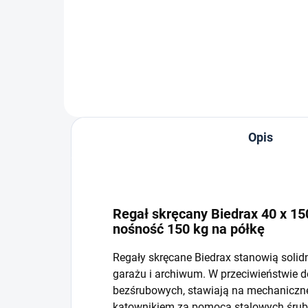
−
+
Do koszyka
Opis
Regał skręcany Biedrax 40 x 150
nośność 150 kg na półkę
Regały skręcane Biedrax stanowią solid
garażu i archiwum. W przeciwieństwie 
bezśrubowych, stawiają na mechaniczne 
kątownikiem za pomocą stalowych śrub i