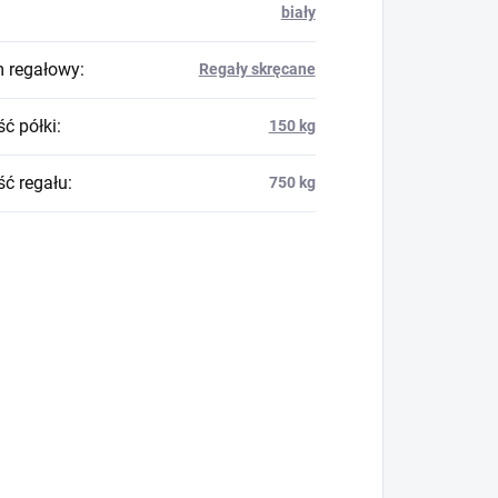
biały
 regałowy
:
Regały skręcane
ć półki
:
150 kg
ć regału
:
750 kg