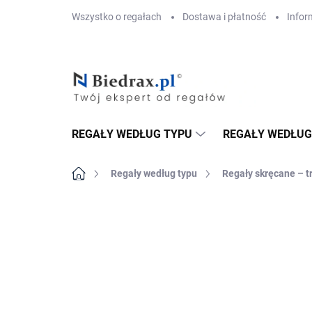
Przejść
Wszystko o regałach
Dostawa i płatność
Infor
do
treści
REGAŁY WEDŁUG TYPU
REGAŁY WEDŁUG
Home
Regały według typu
Regały skręcane – t
MARKA:
BIEDRAX
DOSTAWA GRATIS
PÓŁKI METALOWE
TOP! SOLIDNE RE
SKRĘCANE