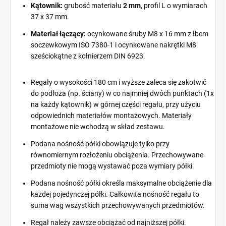
Kątownik:
grubość materiału
2 mm
, profil L o wymiarach
37 x 37 mm.
Materiał łączący:
ocynkowane śruby M8 x 16 mm z łbem
soczewkowym ISO 7380-1 i ocynkowane nakrętki M8
sześciokątne z kołnierzem DIN 6923.
Regały o wysokości 180 cm i wyższe zaleca się zakotwić
do podłoża (np. ściany) w co najmniej dwóch punktach (1x
na każdy kątownik) w górnej części regału, przy użyciu
odpowiednich materiałów montażowych. Materiały
montażowe nie wchodzą w skład zestawu.
Podana nośność półki obowiązuje tylko przy
równomiernym rozłożeniu obciążenia. Przechowywane
przedmioty nie mogą wystawać poza wymiary półki.
Podana nośność półki określa maksymalne obciążenie dla
każdej pojedynczej półki. Całkowita nośność regału to
suma wag wszystkich przechowywanych przedmiotów.
Regał należy zawsze obciążać od najniższej półki.