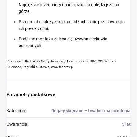
Najcięższe przedmioty umieszczać na dole, lżejsze na
górze.
Przedmioty należy kłaść na półkach, a nie przesuwać po
ich powierzchni.
Podczas montażu zaleca się używanie rękawic
ochronnych.
Producent: Bludovický Svatý Ján s.r.o., Horní Bludovice 307, 739 37 Horní
Bludovice, Republika Czeska, www.biedrax.pl
Parametry dodatkowe
Kategoria
:
Regały skręcane – trwałość na pokolenia
Gwarancja
:
5 lat