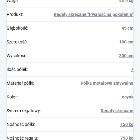
Waga
:
44.9 kg
Produkt
:
Regały skręcane "trwałość na pokolenia"
Głębokość
:
45 cm
Szerokość
:
100 cm
Wysokość
:
300 cm
Ilość półek
:
7
Materiał półki
:
Półka metalowa zmywalna
Kolor
:
ocynk
System regałowy
:
Regały skręcane
Nośność półki
:
150 kg
Nośność regału
:
750 kg