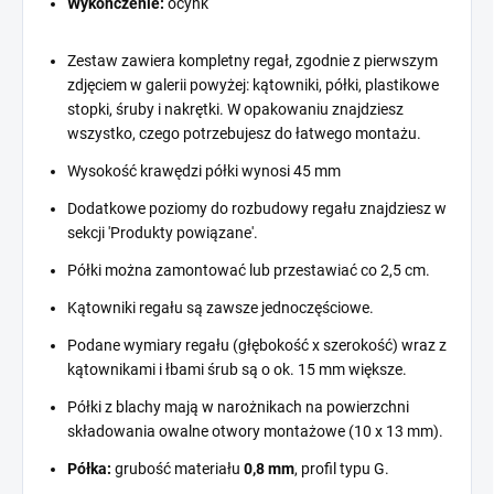
Wykończenie:
ocynk
Zestaw zawiera kompletny regał, zgodnie z pierwszym
zdjęciem w galerii powyżej: kątowniki, półki, plastikowe
stopki, śruby i nakrętki. W opakowaniu znajdziesz
wszystko, czego potrzebujesz do łatwego montażu.
Wysokość krawędzi półki wynosi 45 mm
Dodatkowe poziomy do rozbudowy regału znajdziesz w
sekcji 'Produkty powiązane'.
Półki można zamontować lub przestawiać co 2,5 cm.
Kątowniki regału są zawsze jednoczęściowe.
Podane wymiary regału (głębokość x szerokość) wraz z
kątownikami i łbami śrub są o ok. 15 mm większe.
Półki z blachy mają w narożnikach na powierzchni
składowania owalne otwory montażowe (10 x 13 mm).
Półka:
grubość materiału
0,8 mm
, profil typu G.