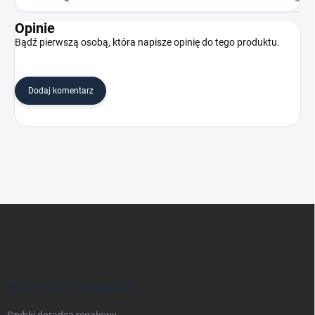
Opinie
Bądź pierwszą osobą, która napisze opinię do tego produktu.
Dodaj komentarz
S
t
o
p
k
a
WSZYSTKO O REGAŁACH
Szybki doradca regałowy