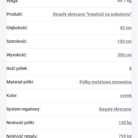
Waga
:
49.1 kg
Produkt
:
Regały skręcane "trwałość na pokolenia"
Głębokość
:
45 cm
Szerokość
:
100 cm
Wysokość
:
300 cm
Ilość półek
:
8
Materiał półki
:
Półka metalowa zmywalna
Kolor
:
ocynk
System regałowy
:
Regały skręcane
Nośność półki
:
150 kg
Nośność regału
:
750 kg