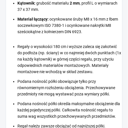
Kątownik:
grubość materiału
2 mm
, profil L o wymiarach
37 x 37 mm.
Materiał łączący:
ocynkowane śruby M8 x 16 mm z łbem
soczewkowym ISO 7380-1 i ocynkowane nakrętki M8
sześciokątne z kołnierzem DIN 6923.
Regały o wysokości 180 cm i wyższe zaleca się zakotwić
do podłoża (np. ściany) w co najmniej dwóch punktach (1x
na każdy kątownik) w górnej części regału, przy użyciu
odpowiednich materiałów montażowych. Materiały
montażowe nie wchodzą w skład zestawu.
Podana nośność półki obowiązuje tylko przy
równomiernym rozłożeniu obciążenia. Przechowywane
przedmioty nie mogą wystawać poza wymiary półki.
Podana nośność półki określa maksymalne obciążenie dla
każdej pojedynczej półki. Całkowita nośność regału to
suma wag wszystkich przechowywanych przedmiotów.
Regał należy zawsze obciążać od najniższej półki.