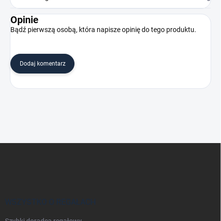
Opinie
Bądź pierwszą osobą, która napisze opinię do tego produktu.
Dodaj komentarz
S
t
o
p
k
a
WSZYSTKO O REGAŁACH
Szybki doradca regałowy