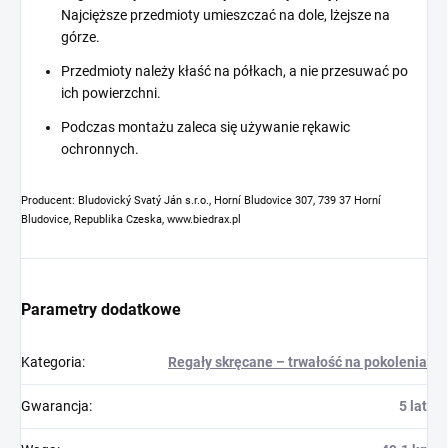
Najcięższe przedmioty umieszczać na dole, lżejsze na
górze.
Przedmioty należy kłaść na półkach, a nie przesuwać po
ich powierzchni.
Podczas montażu zaleca się używanie rękawic
ochronnych.
Producent: Bludovický Svatý Ján s.r.o., Horní Bludovice 307, 739 37 Horní
Bludovice, Republika Czeska, www.biedrax.pl
Parametry dodatkowe
Kategoria
:
Regały skręcane – trwałość na pokolenia
Gwarancja
:
5 lat