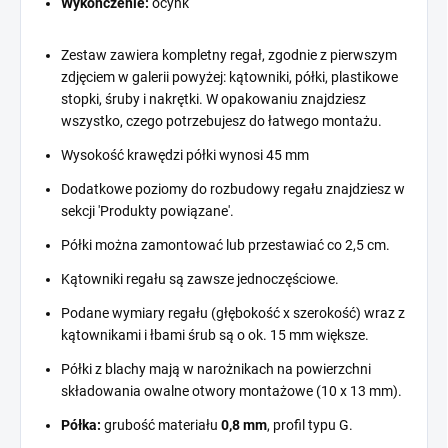
Wykończenie:
ocynk
Zestaw zawiera kompletny regał, zgodnie z pierwszym
zdjęciem w galerii powyżej: kątowniki, półki, plastikowe
stopki, śruby i nakrętki. W opakowaniu znajdziesz
wszystko, czego potrzebujesz do łatwego montażu.
Wysokość krawędzi półki wynosi 45 mm
Dodatkowe poziomy do rozbudowy regału znajdziesz w
sekcji 'Produkty powiązane'.
Półki można zamontować lub przestawiać co 2,5 cm.
Kątowniki regału są zawsze jednoczęściowe.
Podane wymiary regału (głębokość x szerokość) wraz z
kątownikami i łbami śrub są o ok. 15 mm większe.
Półki z blachy mają w narożnikach na powierzchni
składowania owalne otwory montażowe (10 x 13 mm).
Półka:
grubość materiału
0,8 mm
, profil typu G.