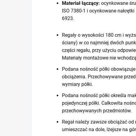
Materiał łączący:
ocynkowane śru
ISO 7380-1 i ocynkowane nakrętki
6923.
Regały o wysokości 180 cm i wyższ
ściany) w co najmniej dwóch punk
części regału, przy użyciu odpow
Materiały montażowe nie wchodzą
Podana nośność półki obowiązuje 
obciążenia. Przechowywane prze
wymiary półki.
Podana nośność półki określa mak
pojedynczej półki. Całkowita noś
przechowywanych przedmiotów.
Regał należy zawsze obciążać od n
umieszczać na dole, lżejsze na gór