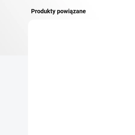
Produkty powiązane
DOSTAWA GRATIS
PÓŁKI METALOWE
TOP! SOLIDNE REGAŁY
SKRĘCANE
NA ZAMÓWIENIE (DO 3 TYGODNI)
Dodatkowy Poziom
Bar
(półka) Biedrax 45 x 130
sk
cm, ocynk, nośność 150
cm
kg
zł 243,10
zł
zł 200,90 bez VAT
zł 2