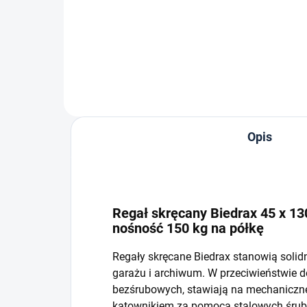
−
+
Do koszyka
Opis
Regał skręcany Biedrax 45 x 130
nośność 150 kg na półkę
Regały skręcane Biedrax stanowią solid
garażu i archiwum. W przeciwieństwie 
bezśrubowych, stawiają na mechaniczne 
kątownikiem za pomocą stalowych śrub i