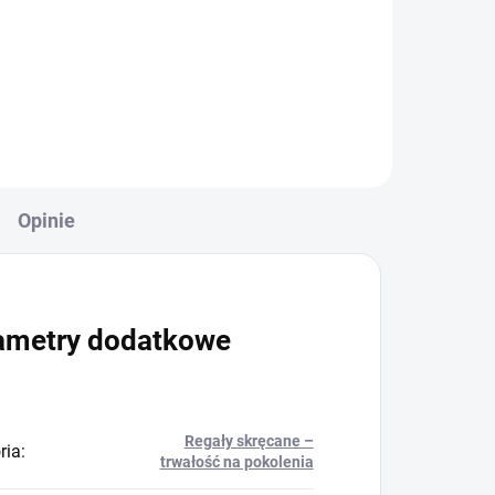
+
Do koszyka
Opinie
ametry dodatkowe
Regały skręcane –
ria
:
trwałość na pokolenia