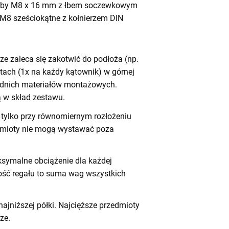
by M8 x 16 mm z łbem soczewkowym
 M8 sześciokątne z kołnierzem DIN
e zaleca się zakotwić do podłoża (np.
tach (1x na każdy kątownik) w górnej
iednich materiałów montażowych.
 w skład zestawu.
tylko przy równomiernym rozłożeniu
dmioty nie mogą wystawać poza
symalne obciążenie dla każdej
ność regału to suma wag wszystkich
ajniższej półki. Najcięższe przedmioty
ze.