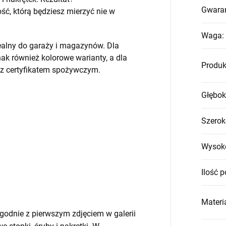
Gwara
, którą będziesz mierzyć nie w
Waga
:
ealny do garaży i magazynów. Dla
k również kolorowe warianty, a dla
Produk
 z certyfikatem spożywczym.
Głębok
Szerok
Wysok
Ilość p
Materia
godnie z pierwszym zdjęciem w galerii