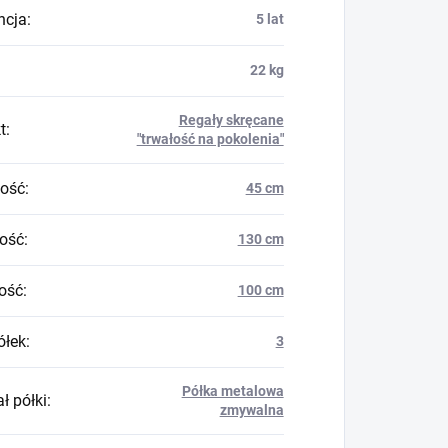
ncja
:
5 lat
22 kg
Regały skręcane
t
:
"trwałość na pokolenia"
ość
:
45 cm
ość
:
130 cm
ość
:
100 cm
ółek
:
3
Półka metalowa
ł półki
:
zmywalna