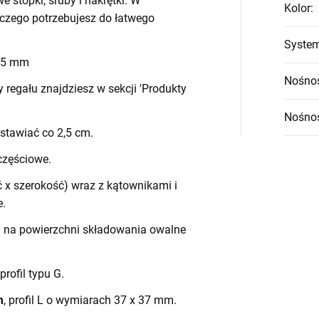
we stopki, śruby i nakrętki. W
Kolor
:
czego potrzebujesz do łatwego
System
 45 mm
Nośnoś
egału znajdziesz w sekcji 'Produkty
Nośnoś
stawiać co 2,5 cm.
częściowe.
 x szerokość) wraz z kątownikami i
e.
h na powierzchni składowania owalne
 profil typu G.
m
, profil L o wymiarach 37 x 37 mm.