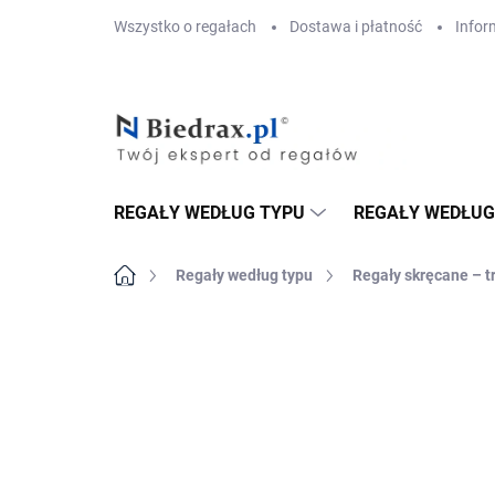
Przejść
Wszystko o regałach
Dostawa i płatność
Infor
do
treści
REGAŁY WEDŁUG TYPU
REGAŁY WEDŁUG
Home
Regały według typu
Regały skręcane – t
MARKA:
BIEDRAX
DOSTAWA GRATIS
PÓŁKI METALOWE
TOP! SOLIDNE RE
SKRĘCANE