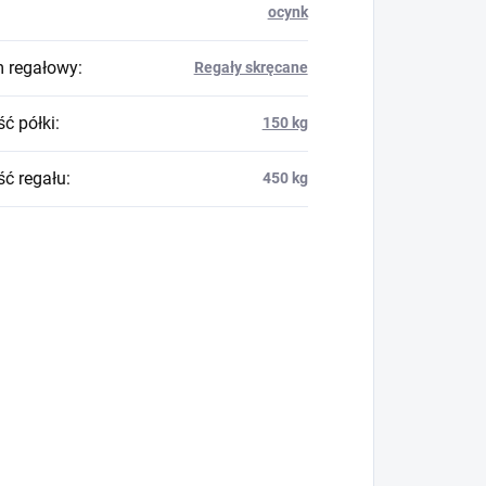
ocynk
 regałowy
:
Regały skręcane
ć półki
:
150 kg
ć regału
:
450 kg