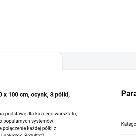
−
+
−
Do koszyka
Do koszyka
Par
 x 100 cm, ocynk, 3 półki,
ną podstawę dla każdego warsztatu,
do popularnych systemów
Katego
połączenie każdej półki z
 nakrętek. Rezultat?