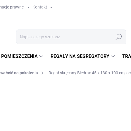
macje prawne
Kontakt
Szukaj
 POMIESZCZENIA
REGAŁY NA SEGREGATORY
TRA
rwałość na pokolenia
Regał skręcany Biedrax 45 x 130 x 100 cm, oc
GAŁY
zł 914,60
zł 755,90 bez VAT