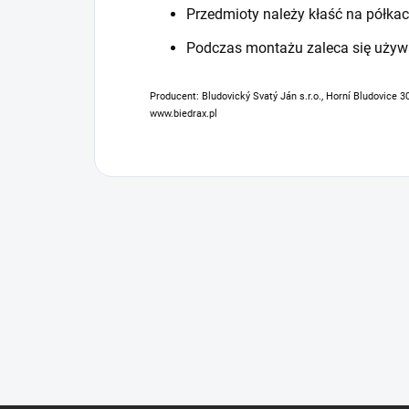
Przedmioty należy kłaść na półkac
Podczas montażu zaleca się używ
Producent: Bludovický Svatý Ján s.r.o., Horní Bludovice 3
www.biedrax.pl