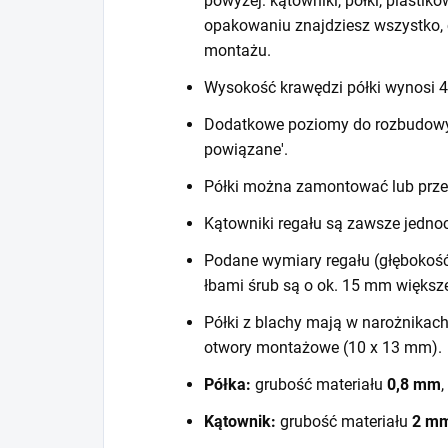
powyżej: kątowniki, półki, plastiko
opakowaniu znajdziesz wszystko, 
montażu.
Wysokość krawędzi półki wynosi
Dodatkowe poziomy do rozbudowy r
powiązane'.
Półki można zamontować lub prze
Kątowniki regału są zawsze jedno
Podane wymiary regału (głębokość
łbami śrub są o ok. 15 mm większ
Półki z blachy mają w narożnikac
otwory montażowe (10 x 13 mm).
Półka:
grubość materiału
0,8 mm
,
Kątownik:
grubość materiału
2 m