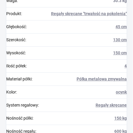
Waga
:
30.3 kg
Produkt
:
Regały skręcane "trwałość na pokolenia"
Głębokość
:
45 cm
Szerokość
:
130 cm
Wysokość
:
150 cm
Ilość półek
:
4
Materiał półki
:
Półka metalowa zmywalna
Kolor
:
ocynk
System regałowy
:
Regały skręcane
Nośność półki
:
150 kg
Nośność regału
:
600 kg