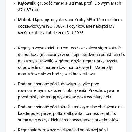
Kątownik:
grubość materiału
2 mm
, profil L o wymiarach
37 x 37 mm.
Materiał łączący:
ocynkowane śruby M8 x 16 mm z łbem
soczewkowym ISO 7380-1 i ocynkowane nakrętki M8
sześciokątne z kołnierzem DIN 6923.
Regały o wysokości 180 cm i wyższe zaleca się zakotwić
do podłoża (np. ściany) w co najmniej dwóch punktach (1x
na każdy kątownik) w górnej części regału, przy użyciu
odpowiednich materiałów montażowych. Materiały
montażowe nie wchodzą w skład zestawu.
Podana nośność półki obowiązuje tylko przy
równomiernym rozłożeniu obciążenia. Przechowywane
przedmioty nie mogą wystawać poza wymiary półki.
Podana nośność półki określa maksymalne obciążenie dla
każdej pojedynczej półki. Całkowita nośność regału to
suma wag wszystkich przechowywanych przedmiotów.
Regał należy zawsze obciążać od najniższej półki.