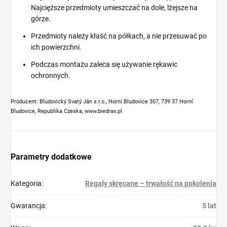
Najcięższe przedmioty umieszczać na dole, lżejsze na
górze.
Przedmioty należy kłaść na półkach, a nie przesuwać po
ich powierzchni.
Podczas montażu zaleca się używanie rękawic
ochronnych.
Producent: Bludovický Svatý Ján s.r.o., Horní Bludovice 307, 739 37 Horní
Bludovice, Republika Czeska, www.biedrax.pl
Parametry dodatkowe
Kategoria
:
Regały skręcane – trwałość na pokolenia
Gwarancja
:
5 lat