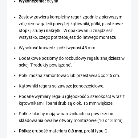
Wykończenie:
ocynk
Zestaw zawiera kompletny regał, zgodnie z pierwszym
zdjęciem w galerii powyżej: kątowniki, półki, plastikowe
stopki, śruby i nakrętki. W opakowaniu znajdziesz
wszystko, czego potrzebujesz do łatwego montażu.
Wysokość krawędzi półki wynosi 45 mm
Dodatkowe poziomy do rozbudowy regału znajdziesz w
sekcji 'Produkty powiązane'.
Półki można zamontować lub przestawiać co 2,5 cm.
Kątowniki regału są zawsze jednoczęściowe.
Podane wymiary regału (głębokość x szerokość) wraz z
kątownikami i łbami śrub są o ok. 15 mm większe.
Półki z blachy mają w narożnikach na powierzchni
składowania owalne otwory montażowe (10 x 13 mm).
Półka:
grubość materiału
0,8 mm
, profil typu G.