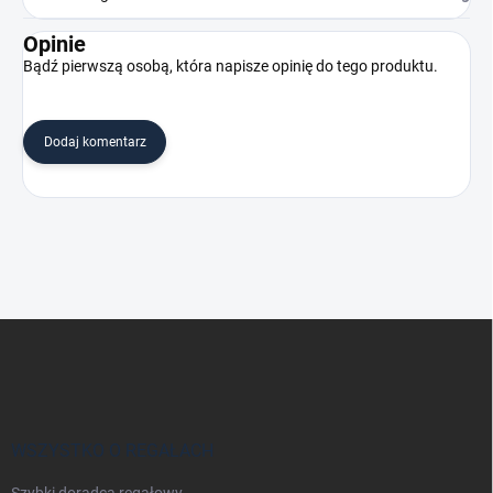
Opinie
Bądź pierwszą osobą, która napisze opinię do tego produktu.
Dodaj komentarz
S
t
o
p
k
a
WSZYSTKO O REGAŁACH
Szybki doradca regałowy