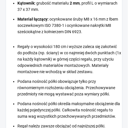
Kątownik:
grubość materiału
2 mm
, profil L o wymiarach
37 x 37 mm.
Materiał łączący:
ocynkowane śruby M8 x 16 mm z łbem
soczewkowym ISO 7380-1 i ocynkowane nakrętki M8
sześciokątne z kołnierzem DIN 6923.
Regały o wysokości 180 cm i wyższe zaleca się zakotwić
do podłoża (np. ściany) w co najmniej dwóch punktach (1x
na każdy kątownik) w górnej części regału, przy użyciu
odpowiednich materiałów montażowych. Materiały
montażowe nie wchodzą w skład zestawu.
Podana nośność półki obowiązuje tylko przy
równomiernym rozłożeniu obciążenia. Przechowywane
przedmioty nie mogą wystawać poza wymiary półki.
Podana nośność półki określa maksymalne obciążenie dla
każdej pojedynczej półki. Całkowita nośność regału to
suma wag wszystkich przechowywanych przedmiotów.
Regał należy zawsze obciążać od najniższej półki.