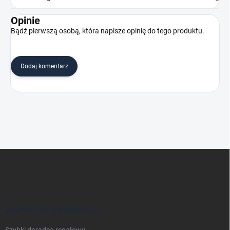
Opinie
Bądź pierwszą osobą, która napisze opinię do tego produktu.
Dodaj komentarz
S
t
o
p
k
a
WSZYSTKO O REGAŁACH
Szybki doradca regałowy