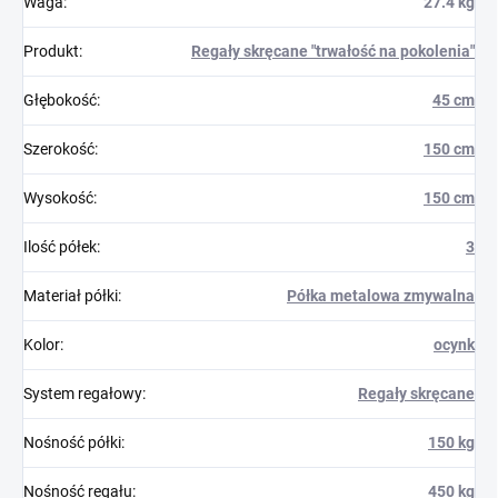
Waga
:
27.4 kg
Produkt
:
Regały skręcane "trwałość na pokolenia"
Głębokość
:
45 cm
Szerokość
:
150 cm
Wysokość
:
150 cm
Ilość półek
:
3
Materiał półki
:
Półka metalowa zmywalna
Kolor
:
ocynk
System regałowy
:
Regały skręcane
Nośność półki
:
150 kg
Nośność regału
:
450 kg