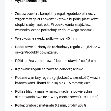
Wykończenie:
ocynk
Zestaw zawiera kompletny regał, zgodnie z pierwszym
zdjęciem w galerii powyżej: kątowniki, półki, plastikowe
stopki, śruby i nakrętki. W opakowaniu znajdziesz
wszystko, czego potrzebujesz do łatwego montażu.
Wysokość krawędzi półki wynosi 45 mm
Dodatkowe poziomy do rozbudowy regału znajdziesz w
sekcji 'Produkty powiązane'.
Półki można zamontować lub przestawiać co 2,5 cm.
Kątowniki regału są zawsze jednoczęściowe.
Podane wymiary regału (głębokość x szerokość) wraz z
kątownikami i łbami śrub są o ok. 15 mm większe.
Półki z blachy mają w narożnikach na powierzchni
składowania owalne otwory montażowe (10 x 13 mm).
Półka:
grubość materiału
0,8 mm
, profil typu G.