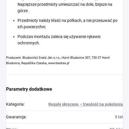
Najcięższe przedmioty umieszczać na dole, lżejsze na
górze.
Przedmioty należy kłaść na półkach, a nie przesuwać po
ich powierzchni.
Podczas montażu zaleca się używanie rękawic
ochronnych.
Producent: Bludovický Svatý Ján s.r.o., Horní Bludovice 307, 739 37 Horní
Bludovice, Republika Czeska, www.biedrax.pl
Parametry dodatkowe
Kategoria
:
Regały skręcane – trwałość na pokolenia
Gwarancja
:
5 lat