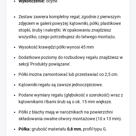
Wykończenie:
ocynk
Zestaw zawiera kompletny regał, zgodnie z pierwszym
zdjęciem w galerii powyżej: kątowniki, półki, plastikowe
stopki, śruby i nakrętki. W opakowaniu znajdziesz
wszystko, czego potrzebujesz do łatwego montażu.
Wysokość krawędzi półki wynosi 45 mm
Dodatkowe poziomy do rozbudowy regału znajdziesz w
sekcji 'Produkty powiązane'.
Półki można zamontować lub przestawiać co 2,5 cm.
Kątowniki regału są zawsze jednoczęściowe.
Podane wymiary regału (głębokość x szerokość) wraz z
kątownikami i łbami śrub są o ok. 15 mm większe.
Półki z blachy mają w narożnikach na powierzchni
składowania owalne otwory montażowe (10 x 13 mm).
Półka:
grubość materiału
0,8 mm
, profil typu G.