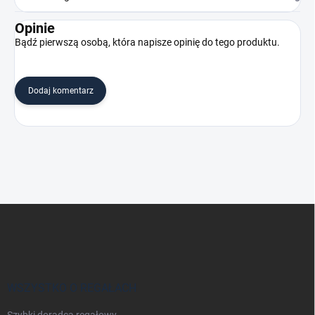
Opinie
Bądź pierwszą osobą, która napisze opinię do tego produktu.
Dodaj komentarz
S
t
o
p
k
a
WSZYSTKO O REGAŁACH
Szybki doradca regałowy