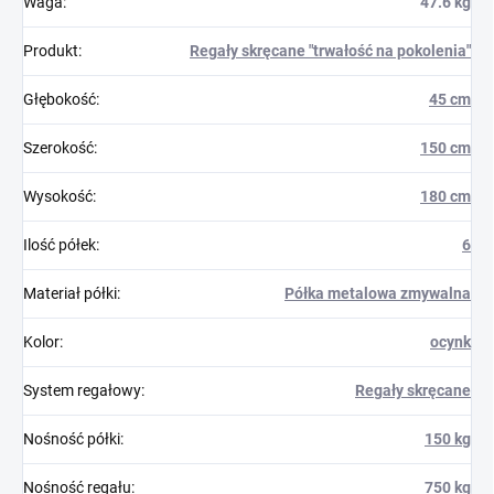
Waga
:
47.6 kg
Produkt
:
Regały skręcane "trwałość na pokolenia"
Głębokość
:
45 cm
Szerokość
:
150 cm
Wysokość
:
180 cm
Ilość półek
:
6
Materiał półki
:
Półka metalowa zmywalna
Kolor
:
ocynk
System regałowy
:
Regały skręcane
Nośność półki
:
150 kg
Nośność regału
:
750 kg