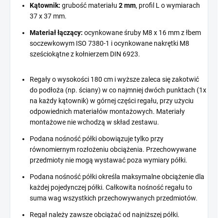
Kątownik:
grubość materiału
2 mm
, profil L o wymiarach
37 x 37 mm.
Materiał łączący:
ocynkowane śruby M8 x 16 mm z łbem
soczewkowym ISO 7380-1 i ocynkowane nakrętki M8
sześciokątne z kołnierzem DIN 6923.
Regały o wysokości 180 cm i wyższe zaleca się zakotwić
do podłoża (np. ściany) w co najmniej dwóch punktach (1x
na każdy kątownik) w górnej części regału, przy użyciu
odpowiednich materiałów montażowych. Materiały
montażowe nie wchodzą w skład zestawu.
Podana nośność półki obowiązuje tylko przy
równomiernym rozłożeniu obciążenia. Przechowywane
przedmioty nie mogą wystawać poza wymiary półki.
Podana nośność półki określa maksymalne obciążenie dla
każdej pojedynczej półki. Całkowita nośność regału to
suma wag wszystkich przechowywanych przedmiotów.
Regał należy zawsze obciążać od najniższej półki.