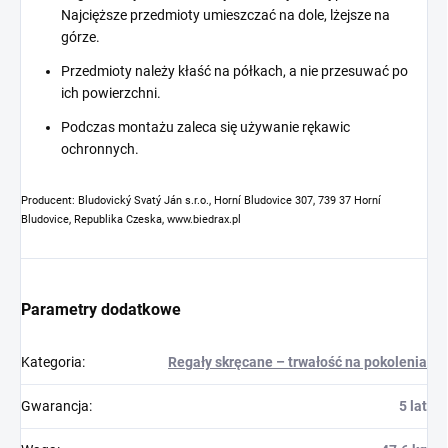
Najcięższe przedmioty umieszczać na dole, lżejsze na
górze.
Przedmioty należy kłaść na półkach, a nie przesuwać po
ich powierzchni.
Podczas montażu zaleca się używanie rękawic
ochronnych.
Producent: Bludovický Svatý Ján s.r.o., Horní Bludovice 307, 739 37 Horní
Bludovice, Republika Czeska, www.biedrax.pl
Parametry dodatkowe
Kategoria
:
Regały skręcane – trwałość na pokolenia
Gwarancja
:
5 lat