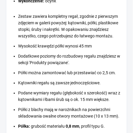
Wykończenie:
ocynk
Zestaw zawiera kompletny regał, zgodnie z pierwszym
zdjęciem w galerii powyżej: kątowniki, półki, plastikowe
stopki, śruby i nakrętki. W opakowaniu znajdziesz
wszystko, czego potrzebujesz do łatwego montażu.
Wysokość krawędzi półki wynosi 45 mm
Dodatkowe poziomy do rozbudowy regału znajdziesz w
sekcji 'Produkty powiązane'.
Półki można zamontować lub przestawiać co 2,5 cm.
Kątowniki regału są zawsze jednoczęściowe.
Podane wymiary regału (głębokość x szerokość) wraz z
kątownikami i łbami śrub są o ok. 15 mm większe.
Półki z blachy mają w narożnikach na powierzchni
składowania owalne otwory montażowe (10 x 13 mm).
Półka:
grubość materiału
0,8 mm
, profil typu G.