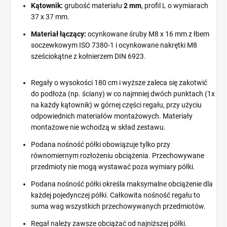
Kątownik:
grubość materiału
2 mm
, profil L o wymiarach
37 x 37 mm.
Materiał łączący:
ocynkowane śruby M8 x 16 mm z łbem
soczewkowym ISO 7380-1 i ocynkowane nakrętki M8
sześciokątne z kołnierzem DIN 6923.
Regały o wysokości 180 cm i wyższe zaleca się zakotwić
do podłoża (np. ściany) w co najmniej dwóch punktach (1x
na każdy kątownik) w górnej części regału, przy użyciu
odpowiednich materiałów montażowych. Materiały
montażowe nie wchodzą w skład zestawu.
Podana nośność półki obowiązuje tylko przy
równomiernym rozłożeniu obciążenia. Przechowywane
przedmioty nie mogą wystawać poza wymiary półki.
Podana nośność półki określa maksymalne obciążenie dla
każdej pojedynczej półki. Całkowita nośność regału to
suma wag wszystkich przechowywanych przedmiotów.
Regał należy zawsze obciążać od najniższej półki.