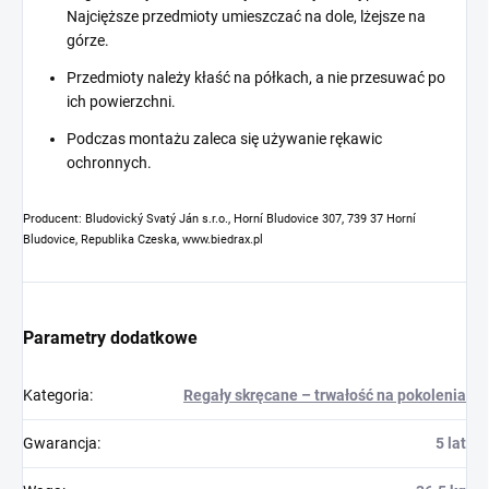
Najcięższe przedmioty umieszczać na dole, lżejsze na
górze.
Przedmioty należy kłaść na półkach, a nie przesuwać po
ich powierzchni.
Podczas montażu zaleca się używanie rękawic
ochronnych.
Producent: Bludovický Svatý Ján s.r.o., Horní Bludovice 307, 739 37 Horní
Bludovice, Republika Czeska, www.biedrax.pl
Parametry dodatkowe
Kategoria
:
Regały skręcane – trwałość na pokolenia
Gwarancja
:
5 lat