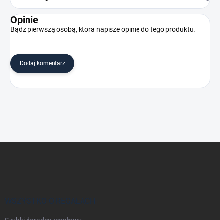
Opinie
Bądź pierwszą osobą, która napisze opinię do tego produktu.
Dodaj komentarz
S
t
o
p
k
a
WSZYSTKO O REGAŁACH
Szybki doradca regałowy