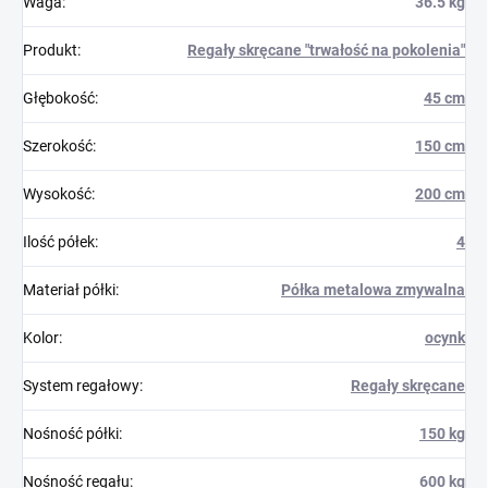
Waga
:
36.5 kg
Produkt
:
Regały skręcane "trwałość na pokolenia"
Głębokość
:
45 cm
Szerokość
:
150 cm
Wysokość
:
200 cm
Ilość półek
:
4
Materiał półki
:
Półka metalowa zmywalna
Kolor
:
ocynk
System regałowy
:
Regały skręcane
Nośność półki
:
150 kg
Nośność regału
:
600 kg