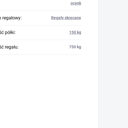
ocynk
 regałowy
:
Regały skręcane
ć półki
:
150 kg
ć regału
:
750 kg