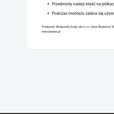
Przedmioty należy kłaść na półkac
Podczas montażu zaleca się używ
Producent: Bludovický Svatý Ján s.r.o., Horní Bludovice 3
www.biedrax.pl