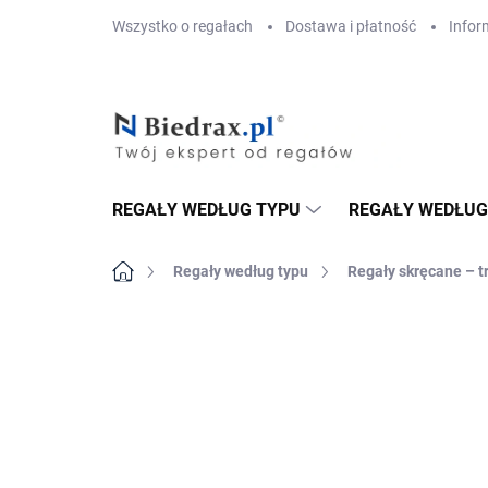
Przejść
Wszystko o regałach
Dostawa i płatność
Infor
do
treści
REGAŁY WEDŁUG TYPU
REGAŁY WEDŁUG
Home
Regały według typu
Regały skręcane – t
MARKA:
BIEDRAX
DOSTAWA GRATIS
PÓŁKI METALOWE
TOP! SOLIDNE RE
SKRĘCANE