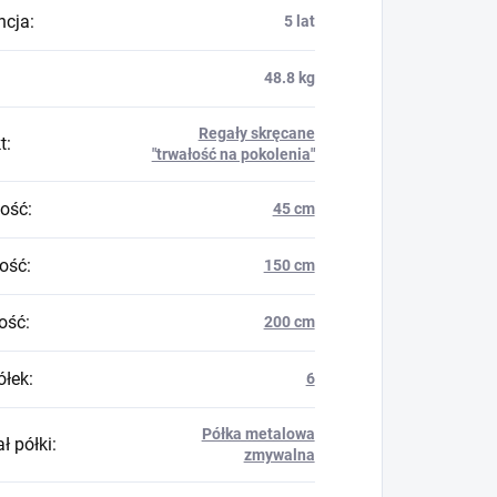
ncja
:
5 lat
48.8 kg
Regały skręcane
t
:
"trwałość na pokolenia"
ość
:
45 cm
ość
:
150 cm
ość
:
200 cm
ółek
:
6
Półka metalowa
ł półki
:
zmywalna