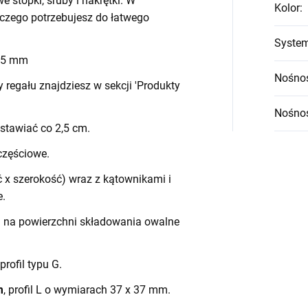
we stopki, śruby i nakrętki. W
Kolor
:
czego potrzebujesz do łatwego
System
 45 mm
Nośnoś
egału znajdziesz w sekcji 'Produkty
Nośnoś
stawiać co 2,5 cm.
częściowe.
 x szerokość) wraz z kątownikami i
e.
h na powierzchni składowania owalne
 profil typu G.
m
, profil L o wymiarach 37 x 37 mm.