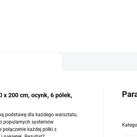
−
+
−
Do koszyka
Do koszyka
Par
 x 200 cm, ocynk, 6 półek,
ną podstawę dla każdego warsztatu,
do popularnych systemów
Katego
połączenie każdej półki z
 nakrętek. Rezultat?