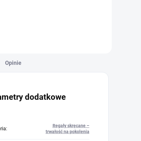
+
Do koszyka
Opinie
ametry dodatkowe
Regały skręcane –
ria
:
trwałość na pokolenia