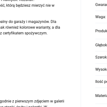
Gwara
, którą będziesz mierzyć nie w
Waga
:
ealny do garaży i magazynów. Dla
k również kolorowe warianty, a dla
Produk
 z certyfikatem spożywczym.
Głębok
Szerok
Wysok
Ilość p
Materia
godnie z pierwszym zdjęciem w galerii