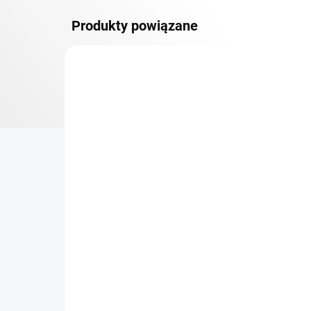
Produkty powiązane
DOSTAWA GRATIS
PÓŁKI METALOWE
TOP! SOLIDNE REGAŁY
SKRĘCANE
NA ZAMÓWIENIE (DO 3 TYGODNI)
Dodatkowy Poziom
Bar
(półka) Biedrax 45 x 150
sk
cm, ocynk, nośność 150
cm
kg
zł 290,30
zł
zł 239,90 bez VAT
zł 2