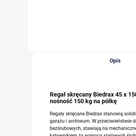
−
+
Do koszyka
Opis
Regał skręcany Biedrax 45 x 150
nośność 150 kg na półkę
Regały skręcane Biedrax stanowią solid
garażu i archiwum. W przeciwieństwie 
bezśrubowych, stawiają na mechaniczne 
kątownikiem za pomocą stalowych śrub i