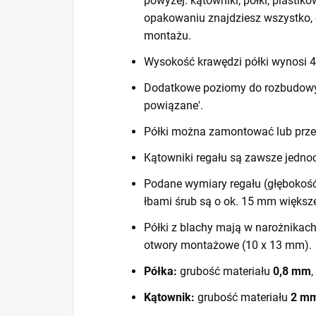
powyżej: kątowniki, półki, plastiko
opakowaniu znajdziesz wszystko, 
montażu.
Wysokość krawędzi półki wynosi
Dodatkowe poziomy do rozbudowy r
powiązane'.
Półki można zamontować lub prze
Kątowniki regału są zawsze jedno
Podane wymiary regału (głębokość
łbami śrub są o ok. 15 mm większ
Półki z blachy mają w narożnikac
otwory montażowe (10 x 13 mm).
Półka:
grubość materiału
0,8 mm
,
Kątownik:
grubość materiału
2 m