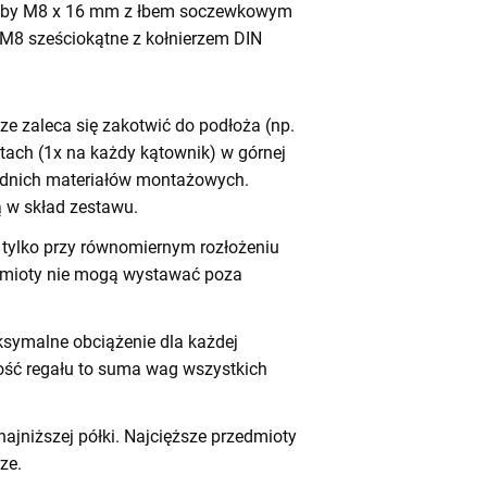
by M8 x 16 mm z łbem soczewkowym
 M8 sześciokątne z kołnierzem DIN
e zaleca się zakotwić do podłoża (np.
tach (1x na każdy kątownik) w górnej
iednich materiałów montażowych.
 w skład zestawu.
tylko przy równomiernym rozłożeniu
dmioty nie mogą wystawać poza
symalne obciążenie dla każdej
ność regału to suma wag wszystkich
ajniższej półki. Najcięższe przedmioty
ze.