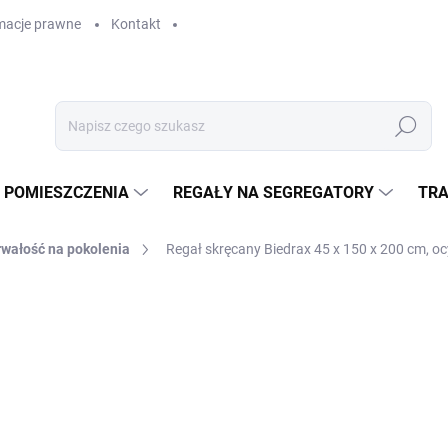
macje prawne
Kontakt
Szukaj
 POMIESZCZENIA
REGAŁY NA SEGREGATORY
TRA
rwałość na pokolenia
Regał skręcany Biedrax 45 x 150 x 200 cm, oc
GAŁY
zł 2 095
zł 1 731,40 bez VAT