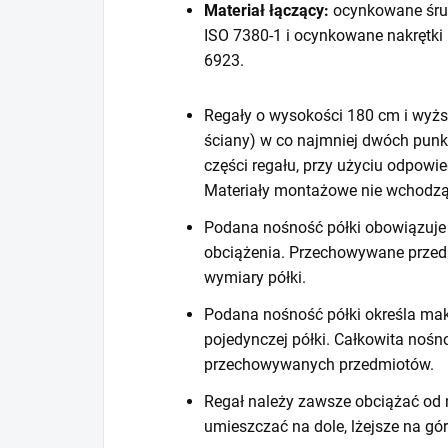
Materiał łączący:
ocynkowane śru
ISO 7380-1 i ocynkowane nakrętki
6923.
Regały o wysokości 180 cm i wyższ
ściany) w co najmniej dwóch punk
części regału, przy użyciu odpow
Materiały montażowe nie wchodzą
Podana nośność półki obowiązuje 
obciążenia. Przechowywane prze
wymiary półki.
Podana nośność półki określa mak
pojedynczej półki. Całkowita noś
przechowywanych przedmiotów.
Regał należy zawsze obciążać od n
umieszczać na dole, lżejsze na gór