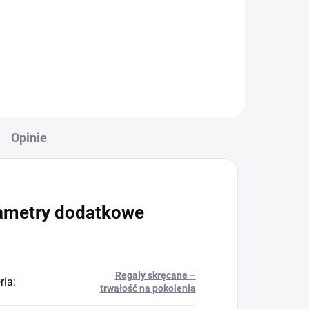
+
Do koszyka
Opinie
ametry dodatkowe
Regały skręcane –
ria
:
trwałość na pokolenia