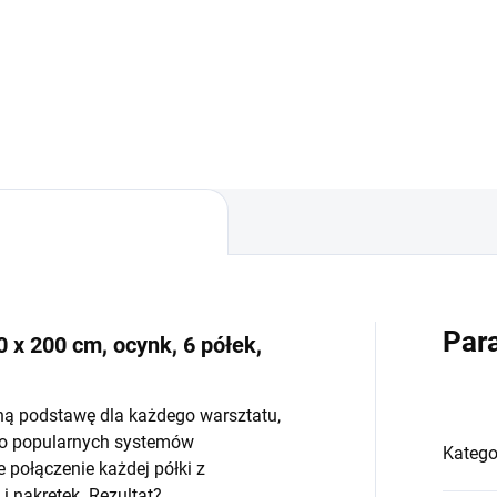
−
+
−
Do koszyka
Do koszyka
Par
 x 200 cm, ocynk, 6 półek,
ną podstawę dla każdego warsztatu,
do popularnych systemów
Katego
połączenie każdej półki z
 nakrętek. Rezultat?