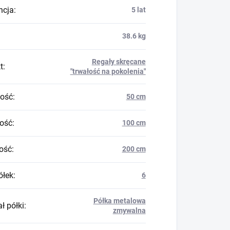
ncja
:
5 lat
38.6 kg
Regały skręcane
t
:
"trwałość na pokolenia"
ość
:
50 cm
ość
:
100 cm
ość
:
200 cm
ółek
:
6
Półka metalowa
ł półki
:
zmywalna