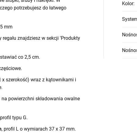
we stopki, śruby i nakrętki. W
Kolor
:
czego potrzebujesz do łatwego
System
 45 mm
Nośnoś
egału znajdziesz w sekcji 'Produkty
Nośnoś
stawiać co 2,5 cm.
częściowe.
 x szerokość) wraz z kątownikami i
e.
h na powierzchni składowania owalne
 profil typu G.
m
, profil L o wymiarach 37 x 37 mm.