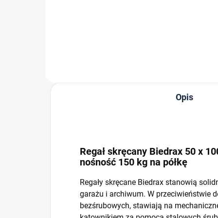
−
+
Do koszyka
Opis
Regał skręcany Biedrax 50 x 100
nośność 150 kg na półkę
Regały skręcane Biedrax stanowią solid
garażu i archiwum. W przeciwieństwie 
bezśrubowych, stawiają na mechaniczne 
kątownikiem za pomocą stalowych śrub i