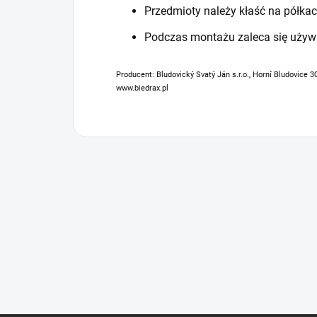
Przedmioty należy kłaść na półkac
Podczas montażu zaleca się używ
Producent: Bludovický Svatý Ján s.r.o., Horní Bludovice 3
www.biedrax.pl