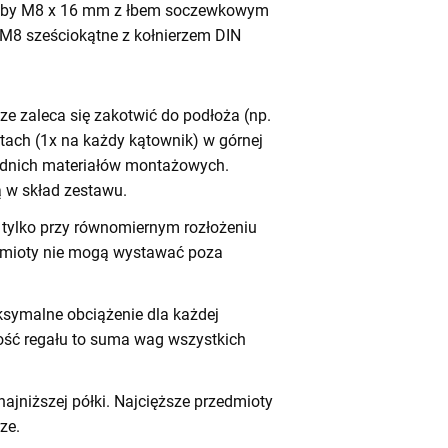
by M8 x 16 mm z łbem soczewkowym
 M8 sześciokątne z kołnierzem DIN
e zaleca się zakotwić do podłoża (np.
tach (1x na każdy kątownik) w górnej
iednich materiałów montażowych.
 w skład zestawu.
tylko przy równomiernym rozłożeniu
dmioty nie mogą wystawać poza
symalne obciążenie dla każdej
ność regału to suma wag wszystkich
ajniższej półki. Najcięższe przedmioty
ze.