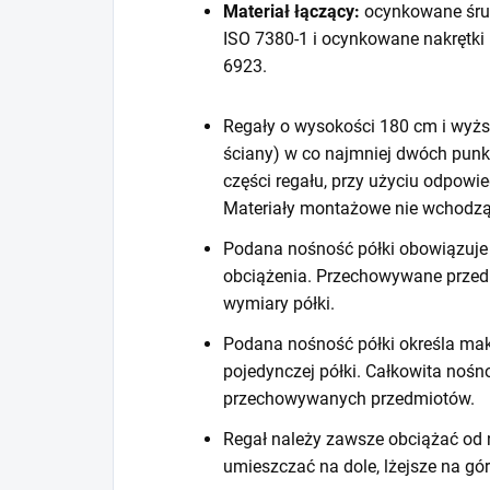
Materiał łączący:
ocynkowane śru
ISO 7380-1 i ocynkowane nakrętki
6923.
Regały o wysokości 180 cm i wyższ
ściany) w co najmniej dwóch punk
części regału, przy użyciu odpow
Materiały montażowe nie wchodzą
Podana nośność półki obowiązuje 
obciążenia. Przechowywane prze
wymiary półki.
Podana nośność półki określa mak
pojedynczej półki. Całkowita noś
przechowywanych przedmiotów.
Regał należy zawsze obciążać od n
umieszczać na dole, lżejsze na gór