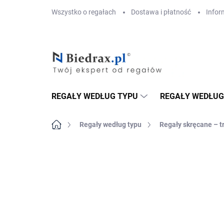
Przejść
Wszystko o regałach
Dostawa i płatność
Infor
do
treści
REGAŁY WEDŁUG TYPU
REGAŁY WEDŁUG
Home
Regały według typu
Regały skręcane – t
MARKA:
BIEDRAX
DOSTAWA GRATIS
PÓŁKI METALOWE
TOP! SOLIDNE RE
SKRĘCANE