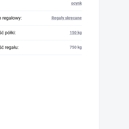
ocynk
 regałowy
:
Regały skręcane
ć półki
:
150 kg
ć regału
:
750 kg