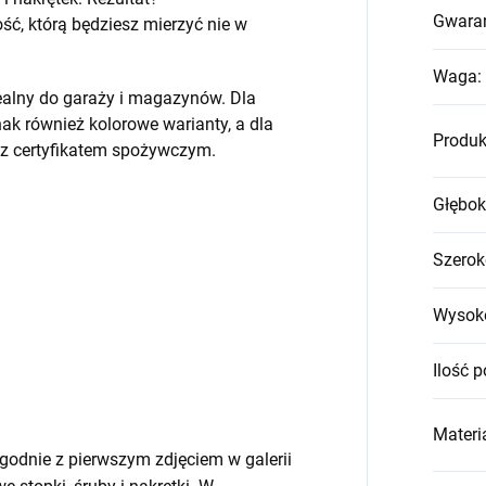
Gwara
, którą będziesz mierzyć nie w
Waga
:
ealny do garaży i magazynów. Dla
k również kolorowe warianty, a dla
Produk
 z certyfikatem spożywczym.
Głębok
Szerok
Wysok
Ilość p
Materia
godnie z pierwszym zdjęciem w galerii