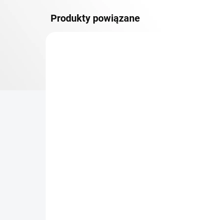
Produkty powiązane
PÓŁKI METALOWE
TOP! SOLIDNE REGAŁY
SKRĘCANE
NA ZAMÓWIENIE (DO 3 TYGODNI)
Dodatkowy Poziom
Bar
(półka) Biedrax 50 x 100
sk
cm, ocynk, nośność 150
cm
kg
zł 178,20
zł
zł 147,30 bez VAT
zł 2