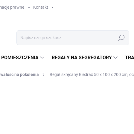
macje prawne
Kontakt
Szukaj
 POMIESZCZENIA
REGAŁY NA SEGREGATORY
TRA
rwałość na pokolenia
Regał skręcany Biedrax 50 x 100 x 200 cm, oc
GAŁY
zł 1 422,70
zł 1 175,80 bez VAT