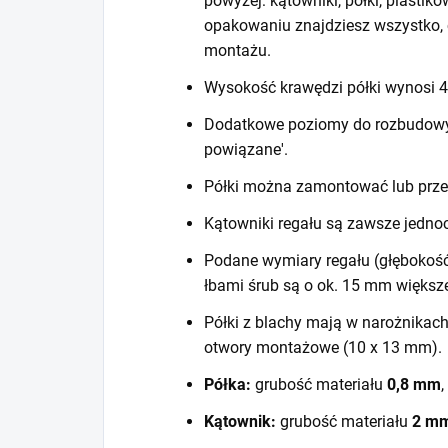
powyżej: kątowniki, półki, plastiko
opakowaniu znajdziesz wszystko, 
montażu.
Wysokość krawędzi półki wynosi
Dodatkowe poziomy do rozbudowy r
powiązane'.
Półki można zamontować lub prze
Kątowniki regału są zawsze jedno
Podane wymiary regału (głębokość
łbami śrub są o ok. 15 mm większ
Półki z blachy mają w narożnikac
otwory montażowe (10 x 13 mm).
Półka:
grubość materiału
0,8 mm
,
Kątownik:
grubość materiału
2 m