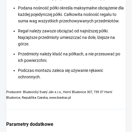
Podana nośność półki określa maksymalne obciążenie dla
każdej pojedynczej półki. Całkowita nośność regału to
suma wag wszystkich przechowywanych przedmiotów.
Regał należy zawsze obciążać od najniższej półki.
Najcięższe przedmioty umieszczać na dole, lżejsze na
górze.
Przedmioty należy kłaść na półkach, a nie przesuwać po
ich powierzchni.
Podczas montażu zaleca się używanie rękawic
ochronnych.
Producent: Bludovický Svatý Ján s.r.o., Horní Bludovice 307, 739 37 Horní
Bludovice, Republika Czeska, www.biedrax.pl
Parametry dodatkowe