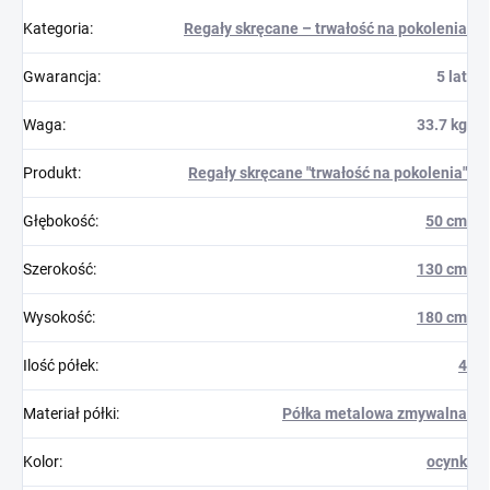
Kategoria
:
Regały skręcane – trwałość na pokolenia
Gwarancja
:
5 lat
Waga
:
33.7 kg
Produkt
:
Regały skręcane "trwałość na pokolenia"
Głębokość
:
50 cm
Szerokość
:
130 cm
Wysokość
:
180 cm
Ilość półek
:
4
Materiał półki
:
Półka metalowa zmywalna
Kolor
:
ocynk