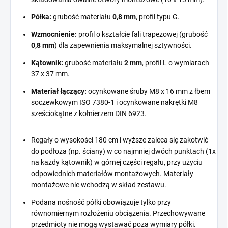
Półka:
grubość materiału
0,8 mm
, profil typu G.
Wzmocnienie:
profil o kształcie fali trapezowej (grubość
0,8 mm
) dla zapewnienia maksymalnej sztywności.
Kątownik:
grubość materiału
2 mm
, profil L o wymiarach
37 x 37 mm.
Materiał łączący:
ocynkowane śruby M8 x 16 mm z łbem
soczewkowym ISO 7380-1 i ocynkowane nakrętki M8
sześciokątne z kołnierzem DIN 6923.
Regały o wysokości 180 cm i wyższe zaleca się zakotwić
do podłoża (np. ściany) w co najmniej dwóch punktach (1x
na każdy kątownik) w górnej części regału, przy użyciu
odpowiednich materiałów montażowych. Materiały
montażowe nie wchodzą w skład zestawu.
Podana nośność półki obowiązuje tylko przy
równomiernym rozłożeniu obciążenia. Przechowywane
przedmioty nie mogą wystawać poza wymiary półki.