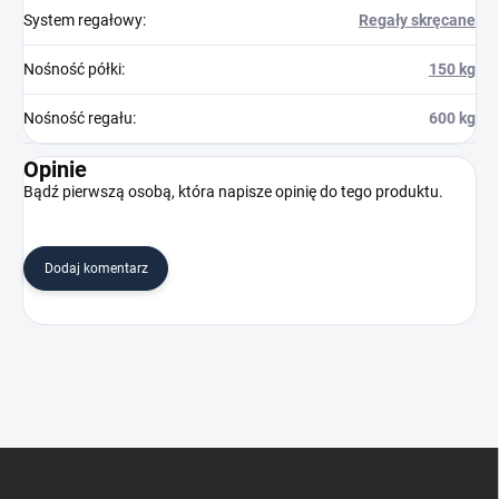
System regałowy
:
Regały skręcane
Nośność półki
:
150 kg
Nośność regału
:
600 kg
Opinie
Bądź pierwszą osobą, która napisze opinię do tego produktu.
Dodaj komentarz
S
t