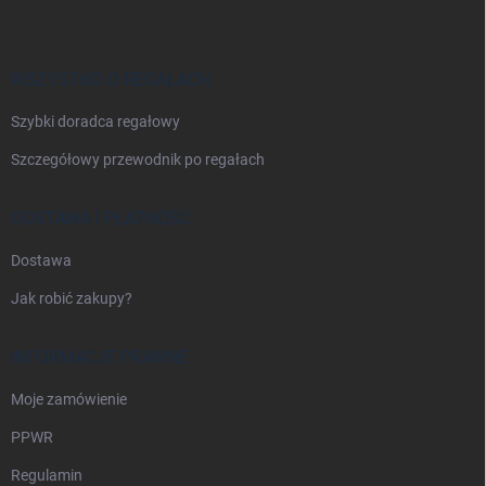
o
p
k
a
WSZYSTKO O REGAŁACH
Szybki doradca regałowy
Szczegółowy przewodnik po regałach
DOSTAWA I PŁATNOŚĆ
Dostawa
Jak robić zakupy?
INFORMACJE PRAWNE
Moje zamówienie
PPWR
Regulamin