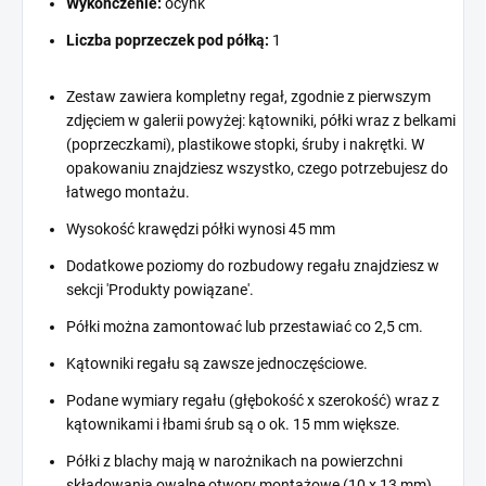
Wykończenie:
ocynk
Liczba poprzeczek pod półką:
1
Zestaw zawiera kompletny regał, zgodnie z pierwszym
zdjęciem w galerii powyżej: kątowniki, półki wraz z belkami
(poprzeczkami), plastikowe stopki, śruby i nakrętki. W
opakowaniu znajdziesz wszystko, czego potrzebujesz do
łatwego montażu.
Wysokość krawędzi półki wynosi 45 mm
Dodatkowe poziomy do rozbudowy regału znajdziesz w
sekcji 'Produkty powiązane'.
Półki można zamontować lub przestawiać co 2,5 cm.
Kątowniki regału są zawsze jednoczęściowe.
Podane wymiary regału (głębokość x szerokość) wraz z
kątownikami i łbami śrub są o ok. 15 mm większe.
Półki z blachy mają w narożnikach na powierzchni
składowania owalne otwory montażowe (10 x 13 mm).