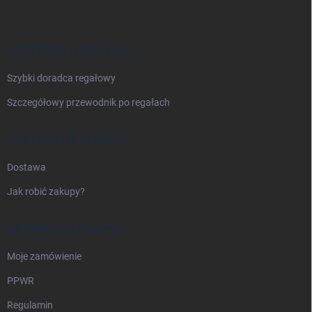
o
p
k
a
WSZYSTKO O REGAŁACH
Szybki doradca regałowy
Szczegółowy przewodnik po regałach
DOSTAWA I PŁATNOŚĆ
Dostawa
Jak robić zakupy?
INFORMACJE PRAWNE
Moje zamówienie
PPWR
Regulamin