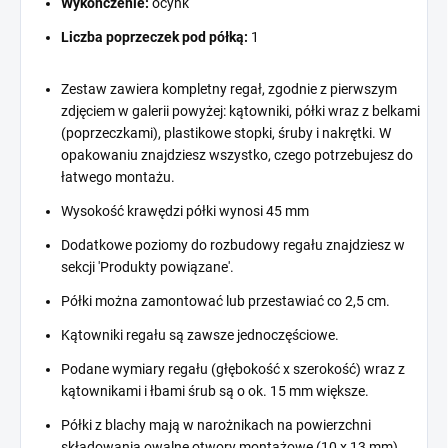
Wykończenie:
ocynk
Liczba poprzeczek pod półką:
1
Zestaw zawiera kompletny regał, zgodnie z pierwszym
zdjęciem w galerii powyżej: kątowniki, półki wraz z belkami
(poprzeczkami), plastikowe stopki, śruby i nakrętki. W
opakowaniu znajdziesz wszystko, czego potrzebujesz do
łatwego montażu.
Wysokość krawędzi półki wynosi 45 mm
Dodatkowe poziomy do rozbudowy regału znajdziesz w
sekcji 'Produkty powiązane'.
Półki można zamontować lub przestawiać co 2,5 cm.
Kątowniki regału są zawsze jednoczęściowe.
Podane wymiary regału (głębokość x szerokość) wraz z
kątownikami i łbami śrub są o ok. 15 mm większe.
Półki z blachy mają w narożnikach na powierzchni
składowania owalne otwory montażowe (10 x 13 mm).