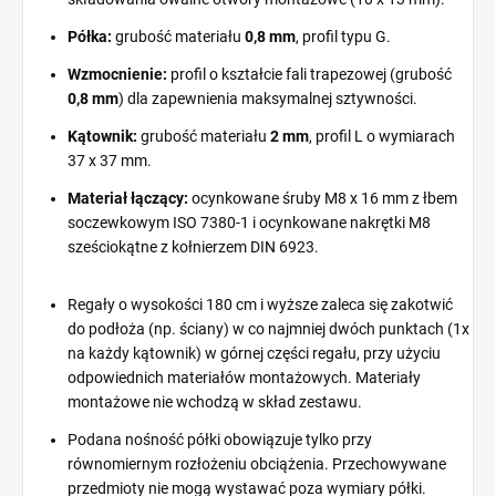
Półka:
grubość materiału
0,8 mm
, profil typu G.
Wzmocnienie:
profil o kształcie fali trapezowej (grubość
0,8 mm
) dla zapewnienia maksymalnej sztywności.
Kątownik:
grubość materiału
2 mm
, profil L o wymiarach
37 x 37 mm.
Materiał łączący:
ocynkowane śruby M8 x 16 mm z łbem
soczewkowym ISO 7380-1 i ocynkowane nakrętki M8
sześciokątne z kołnierzem DIN 6923.
Regały o wysokości 180 cm i wyższe zaleca się zakotwić
do podłoża (np. ściany) w co najmniej dwóch punktach (1x
na każdy kątownik) w górnej części regału, przy użyciu
odpowiednich materiałów montażowych. Materiały
montażowe nie wchodzą w skład zestawu.
Podana nośność półki obowiązuje tylko przy
równomiernym rozłożeniu obciążenia. Przechowywane
przedmioty nie mogą wystawać poza wymiary półki.