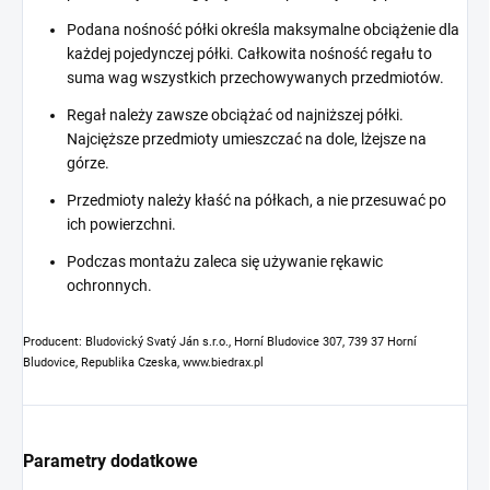
Podana nośność półki określa maksymalne obciążenie dla
każdej pojedynczej półki. Całkowita nośność regału to
suma wag wszystkich przechowywanych przedmiotów.
Regał należy zawsze obciążać od najniższej półki.
Najcięższe przedmioty umieszczać na dole, lżejsze na
górze.
Przedmioty należy kłaść na półkach, a nie przesuwać po
ich powierzchni.
Podczas montażu zaleca się używanie rękawic
ochronnych.
Producent: Bludovický Svatý Ján s.r.o., Horní Bludovice 307, 739 37 Horní
Bludovice, Republika Czeska, www.biedrax.pl
Parametry dodatkowe