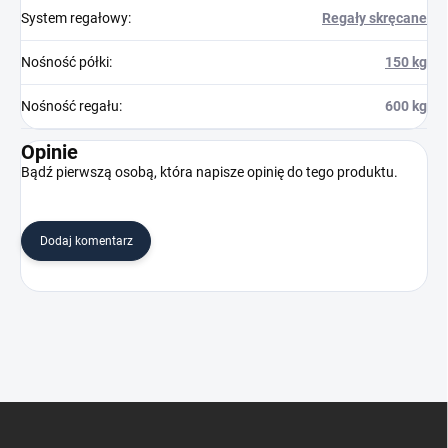
System regałowy
:
Regały skręcane
Nośność półki
:
150 kg
Nośność regału
:
600 kg
Opinie
Bądź pierwszą osobą, która napisze opinię do tego produktu.
Dodaj komentarz
S
t