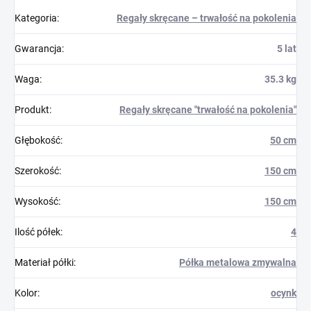
Kategoria
:
Regały skręcane – trwałość na pokolenia
Gwarancja
:
5 lat
Waga
:
35.3 kg
Produkt
:
Regały skręcane "trwałość na pokolenia"
Głębokość
:
50 cm
Szerokość
:
150 cm
Wysokość
:
150 cm
Ilość półek
:
4
Materiał półki
:
Półka metalowa zmywalna
Kolor
:
ocynk