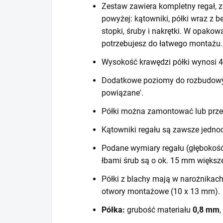
Zestaw zawiera kompletny regał, z
powyżej: kątowniki, półki wraz z 
stopki, śruby i nakrętki. W opako
potrzebujesz do łatwego montażu.
Wysokość krawędzi półki wynosi
Dodatkowe poziomy do rozbudowy r
powiązane'.
Półki można zamontować lub prze
Kątowniki regału są zawsze jedno
Podane wymiary regału (głębokość
łbami śrub są o ok. 15 mm większ
Półki z blachy mają w narożnikac
otwory montażowe (10 x 13 mm).
Półka:
grubość materiału
0,8 mm
,