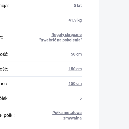
ncja
:
5 lat
41.9 kg
Regały skręcane
t
:
"trwałość na pokolenia"
ość
:
50 cm
ość
:
150 cm
ość
:
150 cm
ółek
:
5
Półka metalowa
ł półki
:
zmywalna