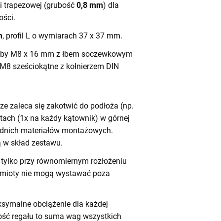
ali trapezowej (grubość
0,8 mm
) dla
ści.
m
, profil L o wymiarach 37 x 37 mm.
by M8 x 16 mm z łbem soczewkowym
 M8 sześciokątne z kołnierzem DIN
e zaleca się zakotwić do podłoża (np.
tach (1x na każdy kątownik) w górnej
iednich materiałów montażowych.
 w skład zestawu.
tylko przy równomiernym rozłożeniu
dmioty nie mogą wystawać poza
symalne obciążenie dla każdej
ność regału to suma wag wszystkich