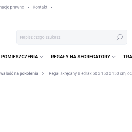
macje prawne
Kontakt
Szukaj
 POMIESZCZENIA
REGAŁY NA SEGREGATORY
TRA
rwałość na pokolenia
Regał skręcany Biedrax 50 x 150 x 150 cm, oc
GAŁY
zł 1 936,70
zł 1 600,60 bez VAT