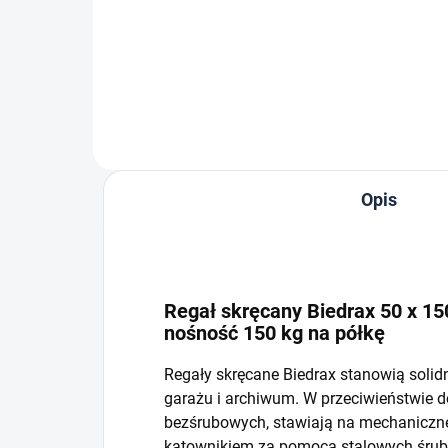
−
+
Do koszyka
Opis
Regał skręcany Biedrax 50 x 150
nośność 150 kg na półkę
Regały skręcane Biedrax stanowią solid
garażu i archiwum. W przeciwieństwie 
bezśrubowych, stawiają na mechaniczne 
kątownikiem za pomocą stalowych śrub i