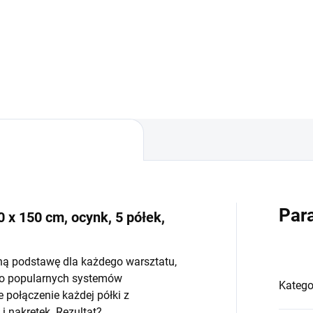
−
+
−
Do koszyka
Do koszyka
Par
 x 150 cm, ocynk, 5 półek,
ną podstawę dla każdego warsztatu,
do popularnych systemów
Katego
połączenie każdej półki z
 nakrętek. Rezultat?