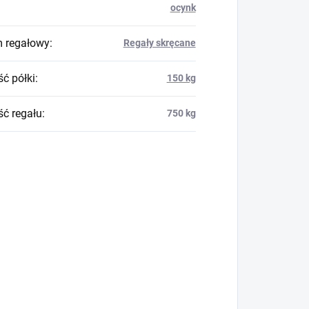
ocynk
 regałowy
:
Regały skręcane
ć półki
:
150 kg
ć regału
:
750 kg