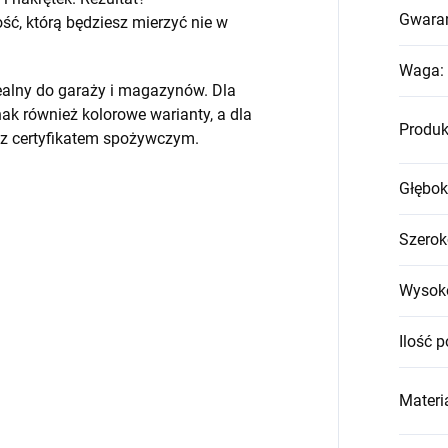
Gwara
, którą będziesz mierzyć nie w
Waga
:
ealny do garaży i magazynów. Dla
k również kolorowe warianty, a dla
Produk
 z certyfikatem spożywczym.
Głębok
Szerok
Wysok
Ilość p
Materia