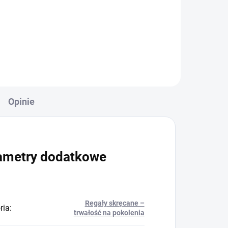
+
Do koszyka
Opinie
ametry dodatkowe
Regały skręcane –
ria
:
trwałość na pokolenia