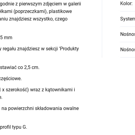
Kolor
:
godnie z pierwszym zdjęciem w galerii
belkami (poprzeczkami), plastikowe
waniu znajdziesz wszystko, czego
System
Nośnoś
 45 mm
egału znajdziesz w sekcji 'Produkty
Nośnoś
stawiać co 2,5 cm.
częściowe.
 x szerokość) wraz z kątownikami i
e.
h na powierzchni składowania owalne
 profil typu G.