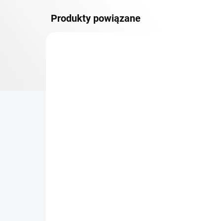
Produkty powiązane
DOSTAWA GRATIS
PÓŁKI METALOWE
TOP! SOLIDNE REGAŁY
SKRĘCANE
NA ZAMÓWIENIE (DO 3 TYGODNI)
Dodatkowy Poziom
Bar
(półka) Biedrax 50 x 150
sk
cm, ocynk, nośność 150
cm
kg
zł 332,30
zł
zł 274,60 bez VAT
zł 2