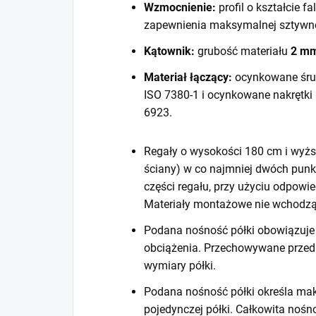
Wzmocnienie:
profil o kształcie f
zapewnienia maksymalnej sztywno
Kątownik:
grubość materiału
2 m
Materiał łączący:
ocynkowane śru
ISO 7380-1 i ocynkowane nakrętki
6923.
Regały o wysokości 180 cm i wyższ
ściany) w co najmniej dwóch punk
części regału, przy użyciu odpow
Materiały montażowe nie wchodzą
Podana nośność półki obowiązuje 
obciążenia. Przechowywane prze
wymiary półki.
Podana nośność półki określa mak
pojedynczej półki. Całkowita noś