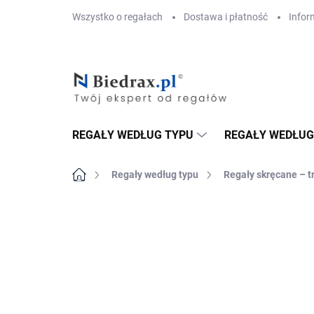
Przejść
Wszystko o regałach
Dostawa i płatność
Infor
do
treści
REGAŁY WEDŁUG TYPU
REGAŁY WEDŁUG
Home
Regały według typu
Regały skręcane – t
MARKA:
BIEDRAX
DOSTAWA GRATIS
PÓŁKI METALOWE
TOP! SOLIDNE RE
SKRĘCANE