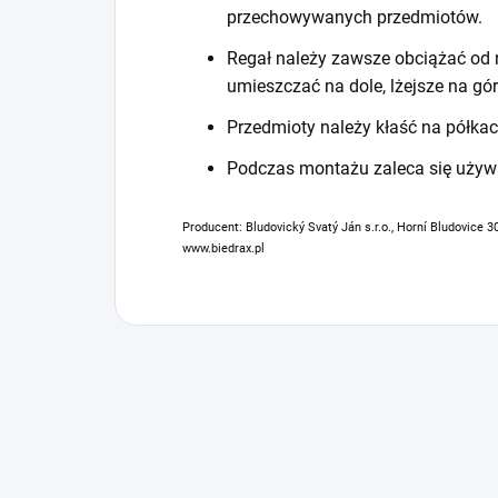
przechowywanych przedmiotów.
Regał należy zawsze obciążać od n
umieszczać na dole, lżejsze na gór
Przedmioty należy kłaść na półkac
Podczas montażu zaleca się używ
Producent: Bludovický Svatý Ján s.r.o., Horní Bludovice 3
www.biedrax.pl