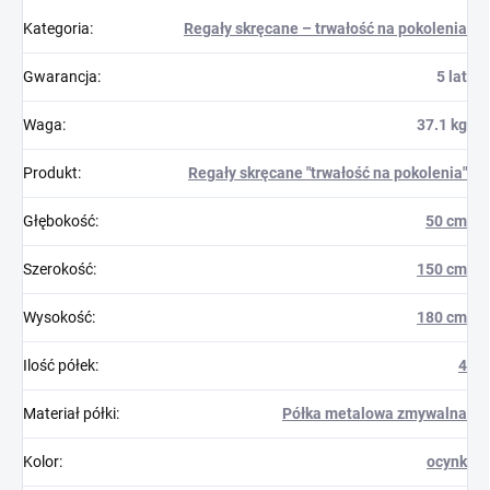
Kategoria
:
Regały skręcane – trwałość na pokolenia
Gwarancja
:
5 lat
Waga
:
37.1 kg
Produkt
:
Regały skręcane "trwałość na pokolenia"
Głębokość
:
50 cm
Szerokość
:
150 cm
Wysokość
:
180 cm
Ilość półek
:
4
Materiał półki
:
Półka metalowa zmywalna
Kolor
:
ocynk