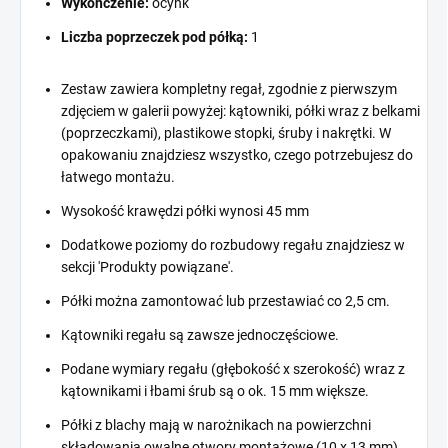
Wykończenie:
ocynk
Liczba poprzeczek pod półką:
1
Zestaw zawiera kompletny regał, zgodnie z pierwszym
zdjęciem w galerii powyżej: kątowniki, półki wraz z belkami
(poprzeczkami), plastikowe stopki, śruby i nakrętki. W
opakowaniu znajdziesz wszystko, czego potrzebujesz do
łatwego montażu.
Wysokość krawędzi półki wynosi 45 mm
Dodatkowe poziomy do rozbudowy regału znajdziesz w
sekcji 'Produkty powiązane'.
Półki można zamontować lub przestawiać co 2,5 cm.
Kątowniki regału są zawsze jednoczęściowe.
Podane wymiary regału (głębokość x szerokość) wraz z
kątownikami i łbami śrub są o ok. 15 mm większe.
Półki z blachy mają w narożnikach na powierzchni
składowania owalne otwory montażowe (10 x 13 mm).