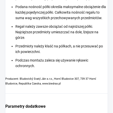
Podana nośność półki określa maksymalne obciążenie dla
każdej pojedynczej półki. Całkowita nośność regału to
suma wag wszystkich przechowywanych przedmiotów.
Regał należy zawsze obciążać od najniższej półki.
Najcięższe przedmioty umieszczać na dole, lżejsze na
górze.
Przedmioty należy kłaść na półkach, a nie przesuwać po
ich powierzchni.
Podczas montażu zaleca się używanie rękawic
ochronnych.
Producent: Bludovický Svatý Ján s.r.o., Horní Bludovice 307, 739 37 Horní
Bludovice, Republika Czeska, www.biedrax.pl
Parametry dodatkowe