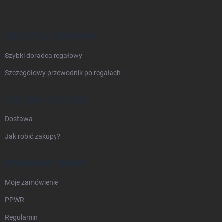
o
p
k
a
WSZYSTKO O REGAŁACH
Szybki doradca regałowy
Szczegółowy przewodnik po regałach
DOSTAWA I PŁATNOŚĆ
Dostawa
Jak robić zakupy?
INFORMACJE PRAWNE
Moje zamówienie
PPWR
Regulamin