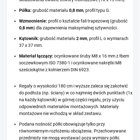
Półka:
grubość materiału
0,8 mm
, profil typu G.
Wzmocnienie:
profil o kształcie fali trapezowej (grubość
0,8 mm
) dla zapewnienia maksymalnej sztywności.
Kątownik:
grubość materiału
2 mm
, profil L o wymiarach
37 x 37 mm.
Materiał łączący:
ocynkowane śruby M8 x 16 mm z łbem
soczewkowym ISO 7380-1 i ocynkowane nakrętki M8
sześciokątne z kołnierzem DIN 6923.
Regały o wysokości 180 cm i wyższe zaleca się zakotwić
do podłoża (np. ściany) w co najmniej dwóch punktach (1x
na każdy kątownik) w górnej części regału, przy użyciu
odpowiednich materiałów montażowych. Materiały
montażowe nie wchodzą w skład zestawu.
Podana nośność półki obowiązuje tylko przy
równomiernym rozłożeniu obciążenia. Przechowywane
przedmioty nie mogą wystawać poza wymiary półki.