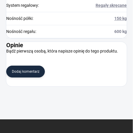
System regałowy
:
Regały skręcane
Nośność półki
:
150 kg
Nośność regału
:
600 kg
Opinie
Bądź pierwszą osobą, która napisze opinię do tego produktu.
Dodaj komentarz
S
t