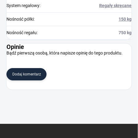
System regałowy
:
Regały skręcane
Nośność półki
:
150 kg
Nośność regału
:
750 kg
Opinie
Bądź pierwszą osobą, która napisze opinię do tego produktu.
Dodaj komentarz
S
t