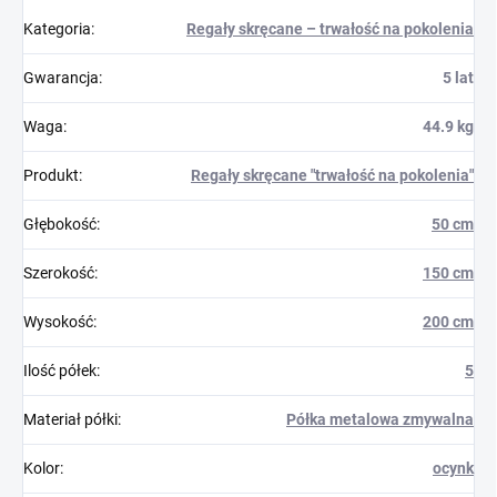
Kategoria
:
Regały skręcane – trwałość na pokolenia
Gwarancja
:
5 lat
Waga
:
44.9 kg
Produkt
:
Regały skręcane "trwałość na pokolenia"
Głębokość
:
50 cm
Szerokość
:
150 cm
Wysokość
:
200 cm
Ilość półek
:
5
Materiał półki
:
Półka metalowa zmywalna
Kolor
:
ocynk