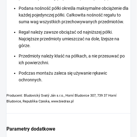
Podana nośność półki określa maksymalne obciążenie dla
każdej pojedynczej półki. Całkowita nośność regału to
suma wag wszystkich przechowywanych przedmiotów.
Regał należy zawsze obciążać od najniższej półki.
Najcięższe przedmioty umieszczać na dole, lżejsze na
górze.
Przedmioty należy kłaść na półkach, a nie przesuwać po
ich powierzchni.
Podczas montażu zaleca się używanie rękawic
ochronnych.
Producent: Bludovický Svatý Ján s.r.o., Horní Bludovice 307, 739 37 Horní
Bludovice, Republika Czeska, www.biedrax.pl
Parametry dodatkowe