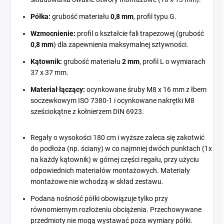
Półka:
grubość materiału
0,8 mm
, profil typu G.
Wzmocnienie:
profil o kształcie fali trapezowej (grubość
0,8 mm
) dla zapewnienia maksymalnej sztywności.
Kątownik:
grubość materiału
2 mm
, profil L o wymiarach
37 x 37 mm.
Materiał łączący:
ocynkowane śruby M8 x 16 mm z łbem
soczewkowym ISO 7380-1 i ocynkowane nakrętki M8
sześciokątne z kołnierzem DIN 6923.
Regały o wysokości 180 cm i wyższe zaleca się zakotwić
do podłoża (np. ściany) w co najmniej dwóch punktach (1x
na każdy kątownik) w górnej części regału, przy użyciu
odpowiednich materiałów montażowych. Materiały
montażowe nie wchodzą w skład zestawu.
Podana nośność półki obowiązuje tylko przy
równomiernym rozłożeniu obciążenia. Przechowywane
przedmioty nie mogą wystawać poza wymiary półki.