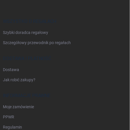
o
p
k
a
WSZYSTKO O REGAŁACH
Szybki doradca regałowy
Szczegółowy przewodnik po regałach
DOSTAWA I PŁATNOŚĆ
Dostawa
Jak robić zakupy?
INFORMACJE PRAWNE
Moje zamówienie
PPWR
Regulamin