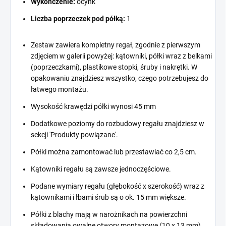
Wykończenie:
ocynk
Liczba poprzeczek pod półką:
1
Zestaw zawiera kompletny regał, zgodnie z pierwszym
zdjęciem w galerii powyżej: kątowniki, półki wraz z belkami
(poprzeczkami), plastikowe stopki, śruby i nakrętki. W
opakowaniu znajdziesz wszystko, czego potrzebujesz do
łatwego montażu.
Wysokość krawędzi półki wynosi 45 mm
Dodatkowe poziomy do rozbudowy regału znajdziesz w
sekcji 'Produkty powiązane'.
Półki można zamontować lub przestawiać co 2,5 cm.
Kątowniki regału są zawsze jednoczęściowe.
Podane wymiary regału (głębokość x szerokość) wraz z
kątownikami i łbami śrub są o ok. 15 mm większe.
Półki z blachy mają w narożnikach na powierzchni
składowania owalne otwory montażowe (10 x 13 mm).