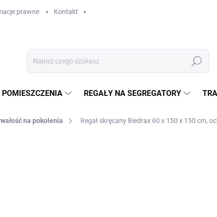
macje prawne
Kontakt
Szukaj
 POMIESZCZENIA
REGAŁY NA SEGREGATORY
TRA
rwałość na pokolenia
Regał skręcany Biedrax 60 x 150 x 150 cm, oc
GAŁY
zł 1 727,90
zł 1 428 bez VAT