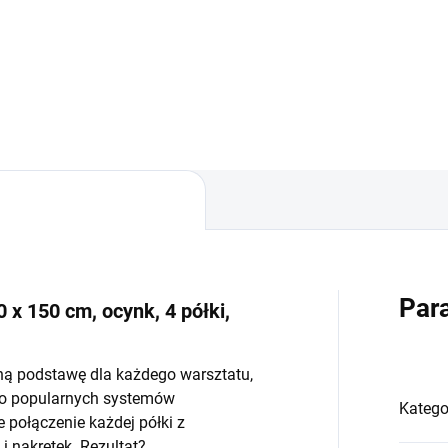
−
+
−
Do koszyka
Do koszyka
Par
 x 150 cm, ocynk, 4 półki,
ną podstawę dla każdego warsztatu,
do popularnych systemów
Katego
połączenie każdej półki z
 nakrętek. Rezultat?