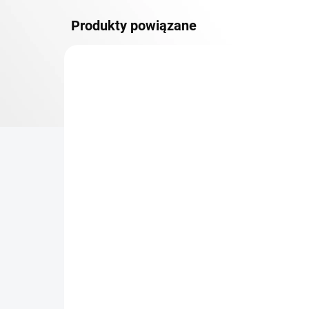
Produkty powiązane
DOSTAWA GRATIS
PÓŁKI METALOWE
TOP! SOLIDNE REGAŁY
SKRĘCANE
NA ZAMÓWIENIE (DO 3 TYGODNI)
Dodatkowy Poziom
Bar
(półka) Biedrax 60 x 150
sk
cm, ocynk, nośność 150
cm
kg
zł 363,10
zł
zł 300,10 bez VAT
zł 2