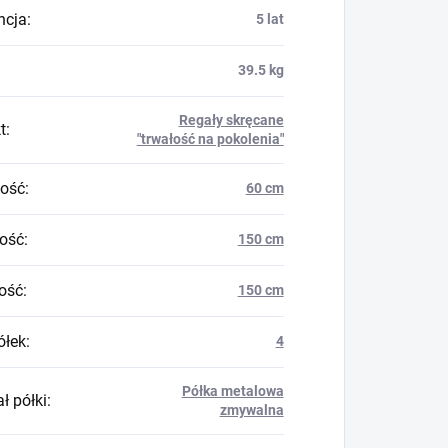
ncja
:
5 lat
39.5 kg
Regały skręcane
t
:
"trwałość na pokolenia"
ość
:
60 cm
ość
:
150 cm
ość
:
150 cm
ółek
:
4
Półka metalowa
ł półki
:
zmywalna