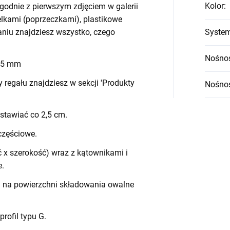
Kolor
:
godnie z pierwszym zdjęciem w galerii
belkami (poprzeczkami), plastikowe
waniu znajdziesz wszystko, czego
System
Nośnoś
 45 mm
egału znajdziesz w sekcji 'Produkty
Nośnoś
stawiać co 2,5 cm.
częściowe.
 x szerokość) wraz z kątownikami i
e.
h na powierzchni składowania owalne
 profil typu G.