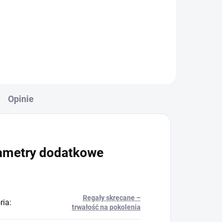
+
Do koszyka
Opinie
ametry dodatkowe
Regały skręcane –
ria
:
trwałość na pokolenia