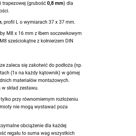
ali trapezowej (grubość
0,8 mm
) dla
ści.
m
, profil L o wymiarach 37 x 37 mm.
by M8 x 16 mm z łbem soczewkowym
 M8 sześciokątne z kołnierzem DIN
e zaleca się zakotwić do podłoża (np.
tach (1x na każdy kątownik) w górnej
iednich materiałów montażowych.
 w skład zestawu.
tylko przy równomiernym rozłożeniu
dmioty nie mogą wystawać poza
symalne obciążenie dla każdej
ność regału to suma wag wszystkich