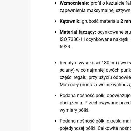
Wzmocnienie:
profil o kształcie f
zapewnienia maksymalnej sztywno
Kątownik:
grubość materiału
2 m
Materiał łączący:
ocynkowane śru
ISO 7380-1 i ocynkowane nakrętki
6923.
Regały o wysokości 180 cm i wyższ
ściany) w co najmniej dwóch punk
części regału, przy użyciu odpow
Materiały montażowe nie wchodzą
Podana nośność półki obowiązuje 
obciążenia. Przechowywane prze
wymiary półki.
Podana nośność półki określa mak
pojedynczej półki. Całkowita noś