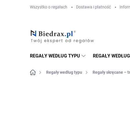
Przejść
Wszystko o regałach
Dostawa i płatność
Infor
do
treści
REGAŁY WEDŁUG TYPU
REGAŁY WEDŁUG
Home
Regały według typu
Regały skręcane – t
MARKA:
BIEDRAX
DOSTAWA GRATIS
PÓŁKI METALOWE
TOP! SOLIDNE RE
SKRĘCANE