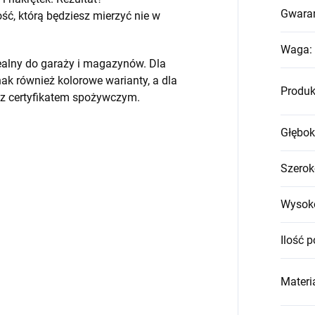
Gwara
, którą będziesz mierzyć nie w
Waga
:
ealny do garaży i magazynów. Dla
k również kolorowe warianty, a dla
Produk
 z certyfikatem spożywczym.
Głębok
Szerok
Wysok
Ilość p
Materia