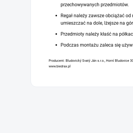
przechowywanych przedmiotów.
Regał należy zawsze obciążać od n
umieszczać na dole, lżejsze na gór
Przedmioty należy kłaść na półkac
Podczas montażu zaleca się używ
Producent: Bludovický Svatý Ján s.r.o., Horní Bludovice 3
www.biedrax.pl