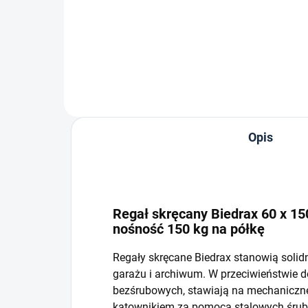
−
+
Do koszyka
Opis
Regał skręcany Biedrax 60 x 150
nośność 150 kg na półkę
Regały skręcane Biedrax stanowią solid
garażu i archiwum. W przeciwieństwie 
bezśrubowych, stawiają na mechaniczne 
kątownikiem za pomocą stalowych śrub i