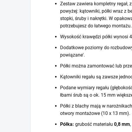
Zestaw zawiera kompletny regał, z
powyżej: kątowniki, półki wraz z 
stopki, śruby i nakrętki. W opako
potrzebujesz do łatwego montażu.
Wysokość krawędzi półki wynosi
Dodatkowe poziomy do rozbudowy r
powiązane'.
Półki można zamontować lub prze
Kątowniki regału są zawsze jedno
Podane wymiary regału (głębokość
łbami śrub są o ok. 15 mm większ
Półki z blachy mają w narożnikac
otwory montażowe (10 x 13 mm).
Półka:
grubość materiału
0,8 mm
,