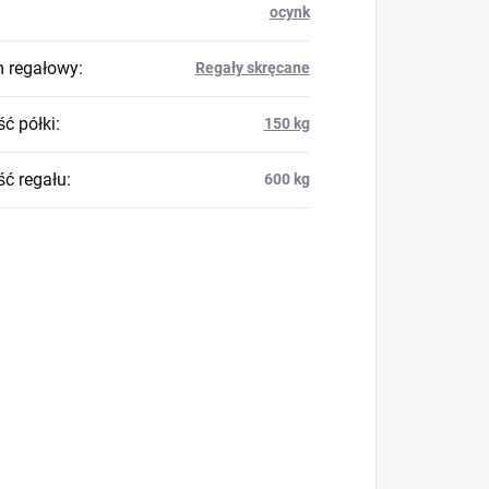
ocynk
 regałowy
:
Regały skręcane
ć półki
:
150 kg
ć regału
:
600 kg