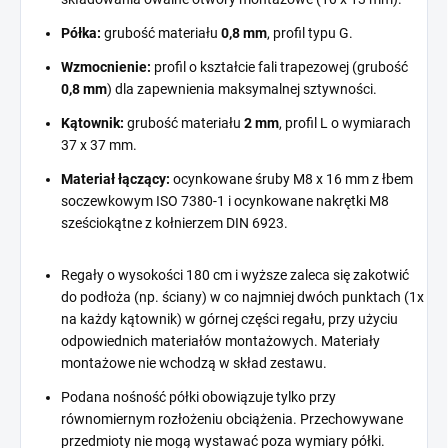
Półka:
grubość materiału
0,8 mm
, profil typu G.
Wzmocnienie:
profil o kształcie fali trapezowej (grubość
0,8 mm
) dla zapewnienia maksymalnej sztywności.
Kątownik:
grubość materiału
2 mm
, profil L o wymiarach
37 x 37 mm.
Materiał łączący:
ocynkowane śruby M8 x 16 mm z łbem
soczewkowym ISO 7380-1 i ocynkowane nakrętki M8
sześciokątne z kołnierzem DIN 6923.
Regały o wysokości 180 cm i wyższe zaleca się zakotwić
do podłoża (np. ściany) w co najmniej dwóch punktach (1x
na każdy kątownik) w górnej części regału, przy użyciu
odpowiednich materiałów montażowych. Materiały
montażowe nie wchodzą w skład zestawu.
Podana nośność półki obowiązuje tylko przy
równomiernym rozłożeniu obciążenia. Przechowywane
przedmioty nie mogą wystawać poza wymiary półki.