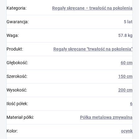
Kategoria
:
Regały skręcane – trwałość na pokolenia
Gwarancja
:
5 lat
Waga
:
57.8 kg
Produkt
:
Regały skręcane "trwałość na pokolenia"
Głębokość
:
60 cm
Szerokość
:
150 cm
Wysokość
:
200 cm
Ilość półek
:
6
Materiał półki
:
Półka metalowa zmywalna
Kolor
:
ocynk