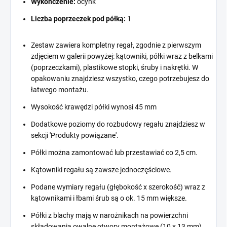
Wykończenie:
ocynk
Liczba poprzeczek pod półką:
1
Zestaw zawiera kompletny regał, zgodnie z pierwszym
zdjęciem w galerii powyżej: kątowniki, półki wraz z belkami
(poprzeczkami), plastikowe stopki, śruby i nakrętki. W
opakowaniu znajdziesz wszystko, czego potrzebujesz do
łatwego montażu.
Wysokość krawędzi półki wynosi 45 mm
Dodatkowe poziomy do rozbudowy regału znajdziesz w
sekcji 'Produkty powiązane'.
Półki można zamontować lub przestawiać co 2,5 cm.
Kątowniki regału są zawsze jednoczęściowe.
Podane wymiary regału (głębokość x szerokość) wraz z
kątownikami i łbami śrub są o ok. 15 mm większe.
Półki z blachy mają w narożnikach na powierzchni
składowania owalne otwory montażowe (10 x 13 mm).