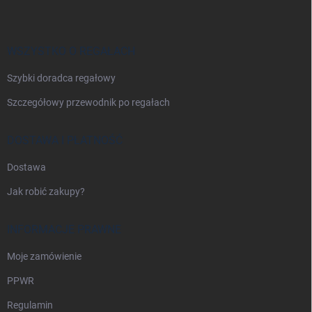
o
p
k
a
WSZYSTKO O REGAŁACH
Szybki doradca regałowy
Szczegółowy przewodnik po regałach
DOSTAWA I PŁATNOŚĆ
Dostawa
Jak robić zakupy?
INFORMACJE PRAWNE
Moje zamówienie
PPWR
Regulamin