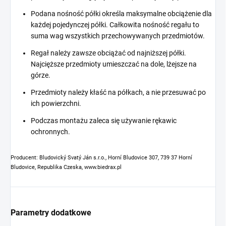
Podana nośność półki określa maksymalne obciążenie dla
każdej pojedynczej półki. Całkowita nośność regału to
suma wag wszystkich przechowywanych przedmiotów.
Regał należy zawsze obciążać od najniższej półki.
Najcięższe przedmioty umieszczać na dole, lżejsze na
górze.
Przedmioty należy kłaść na półkach, a nie przesuwać po
ich powierzchni.
Podczas montażu zaleca się używanie rękawic
ochronnych.
Producent: Bludovický Svatý Ján s.r.o., Horní Bludovice 307, 739 37 Horní
Bludovice, Republika Czeska, www.biedrax.pl
Parametry dodatkowe