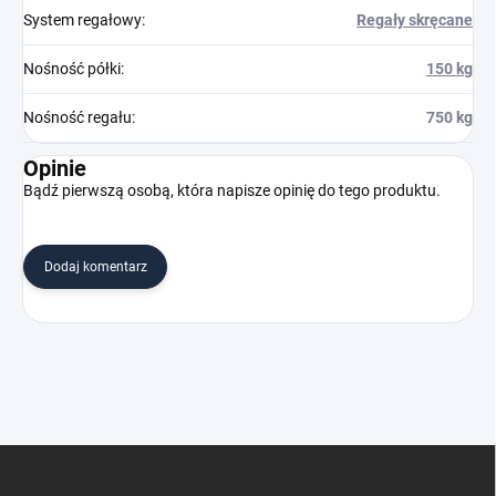
System regałowy
:
Regały skręcane
Nośność półki
:
150 kg
Nośność regału
:
750 kg
Opinie
Bądź pierwszą osobą, która napisze opinię do tego produktu.
Dodaj komentarz
S
t