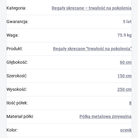
Kategoria
:
Regały skręcane – trwałość na pokolenia
Gwarancja
:
5 lat
Waga
:
75.9 kg
Produkt
:
Regały skręcane "trwałość na pokolenia"
Głębokość
:
60 cm
Szerokość
:
150 cm
Wysokość
:
250 cm
Ilość półek
:
8
Materiał półki
:
Półka metalowa zmywalna
Kolor
:
ocynk