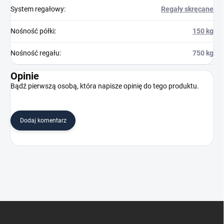
System regałowy
:
Regały skręcane
Nośność półki
:
150 kg
Nośność regału
:
750 kg
Opinie
Bądź pierwszą osobą, która napisze opinię do tego produktu.
Dodaj komentarz
S
t