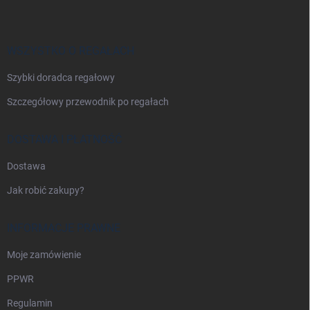
o
p
k
a
WSZYSTKO O REGAŁACH
Szybki doradca regałowy
Szczegółowy przewodnik po regałach
DOSTAWA I PŁATNOŚĆ
Dostawa
Jak robić zakupy?
INFORMACJE PRAWNE
Moje zamówienie
PPWR
Regulamin