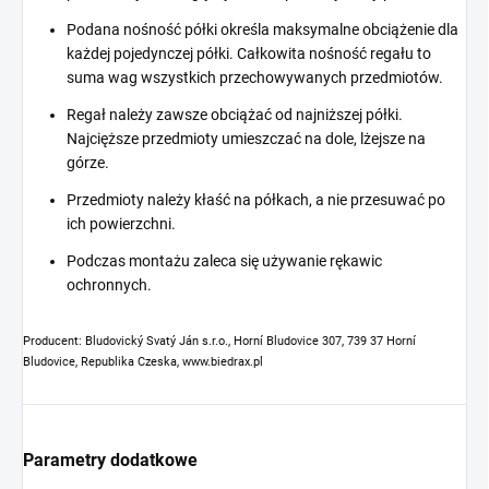
Podana nośność półki określa maksymalne obciążenie dla
każdej pojedynczej półki. Całkowita nośność regału to
suma wag wszystkich przechowywanych przedmiotów.
Regał należy zawsze obciążać od najniższej półki.
Najcięższe przedmioty umieszczać na dole, lżejsze na
górze.
Przedmioty należy kłaść na półkach, a nie przesuwać po
ich powierzchni.
Podczas montażu zaleca się używanie rękawic
ochronnych.
Producent: Bludovický Svatý Ján s.r.o., Horní Bludovice 307, 739 37 Horní
Bludovice, Republika Czeska, www.biedrax.pl
Parametry dodatkowe