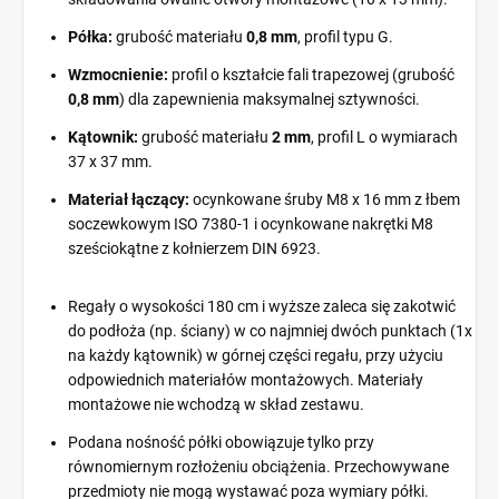
Półka:
grubość materiału
0,8 mm
, profil typu G.
Wzmocnienie:
profil o kształcie fali trapezowej (grubość
0,8 mm
) dla zapewnienia maksymalnej sztywności.
Kątownik:
grubość materiału
2 mm
, profil L o wymiarach
37 x 37 mm.
Materiał łączący:
ocynkowane śruby M8 x 16 mm z łbem
soczewkowym ISO 7380-1 i ocynkowane nakrętki M8
sześciokątne z kołnierzem DIN 6923.
Regały o wysokości 180 cm i wyższe zaleca się zakotwić
do podłoża (np. ściany) w co najmniej dwóch punktach (1x
na każdy kątownik) w górnej części regału, przy użyciu
odpowiednich materiałów montażowych. Materiały
montażowe nie wchodzą w skład zestawu.
Podana nośność półki obowiązuje tylko przy
równomiernym rozłożeniu obciążenia. Przechowywane
przedmioty nie mogą wystawać poza wymiary półki.