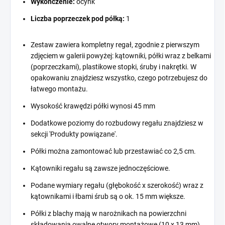
Wykończenie:
ocynk
Liczba poprzeczek pod półką:
1
Zestaw zawiera kompletny regał, zgodnie z pierwszym
zdjęciem w galerii powyżej: kątowniki, półki wraz z belkami
(poprzeczkami), plastikowe stopki, śruby i nakrętki. W
opakowaniu znajdziesz wszystko, czego potrzebujesz do
łatwego montażu.
Wysokość krawędzi półki wynosi 45 mm
Dodatkowe poziomy do rozbudowy regału znajdziesz w
sekcji 'Produkty powiązane'.
Półki można zamontować lub przestawiać co 2,5 cm.
Kątowniki regału są zawsze jednoczęściowe.
Podane wymiary regału (głębokość x szerokość) wraz z
kątownikami i łbami śrub są o ok. 15 mm większe.
Półki z blachy mają w narożnikach na powierzchni
składowania owalne otwory montażowe (10 x 13 mm).