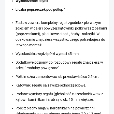
Wykończenie:
ocynk
Liczba poprzeczek pod półką:
1
Zestaw zawiera kompletny regał, zgodnie z pierwszym
zdjęciem w galerii powyżej: kątowniki, półki wraz z belkami
(poprzeczkami), plastikowe stopki, śruby i nakrętki. W
opakowaniu znajdziesz wszystko, czego potrzebujesz do
łatwego montażu.
Wysokość krawędzi półki wynosi 45 mm
Dodatkowe poziomy do rozbudowy regału znajdziesz w
sekcji 'Produkty powiązane'.
Półki można zamontować lub przestawiać co 2,5 cm.
Kątowniki regału są zawsze jednoczęściowe.
Podane wymiary regału (głębokość x szerokość) wraz z
kątownikami i łbami śrub są o ok. 15 mm większe.
Półki z blachy mają w narożnikach na powierzchni
składowania owalne otwory montażowe (10 x 13 mm).