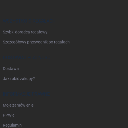
o
p
k
a
WSZYSTKO O REGAŁACH
Szybki doradca regałowy
Szczegółowy przewodnik po regałach
DOSTAWA I PŁATNOŚĆ
Dostawa
Jak robić zakupy?
INFORMACJE PRAWNE
Moje zamówienie
PPWR
Regulamin