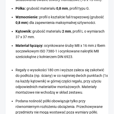
Półka:
grubość materiału
0,8 mm
, profil typu G.
Wzmocnienie:
profil o kształcie fali trapezowej (grubość
0,8 mm
) dla zapewnienia maksymalnej sztywności.
Kątownik:
grubość materiału
2 mm
, profil L o wymiarach
37 x 37 mm.
Materiał łączący:
ocynkowane śruby M8 x 16 mm z łbem
soczewkowym ISO 7380-1 i ocynkowane nakrętki M8
sześciokątne z kołnierzem DIN 6923.
Regały o wysokości 180 cm i wyższe zaleca się zakotwić
do podłoża (np. ściany) w co najmniej dwóch punktach (1x
na każdy kątownik) w górnej części regału, przy użyciu
odpowiednich materiałów montażowych. Materiały
montażowe nie wchodzą w skład zestawu.
Podana nośność półki obowiązuje tylko przy
równomiernym rozłożeniu obciążenia. Przechowywane
przedmioty nie mogą wystawać poza wymiary półki.