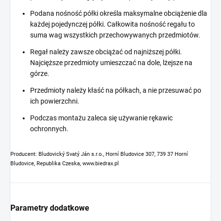
Podana nośność półki określa maksymalne obciążenie dla
każdej pojedynczej półki. Całkowita nośność regału to
suma wag wszystkich przechowywanych przedmiotów.
Regał należy zawsze obciążać od najniższej półki.
Najcięższe przedmioty umieszczać na dole, lżejsze na
górze.
Przedmioty należy kłaść na półkach, a nie przesuwać po
ich powierzchni.
Podczas montażu zaleca się używanie rękawic
ochronnych.
Producent: Bludovický Svatý Ján s.r.o., Horní Bludovice 307, 739 37 Horní
Bludovice, Republika Czeska, www.biedrax.pl
Parametry dodatkowe