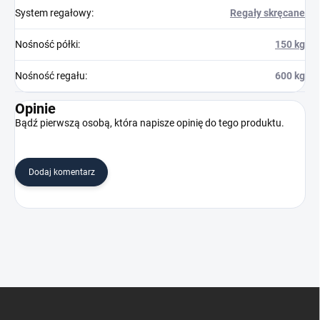
System regałowy
:
Regały skręcane
Nośność półki
:
150 kg
Nośność regału
:
600 kg
Opinie
Bądź pierwszą osobą, która napisze opinię do tego produktu.
Dodaj komentarz
S
t