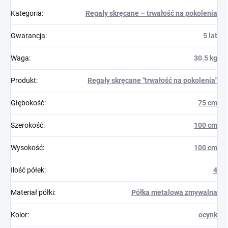
Kategoria
:
Regały skręcane – trwałość na pokolenia
Gwarancja
:
5 lat
Waga
:
30.5 kg
Produkt
:
Regały skręcane "trwałość na pokolenia"
Głębokość
:
75 cm
Szerokość
:
100 cm
Wysokość
:
100 cm
Ilość półek
:
4
Materiał półki
:
Półka metalowa zmywalna
Kolor
:
ocynk