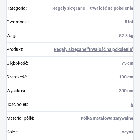
Kategoria
:
Regały skręcane – trwałość na pokolenia
Gwarancja
:
5 lat
Waga
:
52.8 kg
Produkt
:
Regały skręcane "trwałość na pokolenia"
Głębokość
:
75 cm
Szerokość
:
100 cm
Wysokość
:
300 cm
Ilość półek
:
6
Materiał półki
:
Półka metalowa zmywalna
Kolor
:
ocynk