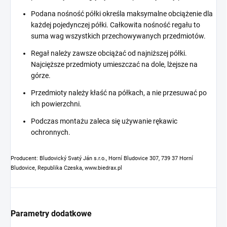
Podana nośność półki określa maksymalne obciążenie dla
każdej pojedynczej półki. Całkowita nośność regału to
suma wag wszystkich przechowywanych przedmiotów.
Regał należy zawsze obciążać od najniższej półki.
Najcięższe przedmioty umieszczać na dole, lżejsze na
górze.
Przedmioty należy kłaść na półkach, a nie przesuwać po
ich powierzchni.
Podczas montażu zaleca się używanie rękawic
ochronnych.
Producent: Bludovický Svatý Ján s.r.o., Horní Bludovice 307, 739 37 Horní
Bludovice, Republika Czeska, www.biedrax.pl
Parametry dodatkowe