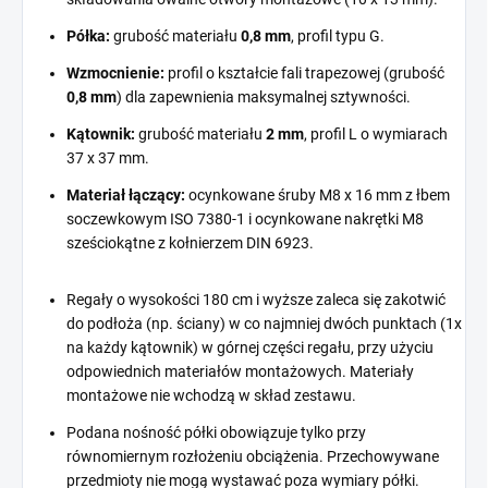
Półka:
grubość materiału
0,8 mm
, profil typu G.
Wzmocnienie:
profil o kształcie fali trapezowej (grubość
0,8 mm
) dla zapewnienia maksymalnej sztywności.
Kątownik:
grubość materiału
2 mm
, profil L o wymiarach
37 x 37 mm.
Materiał łączący:
ocynkowane śruby M8 x 16 mm z łbem
soczewkowym ISO 7380-1 i ocynkowane nakrętki M8
sześciokątne z kołnierzem DIN 6923.
Regały o wysokości 180 cm i wyższe zaleca się zakotwić
do podłoża (np. ściany) w co najmniej dwóch punktach (1x
na każdy kątownik) w górnej części regału, przy użyciu
odpowiednich materiałów montażowych. Materiały
montażowe nie wchodzą w skład zestawu.
Podana nośność półki obowiązuje tylko przy
równomiernym rozłożeniu obciążenia. Przechowywane
przedmioty nie mogą wystawać poza wymiary półki.