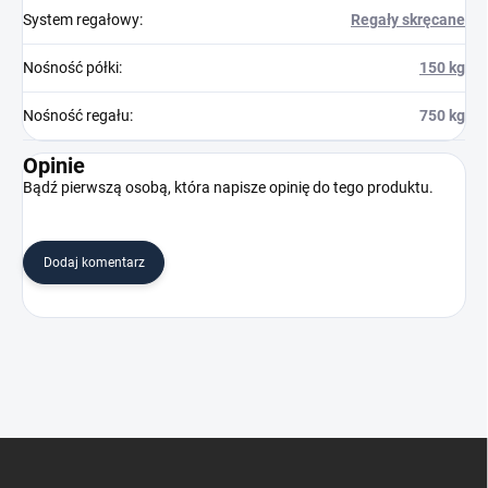
System regałowy
:
Regały skręcane
Nośność półki
:
150 kg
Nośność regału
:
750 kg
Opinie
Bądź pierwszą osobą, która napisze opinię do tego produktu.
Dodaj komentarz
S
t