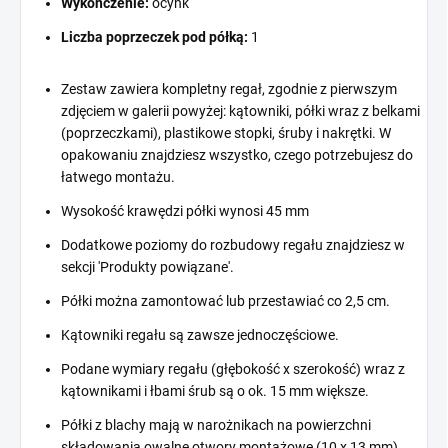
Wykończenie:
ocynk
Liczba poprzeczek pod półką:
1
Zestaw zawiera kompletny regał, zgodnie z pierwszym
zdjęciem w galerii powyżej: kątowniki, półki wraz z belkami
(poprzeczkami), plastikowe stopki, śruby i nakrętki. W
opakowaniu znajdziesz wszystko, czego potrzebujesz do
łatwego montażu.
Wysokość krawędzi półki wynosi 45 mm
Dodatkowe poziomy do rozbudowy regału znajdziesz w
sekcji 'Produkty powiązane'.
Półki można zamontować lub przestawiać co 2,5 cm.
Kątowniki regału są zawsze jednoczęściowe.
Podane wymiary regału (głębokość x szerokość) wraz z
kątownikami i łbami śrub są o ok. 15 mm większe.
Półki z blachy mają w narożnikach na powierzchni
składowania owalne otwory montażowe (10 x 13 mm).