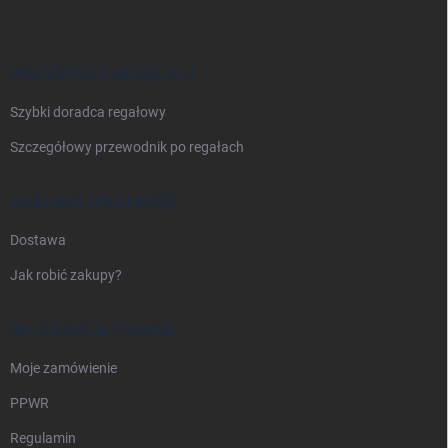
o
p
k
a
WSZYSTKO O REGAŁACH
Szybki doradca regałowy
Szczegółowy przewodnik po regałach
DOSTAWA I PŁATNOŚĆ
Dostawa
Jak robić zakupy?
INFORMACJE PRAWNE
Moje zamówienie
PPWR
Regulamin