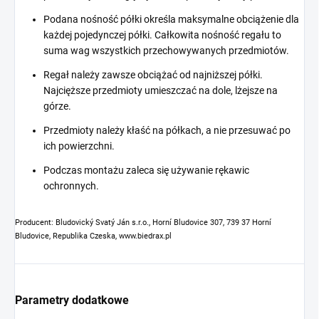
Podana nośność półki określa maksymalne obciążenie dla
każdej pojedynczej półki. Całkowita nośność regału to
suma wag wszystkich przechowywanych przedmiotów.
Regał należy zawsze obciążać od najniższej półki.
Najcięższe przedmioty umieszczać na dole, lżejsze na
górze.
Przedmioty należy kłaść na półkach, a nie przesuwać po
ich powierzchni.
Podczas montażu zaleca się używanie rękawic
ochronnych.
Producent: Bludovický Svatý Ján s.r.o., Horní Bludovice 307, 739 37 Horní
Bludovice, Republika Czeska, www.biedrax.pl
Parametry dodatkowe