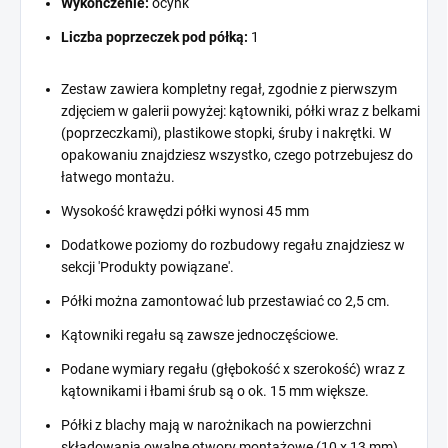
Wykończenie:
ocynk
Liczba poprzeczek pod półką:
1
Zestaw zawiera kompletny regał, zgodnie z pierwszym
zdjęciem w galerii powyżej: kątowniki, półki wraz z belkami
(poprzeczkami), plastikowe stopki, śruby i nakrętki. W
opakowaniu znajdziesz wszystko, czego potrzebujesz do
łatwego montażu.
Wysokość krawędzi półki wynosi 45 mm
Dodatkowe poziomy do rozbudowy regału znajdziesz w
sekcji 'Produkty powiązane'.
Półki można zamontować lub przestawiać co 2,5 cm.
Kątowniki regału są zawsze jednoczęściowe.
Podane wymiary regału (głębokość x szerokość) wraz z
kątownikami i łbami śrub są o ok. 15 mm większe.
Półki z blachy mają w narożnikach na powierzchni
składowania owalne otwory montażowe (10 x 13 mm).