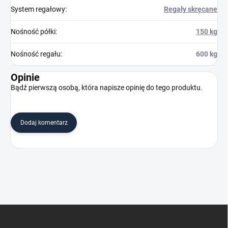
System regałowy
:
Regały skręcane
Nośność półki
:
150 kg
Nośność regału
:
600 kg
Opinie
Bądź pierwszą osobą, która napisze opinię do tego produktu.
Dodaj komentarz
S
t