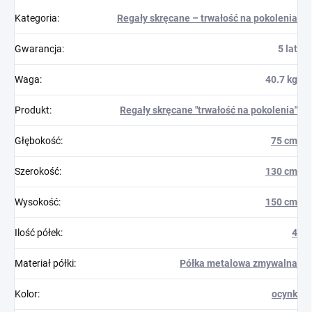
Kategoria
:
Regały skręcane – trwałość na pokolenia
Gwarancja
:
5 lat
Waga
:
40.7 kg
Produkt
:
Regały skręcane "trwałość na pokolenia"
Głębokość
:
75 cm
Szerokość
:
130 cm
Wysokość
:
150 cm
Ilość półek
:
4
Materiał półki
:
Półka metalowa zmywalna
Kolor
:
ocynk