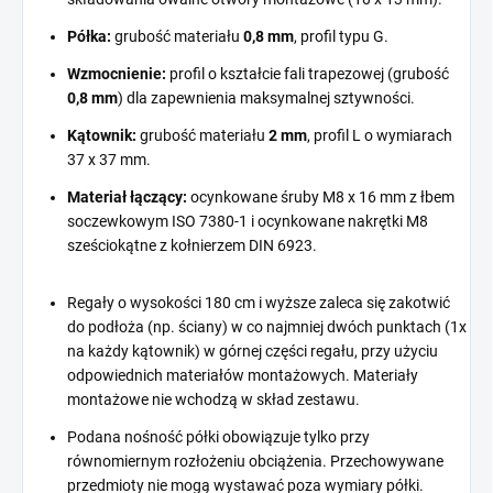
Półka:
grubość materiału
0,8 mm
, profil typu G.
Wzmocnienie:
profil o kształcie fali trapezowej (grubość
0,8 mm
) dla zapewnienia maksymalnej sztywności.
Kątownik:
grubość materiału
2 mm
, profil L o wymiarach
37 x 37 mm.
Materiał łączący:
ocynkowane śruby M8 x 16 mm z łbem
soczewkowym ISO 7380-1 i ocynkowane nakrętki M8
sześciokątne z kołnierzem DIN 6923.
Regały o wysokości 180 cm i wyższe zaleca się zakotwić
do podłoża (np. ściany) w co najmniej dwóch punktach (1x
na każdy kątownik) w górnej części regału, przy użyciu
odpowiednich materiałów montażowych. Materiały
montażowe nie wchodzą w skład zestawu.
Podana nośność półki obowiązuje tylko przy
równomiernym rozłożeniu obciążenia. Przechowywane
przedmioty nie mogą wystawać poza wymiary półki.