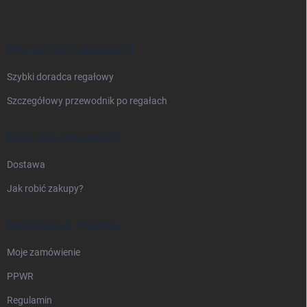
o
p
k
a
WSZYSTKO O REGAŁACH
Szybki doradca regałowy
Szczegółowy przewodnik po regałach
DOSTAWA I PŁATNOŚĆ
Dostawa
Jak robić zakupy?
INFORMACJE PRAWNE
Moje zamówienie
PPWR
Regulamin