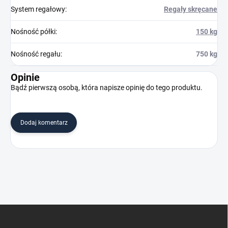
System regałowy
:
Regały skręcane
Nośność półki
:
150 kg
Nośność regału
:
750 kg
Opinie
Bądź pierwszą osobą, która napisze opinię do tego produktu.
Dodaj komentarz
S
t