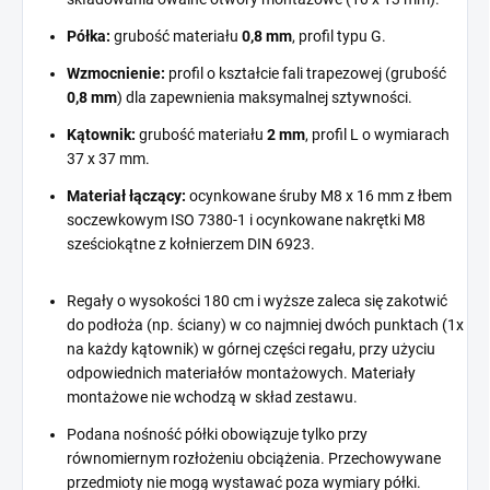
Półka:
grubość materiału
0,8 mm
, profil typu G.
Wzmocnienie:
profil o kształcie fali trapezowej (grubość
0,8 mm
) dla zapewnienia maksymalnej sztywności.
Kątownik:
grubość materiału
2 mm
, profil L o wymiarach
37 x 37 mm.
Materiał łączący:
ocynkowane śruby M8 x 16 mm z łbem
soczewkowym ISO 7380-1 i ocynkowane nakrętki M8
sześciokątne z kołnierzem DIN 6923.
Regały o wysokości 180 cm i wyższe zaleca się zakotwić
do podłoża (np. ściany) w co najmniej dwóch punktach (1x
na każdy kątownik) w górnej części regału, przy użyciu
odpowiednich materiałów montażowych. Materiały
montażowe nie wchodzą w skład zestawu.
Podana nośność półki obowiązuje tylko przy
równomiernym rozłożeniu obciążenia. Przechowywane
przedmioty nie mogą wystawać poza wymiary półki.