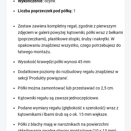
Wykończenie:
ocynk
Liczba poprzeczek pod półką:
1
Zestaw zawiera kompletny regał, zgodnie z pierwszym
zdjęciem w galerii powyżej: kątowniki, półki wraz z belkami
(poprzeczkami), plastikowe stopki, śruby i nakrętki. W
opakowaniu znajdziesz wszystko, czego potrzebujesz do
łatwego montażu.
Wysokość krawędzi półki wynosi 45 mm
Dodatkowe poziomy do rozbudowy regału znajdziesz w
sekcji 'Produkty powiązane'.
Półki można zamontować lub przestawiać co 2,5 cm.
Kątowniki regału są zawsze jednoczęściowe.
Podane wymiary regału (głębokość x szerokość) wraz z
kątownikami i łbami śrub są o ok. 15 mm większe.
Półki z blachy mają w narożnikach na powierzchni
składowania owalne otwory montażowe (10 x 13 mm).