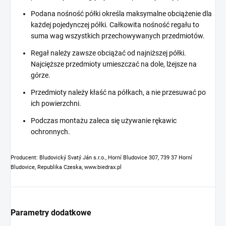
Podana nośność półki określa maksymalne obciążenie dla
każdej pojedynczej półki. Całkowita nośność regału to
suma wag wszystkich przechowywanych przedmiotów.
Regał należy zawsze obciążać od najniższej półki.
Najcięższe przedmioty umieszczać na dole, lżejsze na
górze.
Przedmioty należy kłaść na półkach, a nie przesuwać po
ich powierzchni.
Podczas montażu zaleca się używanie rękawic
ochronnych.
Producent: Bludovický Svatý Ján s.r.o., Horní Bludovice 307, 739 37 Horní
Bludovice, Republika Czeska, www.biedrax.pl
Parametry dodatkowe