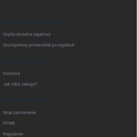
o
p
k
a
WSZYSTKO O REGAŁACH
Szybki doradca regałowy
Szczegółowy przewodnik po regałach
DOSTAWA I PŁATNOŚĆ
Dostawa
Jak robić zakupy?
INFORMACJE PRAWNE
Moje zamówienie
PPWR
Regulamin