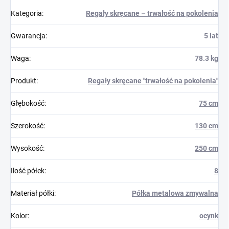
Kategoria
:
Regały skręcane – trwałość na pokolenia
Gwarancja
:
5 lat
Waga
:
78.3 kg
Produkt
:
Regały skręcane "trwałość na pokolenia"
Głębokość
:
75 cm
Szerokość
:
130 cm
Wysokość
:
250 cm
Ilość półek
:
8
Materiał półki
:
Półka metalowa zmywalna
Kolor
:
ocynk