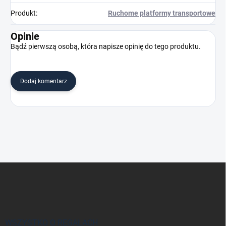
Produkt
:
Ruchome platformy transportowe
Opinie
Bądź pierwszą osobą, która napisze opinię do tego produktu.
Dodaj komentarz
S
t
o
p
k
a
WSZYSTKO O REGAŁACH