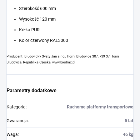
Szerokość 600 mm
Wysokość 120 mm
Kółka PUR
Kolor czerwony RAL3000
Producent: Bludovický Svatý Ján s.r.o., Horní Bludovice 307, 739 37 Horní
Bludovice, Republika Czeska, www.biedrax.pl
Parametry dodatkowe
Kategoria
:
Ruchome platformy transportowe
Gwarancja
:
5 lat
Waga
:
46 kg