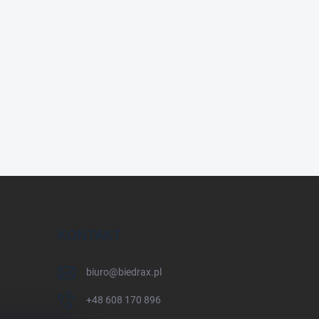
E
KONTAKT
biuro
@
biedrax.pl
+48 608 170 896