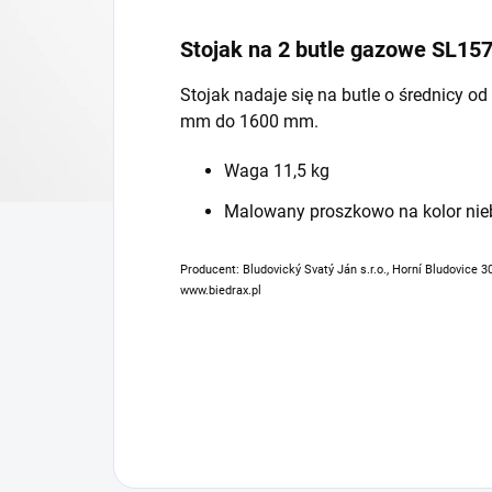
Stojak na 2 butle gazowe SL15
Stojak nadaje się na butle o średnicy 
mm do 1600 mm.
Waga 11,5 kg
Malowany proszkowo na kolor nie
Producent: Bludovický Svatý Ján s.r.o., Horní Bludovice 3
www.biedrax.pl