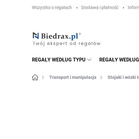
Przejść
Wszystko o regałach
Dostawa i płatność
Infor
do
treści
REGAŁY WEDŁUG TYPU
REGAŁY WEDŁUG
Home
Transport i manipulacja
Stojaki i wózki
MARKA:
BIEDRAX
DOSTAWA GRATIS