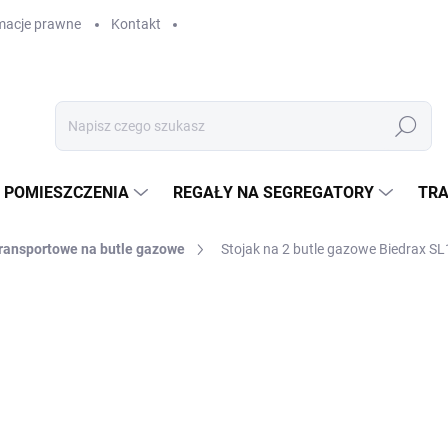
macje prawne
Kontakt
Szukaj
 POMIESZCZENIA
REGAŁY NA SEGREGATORY
TRA
 transportowe na butle gazowe
Stojak na 2 butle gazowe Biedrax S
zł 714,30
zł 590,30 bez VAT
Cena
W MAGAZYNIE