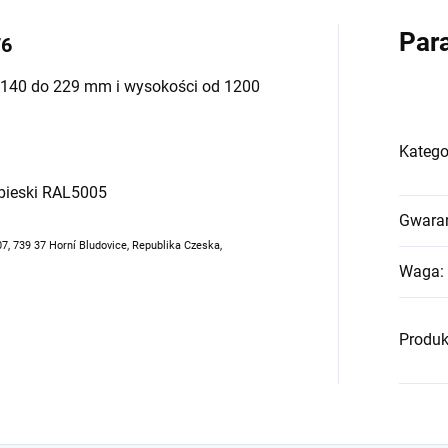
Par
76
od 140 do 229 mm i wysokości od 1200
Katego
bieski RAL5005
Gwara
07, 739 37 Horní Bludovice, Republika Czeska,
Waga
:
Produk