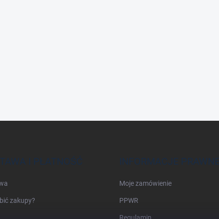
TAWA I PŁATNOŚĆ
INFORMACJE PRAWN
wa
Moje zamówienie
bić zakupy?
PPWR
Regulamin