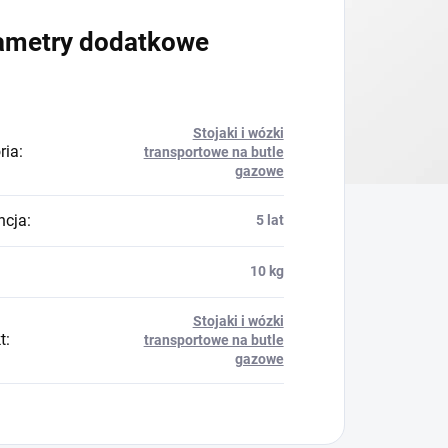
ametry dodatkowe
Stojaki i wózki
ria
:
transportowe na butle
gazowe
ncja
:
5 lat
10 kg
Stojaki i wózki
t
:
transportowe na butle
gazowe