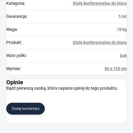
Kategoria
:
Stoły konferencyjne do biura
Gwarancja
:
5 lat
Waga
:
18 kg
Produkt
:
Stoły konferencyjne do biura
Wzór półki
:
buk
Wymiar
:
80 x 120 cm
Opinie
Bądź pierwszą osobą, która napisze opinię do tego produktu.
Dodaj komentarz