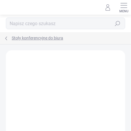
Przejść
do
treści
Szukaj
Stoły konferencyjne do biura
MARKA:
BIEDRAX
DOSTAWA GRATIS