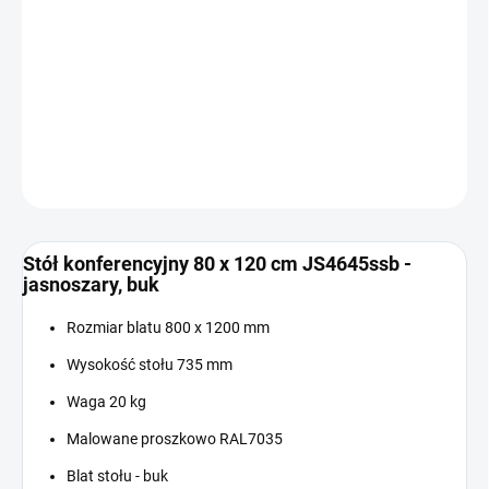
Cena
W MAGAZYNIE
jednostkowa:
−
+
Dodaj do koszyka
INFORMACJE SZCZEGÓŁOWE
ZADAJ PYTANIE
Stół konferencyjny 80 x 120 cm JS4645ssb -
jasnoszary, buk
Rozmiar blatu 800 x 1200 mm
Wysokość stołu 735 mm
Waga 20 kg
Malowane proszkowo RAL7035
Blat stołu - buk