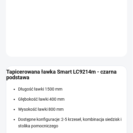
Cena
W MAGAZYNIE
jednostkowa:
−
+
Dodaj do koszyka
INFORMACJE SZCZEGÓŁOWE
ZADAJ PYTANIE
Tapicerowana ławka Smart LC9214m - czarna
podstawa
Długość ławki 1500 mm
Głębokość ławki 400 mm
Wysokość ławki 800 mm
Dostępne konfiguracje: 2-5 krzeseł, kombinacja siedzisk i
stolika pomocniczego