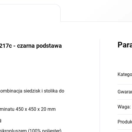
Par
217c - czarna podstawa
Katego
kombinacja siedzisk i stolika do
Gwara
Waga
:
laminatu 450 x 450 x 20 mm
ą
Produk
mikropluszem (100% poliester),