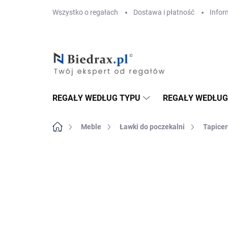
Przejść
Wszystko o regałach
Dostawa i płatność
Infor
do
treści
REGAŁY WEDŁUG TYPU
REGAŁY WEDŁUG
Home
Meble
Ławki do poczekalni
Tapicer
MARKA:
BIEDRAX
DOSTAWA GRATIS