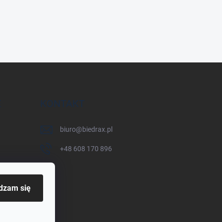
E
KONTAKT
biuro
@
biedrax.pl
+48 608 170 896
dzam się