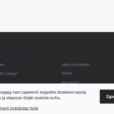
TAWA I PŁATNOŚĆ
INFORMACJE PRAWN
wa
Moje zamówienie
bić zakupy?
PPWR
Regulamin
agają nam zapewnić wygodne działanie naszej
Zga
e ją ulepszać dzięki analizie ruchu.
macji znajdziesz tutaj