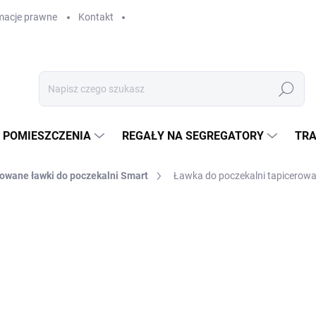
macje prawne
Kontakt
Szukaj
 POMIESZCZENIA
REGAŁY NA SEGREGATORY
TRA
owane ławki do poczekalni Smart
Ławka do poczekalni tapicerow
zł 2 948,40
zł 2 436,70 bez VAT
Cena
W MAGAZYNIE