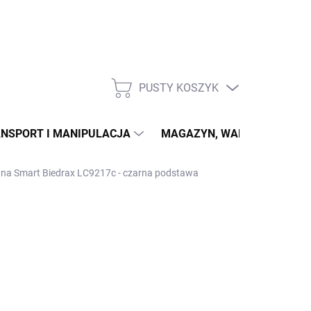
PUSTY KOSZYK
KOSZYK
NSPORT I MANIPULACJA
MAGAZYN, WARSZTAT
ana Smart Biedrax LC9217c - czarna podstawa