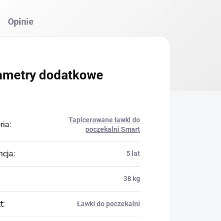
Opinie
ametry dodatkowe
Tapicerowane ławki do
ria
:
poczekalni Smart
ncja
:
5 lat
38 kg
t
:
Ławki do poczekalni