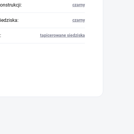
onstrukcji
:
czarny
siedziska
:
czarny
:
tapicerowane siedziska