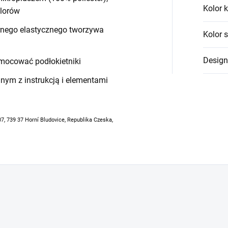
Kolor k
olorów
arnego elastycznego tworzywa
Kolor 
Design
mocować podłokietniki
ym z instrukcją i elementami
07, 739 37 Horní Bludovice, Republika Czeska,