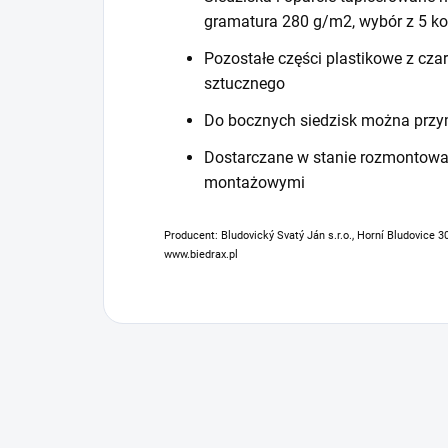
gramatura 280 g/m2, wybór z 5 k
Pozostałe części plastikowe z cz
sztucznego
Do bocznych siedzisk można przy
Dostarczane w stanie rozmontowan
montażowymi
Producent: Bludovický Svatý Ján s.r.o., Horní Bludovice 3
www.biedrax.pl