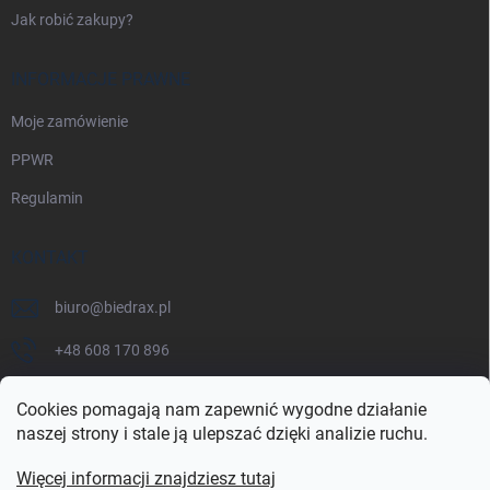
Jak robić zakupy?
INFORMACJE PRAWNE
Moje zamówienie
PPWR
Regulamin
KONTAKT
biuro
@
biedrax.pl
+48 608 170 896
Cookies pomagają nam zapewnić wygodne działanie
naszej strony i stale ją ulepszać dzięki analizie ruchu.
Więcej informacji znajdziesz tutaj