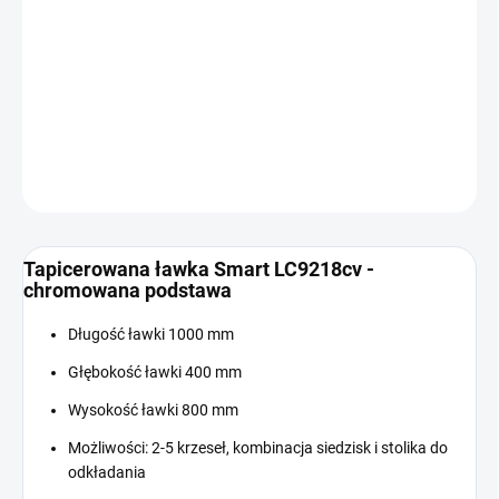
Cena
W MAGAZYNIE
jednostkowa:
−
+
Dodaj do koszyka
INFORMACJE SZCZEGÓŁOWE
ZADAJ PYTANIE
Tapicerowana ławka Smart LC9218cv -
chromowana podstawa
Długość ławki 1000 mm
Głębokość ławki 400 mm
Wysokość ławki 800 mm
Możliwości: 2-5 krzeseł, kombinacja siedzisk i stolika do
odkładania