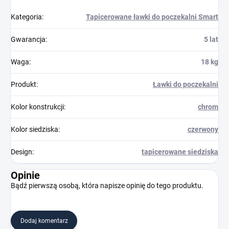
Kategoria
:
Tapicerowane ławki do poczekalni Smart
Gwarancja
:
5 lat
Waga
:
18 kg
Produkt
:
Ławki do poczekalni
Kolor konstrukcji
:
chrom
Kolor siedziska
:
czerwony
Design
:
tapicerowane siedziska
Opinie
Bądź pierwszą osobą, która napisze opinię do tego produktu.
Dodaj komentarz