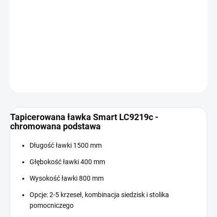
Cena
W MAGAZYNIE
jednostkowa:
−
+
Dodaj do koszyka
INFORMACJE SZCZEGÓŁOWE
ZADAJ PYTANIE
Tapicerowana ławka Smart LC9219c -
chromowana podstawa
Długość ławki 1500 mm
Głębokość ławki 400 mm
Wysokość ławki 800 mm
Opcje: 2-5 krzeseł, kombinacja siedzisk i stolika
pomocniczego