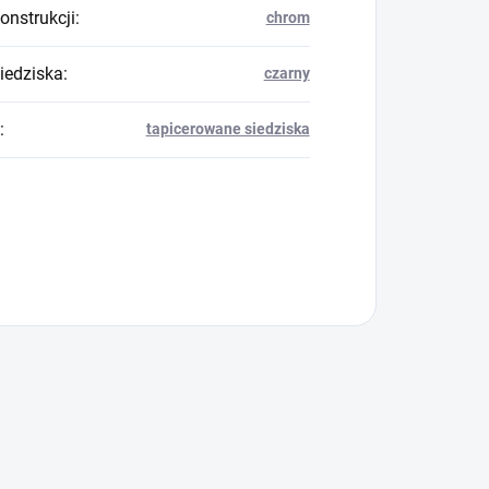
onstrukcji
:
chrom
siedziska
:
czarny
:
tapicerowane siedziska