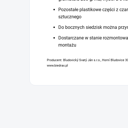
Pozostałe plastikowe części z cz
sztucznego
Do bocznych siedzisk można przy
Dostarczane w stanie rozmontowan
montażu
Producent: Bludovický Svatý Ján s.r.o., Horní Bludovice 3
www.biedrax.pl