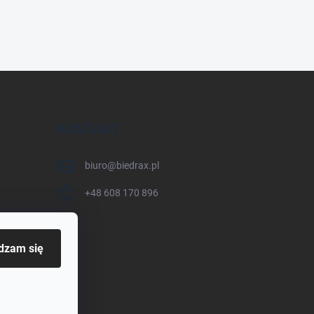
E
KONTAKT
biuro
@
biedrax.pl
+48 608 170 896
dzam się