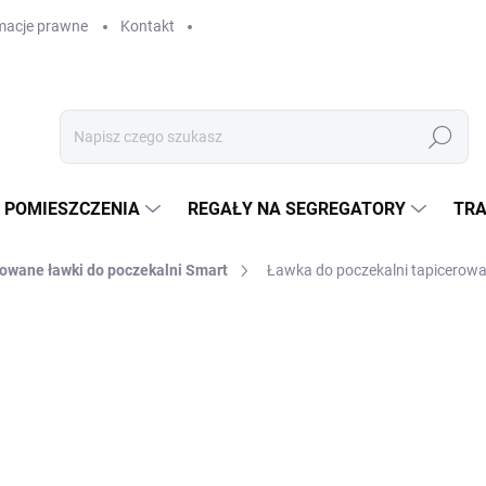
macje prawne
Kontakt
Szukaj
 POMIESZCZENIA
REGAŁY NA SEGREGATORY
TRA
owane ławki do poczekalni Smart
Ławka do poczekalni tapicerow
zł 2 696,10
zł 2 228,20 bez VAT
Cena
W MAGAZYNIE