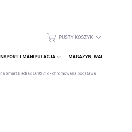
PUSTY KOSZYK
KOSZYK
NSPORT I MANIPULACJA
MAGAZYN, WARSZTAT
ana Smart Biedrax LC9221c - chromowana podstawa