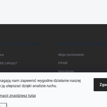
TAWA I PŁATNOŚĆ
INFORMACJE PRAWN
wa
Moje zamówienie
bić zakupy?
PPWR
Regulamin
agają nam zapewnić wygodne działanie naszej
Zga
e ją ulepszać dzięki analizie ruchu.
macji znajdziesz tutaj