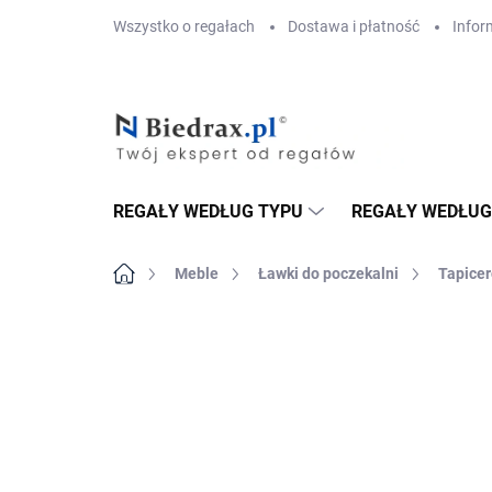
Przejść
Wszystko o regałach
Dostawa i płatność
Infor
do
treści
REGAŁY WEDŁUG TYPU
REGAŁY WEDŁUG
Home
Meble
Ławki do poczekalni
Tapicer
MARKA:
BIEDRAX
DOSTAWA GRATIS