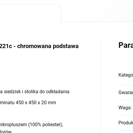
Par
9221c - chromowana podstawa
Katego
a siedzisk i stolika do odkładania
Gwara
laminatu 450 x 450 x 20 mm
Waga
:
Produk
mikropluszem (100% poliester),
olorów