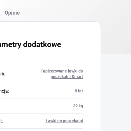
Opinie
ametry dodatkowe
Tapicerowane ławki do
ria
:
poczekalni Smart
ncja
:
5 lat
32 kg
t
:
Ławki do poczekalni