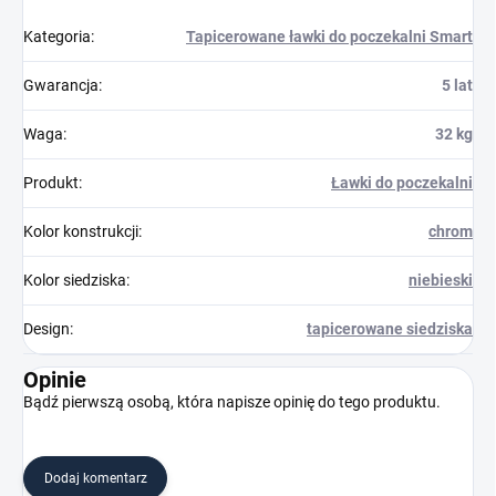
Kategoria
:
Tapicerowane ławki do poczekalni Smart
Gwarancja
:
5 lat
Waga
:
32 kg
Produkt
:
Ławki do poczekalni
Kolor konstrukcji
:
chrom
Kolor siedziska
:
niebieski
Design
:
tapicerowane siedziska
Opinie
Bądź pierwszą osobą, która napisze opinię do tego produktu.
Dodaj komentarz