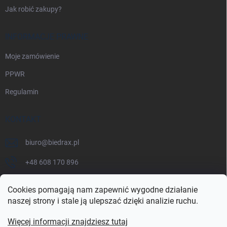
Jak robić zakupy?
INFORMACJE PRAWNE
Moje zamówienie
PPWR
Regulamin
KONTAKT
biuro
@
biedrax.pl
+48 608 170 896
Cookies pomagają nam zapewnić wygodne działanie
naszej strony i stale ją ulepszać dzięki analizie ruchu.
Więcej informacji znajdziesz tutaj