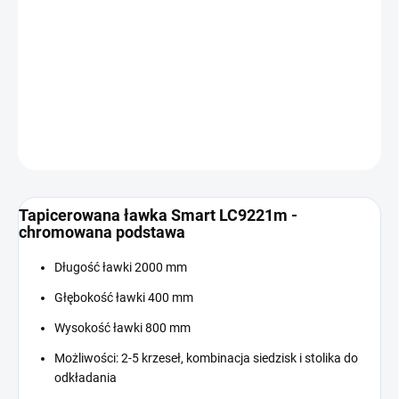
Cena
W MAGAZYNIE
jednostkowa:
−
+
Dodaj do koszyka
INFORMACJE SZCZEGÓŁOWE
ZADAJ PYTANIE
Tapicerowana ławka Smart LC9221m -
chromowana podstawa
Długość ławki 2000 mm
Głębokość ławki 400 mm
Wysokość ławki 800 mm
Możliwości: 2-5 krzeseł, kombinacja siedzisk i stolika do
odkładania