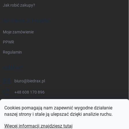
Jak robić zakupy?
INFORMACJE PRAWNE
Moje zamówienie
PPWR
Regulamin
KONTAKT
biuro
@
biedrax.pl
+48 608 170 896
Cookies pomagają nam zapewnić wygodne działanie
naszej strony i stale ją ulepszać dzięki analizie ruchu.
Więcej informacji znajdziesz tutaj