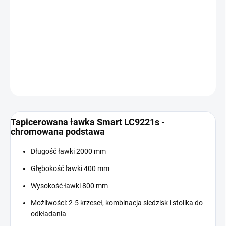
Cena
W MAGAZYNIE
jednostkowa:
−
+
Dodaj do koszyka
INFORMACJE SZCZEGÓŁOWE
ZADAJ PYTANIE
Tapicerowana ławka Smart LC9221s -
chromowana podstawa
Długość ławki 2000 mm
Głębokość ławki 400 mm
Wysokość ławki 800 mm
Możliwości: 2-5 krzeseł, kombinacja siedzisk i stolika do
odkładania