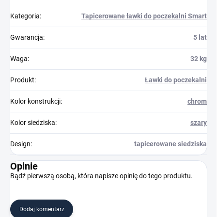
Kategoria
:
Tapicerowane ławki do poczekalni Smart
Gwarancja
:
5 lat
Waga
:
32 kg
Produkt
:
Ławki do poczekalni
Kolor konstrukcji
:
chrom
Kolor siedziska
:
szary
Design
:
tapicerowane siedziska
Opinie
Bądź pierwszą osobą, która napisze opinię do tego produktu.
Dodaj komentarz