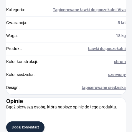
Kategoria
:
Tapicerowane ławki do poczekalni Viva
Gwarancja
:
5 lat
Waga
:
18 kg
Produkt
:
Ławki do poczekalni
Kolor konstrukcji
:
chrom
Kolor siedziska
:
czerwony
Design
:
tapicerowane siedziska
Opinie
Bądź pierwszą osobą, która napisze opinię do tego produktu.
Dodaj komentarz