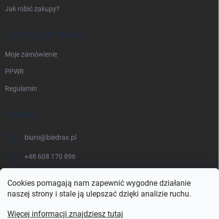
Jak robić zakupy?
INFORMACJE PRAWNE
Moje zamówienie
PPWR
Regulamin
KONTAKT
biuro
@
biedrax.pl
+48 608 170 896
Cookies pomagają nam zapewnić wygodne działanie
naszej strony i stale ją ulepszać dzięki analizie ruchu.
Więcej informacji znajdziesz tutaj