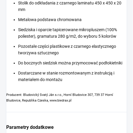
Stolik do odkładania z czarnego laminatu 450 x 450 x 20
mm
Metalowa podstawa chromowana
Siedziska i oparcie tapicerowane mikropluszem (100%
poliester), gramatura 280 g/m2, do wyboru 5 kolorów
Pozostałe części plastikowe z czarnego elastycznego
tworzywa sztucznego
Do bocznych siedzisk można przymocować podłokietniki
Dostarczane w stanie rozmontowanym z instrukcją i
materiałem do montażu
Producent: Bludovický Svatý Ján s.r.o., Horní Bludovice 307, 739 37 Horní
Bludovice, Republika Czeska, www.biedrax.pl
Parametry dodatkowe