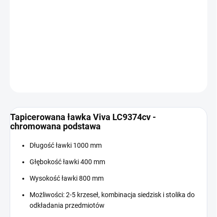
Cena
W MAGAZYNIE
jednostkowa:
−
+
Dodaj do koszyka
INFORMACJE SZCZEGÓŁOWE
ZADAJ PYTANIE
Tapicerowana ławka Viva LC9374cv -
chromowana podstawa
Długość ławki 1000 mm
Głębokość ławki 400 mm
Wysokość ławki 800 mm
Możliwości: 2-5 krzeseł, kombinacja siedzisk i stolika do
odkładania przedmiotów