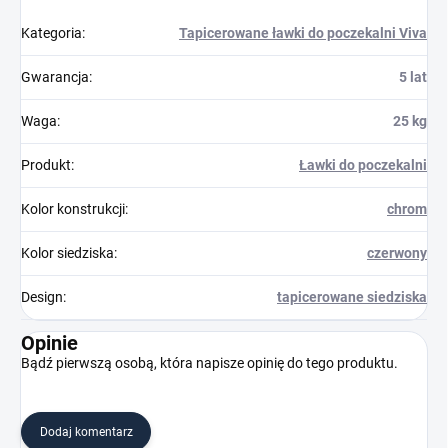
Kategoria
:
Tapicerowane ławki do poczekalni Viva
Gwarancja
:
5 lat
Waga
:
25 kg
Produkt
:
Ławki do poczekalni
Kolor konstrukcji
:
chrom
Kolor siedziska
:
czerwony
Design
:
tapicerowane siedziska
Opinie
Bądź pierwszą osobą, która napisze opinię do tego produktu.
Dodaj komentarz