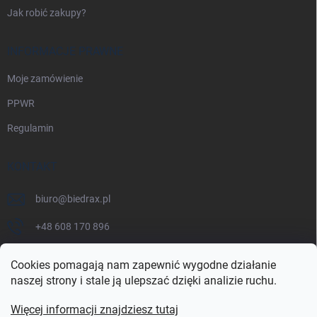
Jak robić zakupy?
INFORMACJE PRAWNE
Moje zamówienie
PPWR
Regulamin
KONTAKT
biuro
@
biedrax.pl
+48 608 170 896
Cookies pomagają nam zapewnić wygodne działanie
naszej strony i stale ją ulepszać dzięki analizie ruchu.
Więcej informacji znajdziesz tutaj