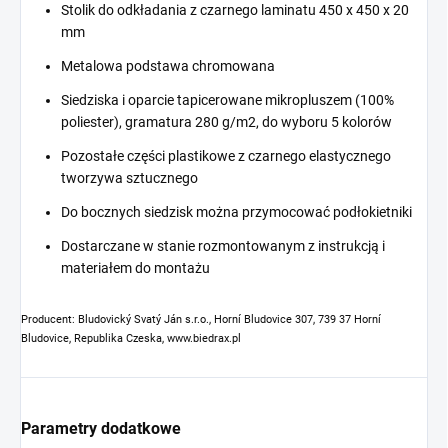
Stolik do odkładania z czarnego laminatu 450 x 450 x 20
mm
Metalowa podstawa chromowana
Siedziska i oparcie tapicerowane mikropluszem (100%
poliester), gramatura 280 g/m2, do wyboru 5 kolorów
Pozostałe części plastikowe z czarnego elastycznego
tworzywa sztucznego
Do bocznych siedzisk można przymocować podłokietniki
Dostarczane w stanie rozmontowanym z instrukcją i
materiałem do montażu
Producent: Bludovický Svatý Ján s.r.o., Horní Bludovice 307, 739 37 Horní
Bludovice, Republika Czeska, www.biedrax.pl
Parametry dodatkowe