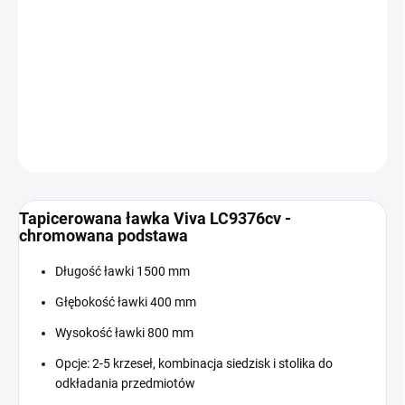
Cena
W MAGAZYNIE
jednostkowa:
−
+
Dodaj do koszyka
INFORMACJE SZCZEGÓŁOWE
ZADAJ PYTANIE
Tapicerowana ławka Viva LC9376cv -
chromowana podstawa
Długość ławki 1500 mm
Głębokość ławki 400 mm
Wysokość ławki 800 mm
Opcje: 2-5 krzeseł, kombinacja siedzisk i stolika do
odkładania przedmiotów