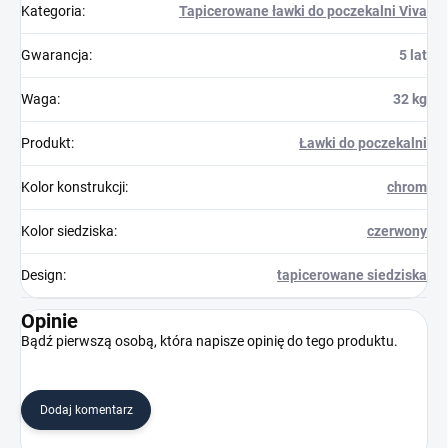
Kategoria
:
Tapicerowane ławki do poczekalni Viva
Gwarancja
:
5 lat
Waga
:
32 kg
Produkt
:
Ławki do poczekalni
Kolor konstrukcji
:
chrom
Kolor siedziska
:
czerwony
Design
:
tapicerowane siedziska
Opinie
Bądź pierwszą osobą, która napisze opinię do tego produktu.
Dodaj komentarz