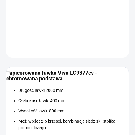
Cena
W MAGAZYNIE
jednostkowa:
−
+
Dodaj do koszyka
INFORMACJE SZCZEGÓŁOWE
ZADAJ PYTANIE
Tapicerowana ławka Viva LC9377cv -
chromowana podstawa
Długość ławki 2000 mm
Głębokość ławki 400 mm
Wysokość ławki 800 mm
Możliwości: 2-5 krzeseł, kombinacja siedzisk i stolika
pomocniczego