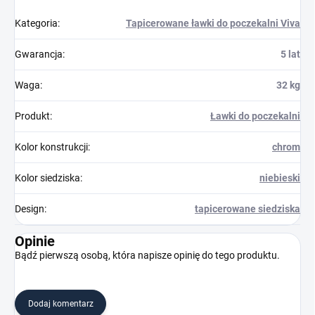
Kategoria
:
Tapicerowane ławki do poczekalni Viva
Gwarancja
:
5 lat
Waga
:
32 kg
Produkt
:
Ławki do poczekalni
Kolor konstrukcji
:
chrom
Kolor siedziska
:
niebieski
Design
:
tapicerowane siedziska
Opinie
Bądź pierwszą osobą, która napisze opinię do tego produktu.
Dodaj komentarz