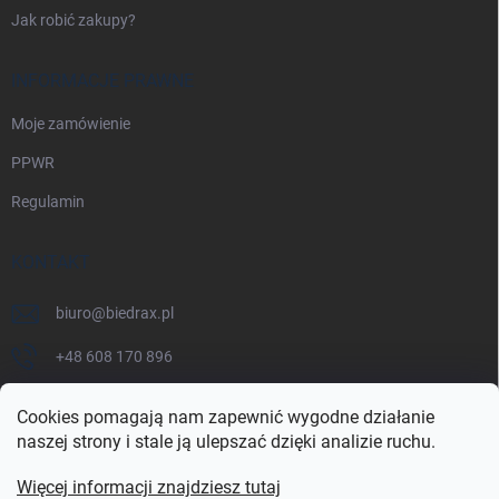
Jak robić zakupy?
INFORMACJE PRAWNE
Moje zamówienie
PPWR
Regulamin
KONTAKT
biuro
@
biedrax.pl
+48 608 170 896
Cookies pomagają nam zapewnić wygodne działanie
naszej strony i stale ją ulepszać dzięki analizie ruchu.
Więcej informacji znajdziesz tutaj