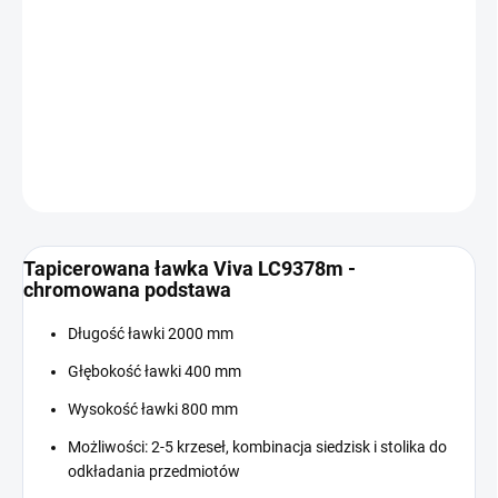
Cena
W MAGAZYNIE
jednostkowa:
−
+
Dodaj do koszyka
INFORMACJE SZCZEGÓŁOWE
ZADAJ PYTANIE
Tapicerowana ławka Viva LC9378m -
chromowana podstawa
Długość ławki 2000 mm
Głębokość ławki 400 mm
Wysokość ławki 800 mm
Możliwości: 2-5 krzeseł, kombinacja siedzisk i stolika do
odkładania przedmiotów