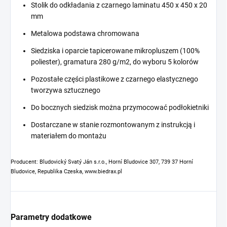
Stolik do odkładania z czarnego laminatu 450 x 450 x 20
mm
Metalowa podstawa chromowana
Siedziska i oparcie tapicerowane mikropluszem (100%
poliester), gramatura 280 g/m2, do wyboru 5 kolorów
Pozostałe części plastikowe z czarnego elastycznego
tworzywa sztucznego
Do bocznych siedzisk można przymocować podłokietniki
Dostarczane w stanie rozmontowanym z instrukcją i
materiałem do montażu
Producent: Bludovický Svatý Ján s.r.o., Horní Bludovice 307, 739 37 Horní
Bludovice, Republika Czeska, www.biedrax.pl
Parametry dodatkowe