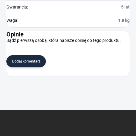
Gwarancja
:
5 lat
Waga
:
1.8 kg
Opinie
Bądź pierwszą osobą, która napisze opinię do tego produktu.
Dodaj komentarz
S
t
o
p