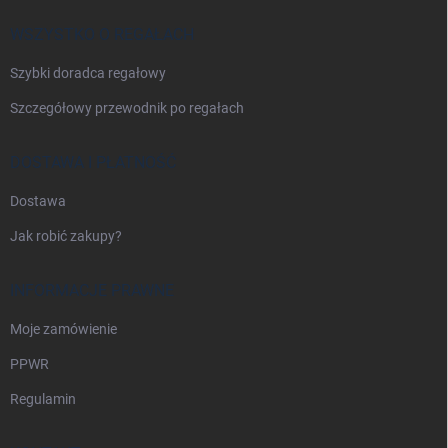
k
a
WSZYSTKO O REGAŁACH
Szybki doradca regałowy
Szczegółowy przewodnik po regałach
DOSTAWA I PŁATNOŚĆ
Dostawa
Jak robić zakupy?
INFORMACJE PRAWNE
Moje zamówienie
PPWR
Regulamin