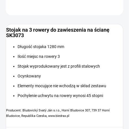
ZADAJ PYTANIE
Stojak na 3 rowery do zawieszenia na ścianę
SK3073
Długość stojaka 1280 mm
Ilość miejsc na rowery 3
Stojak wyprodukowany jest z profili stalowych
Ocynkowany
Elementy mocujące nie wchodzą w skład zestawu
Pochylenie uchwytu na rowery wynosi 45 stopni
Producent: Bludovický Svatý Ján s.r.o., Horní Bludovice 307, 739 37 Horní
Bludovice, Republika Czeska, www.biedrax.pl