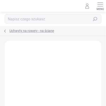
Przejść
do
treści
Szukaj
Uchwyty na rowery - na ścianę
MARKA:
BIEDRAX
DOSTAWA GRATIS