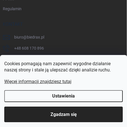
Regulamin
KONTAKT
biuro
@
biedrax.pl
+48 608 170 896
Cookies pomagają nam zapewnić wygodne działanie
naszej strony i stale ją ulepszać dzięki analizie ruchu.
Więcej informacji znajdziesz tutaj
Ustawienia
Copyright 2026
biedrax.pl
. Wszystkie prawa zastrzeżone.
Zgadzam się
Opracował Shoptet Premium