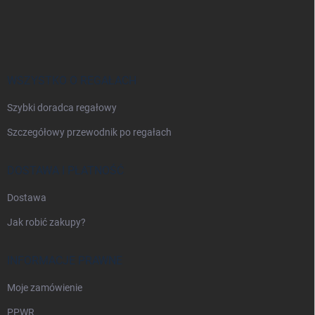
S
t
o
p
k
a
WSZYSTKO O REGAŁACH
Szybki doradca regałowy
Szczegółowy przewodnik po regałach
DOSTAWA I PŁATNOŚĆ
Dostawa
Jak robić zakupy?
INFORMACJE PRAWNE
Moje zamówienie
PPWR