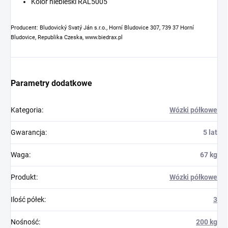
Kolor niebieski RAL5005
Producent: Bludovický Svatý Ján s.r.o., Horní Bludovice 307, 739 37 Horní
Bludovice, Republika Czeska, www.biedrax.pl
Parametry dodatkowe
Kategoria
:
Wózki półkowe
Gwarancja
:
5 lat
Waga
:
67 kg
Produkt
:
Wózki półkowe
Ilość półek
:
3
Nośność
:
200 kg