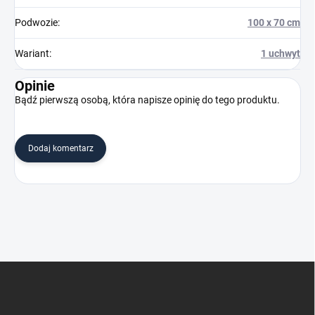
Podwozie
:
100 x 70 cm
Wariant
:
1 uchwyt
Opinie
Bądź pierwszą osobą, która napisze opinię do tego produktu.
Dodaj komentarz
S
t
o