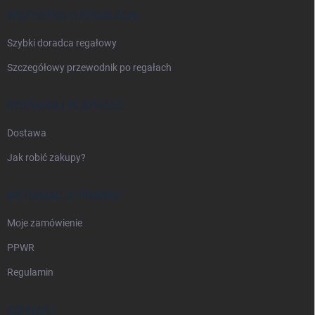
k
a
WSZYSTKO O REGAŁACH
Szybki doradca regałowy
Szczegółowy przewodnik po regałach
DOSTAWA I PŁATNOŚĆ
Dostawa
Jak robić zakupy?
INFORMACJE PRAWNE
Moje zamówienie
PPWR
Regulamin
KONTAKT