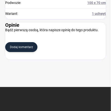
Podwozie
:
100 x 70 cm
Wariant
:
1 uchwyt
Opinie
Bądź pierwszą osobą, która napisze opinię do tego produktu.
Dodaj komentarz
S
t
o
p