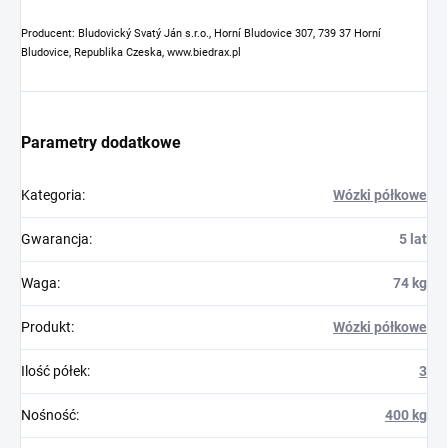
Producent: Bludovický Svatý Ján s.r.o., Horní Bludovice 307, 739 37 Horní
Bludovice, Republika Czeska, www.biedrax.pl
Parametry dodatkowe
Kategoria
:
Wózki półkowe
Gwarancja
:
5 lat
Waga
:
74 kg
Produkt
:
Wózki półkowe
Ilość półek
:
3
Nośność
:
400 kg