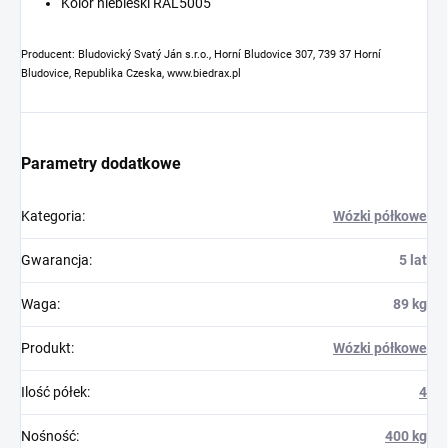
Kolor niebieski RAL5005
Producent: Bludovický Svatý Ján s.r.o., Horní Bludovice 307, 739 37 Horní
Bludovice, Republika Czeska, www.biedrax.pl
Parametry dodatkowe
Kategoria
:
Wózki półkowe
Gwarancja
:
5 lat
Waga
:
89 kg
Produkt
:
Wózki półkowe
Ilość półek
:
4
Nośność
:
400 kg