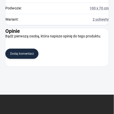
Podwozie
:
100 x 70 cm
Wariant
:
2 uchwyty
Opinie
Bądź pierwszą osobą, która napisze opinię do tego produktu.
Dodaj komentarz
S
t
o