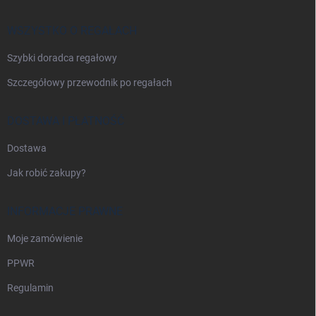
p
k
a
WSZYSTKO O REGAŁACH
Szybki doradca regałowy
Szczegółowy przewodnik po regałach
DOSTAWA I PŁATNOŚĆ
Dostawa
Jak robić zakupy?
INFORMACJE PRAWNE
Moje zamówienie
PPWR
Regulamin