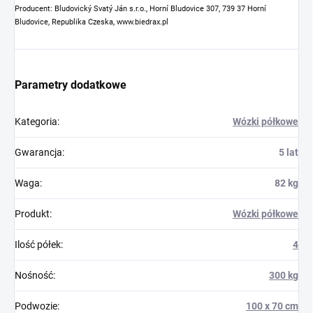
Producent: Bludovický Svatý Ján s.r.o., Horní Bludovice 307, 739 37 Horní
Bludovice, Republika Czeska, www.biedrax.pl
Parametry dodatkowe
Kategoria
:
Wózki półkowe
Gwarancja
:
5 lat
Waga
:
82 kg
Produkt
:
Wózki półkowe
Ilość półek
:
4
Nośność
:
300 kg
Podwozie
:
100 x 70 cm