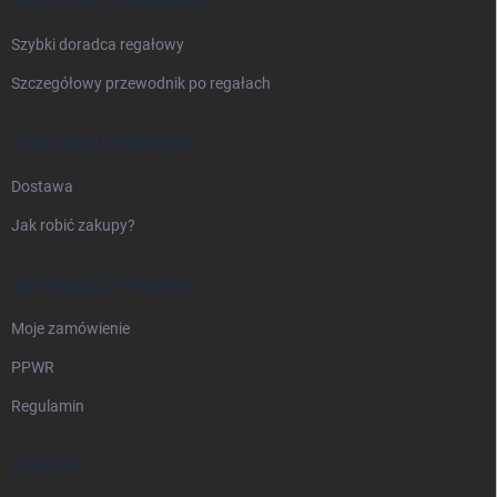
a
WSZYSTKO O REGAŁACH
Szybki doradca regałowy
Szczegółowy przewodnik po regałach
DOSTAWA I PŁATNOŚĆ
Dostawa
Jak robić zakupy?
INFORMACJE PRAWNE
Moje zamówienie
PPWR
Regulamin
KONTAKT