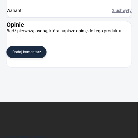
Wariant
:
2 uchwyty
Opinie
Bądź pierwszą osobą, która napisze opinię do tego produktu.
Dodaj komentarz
S
t
o
p
k