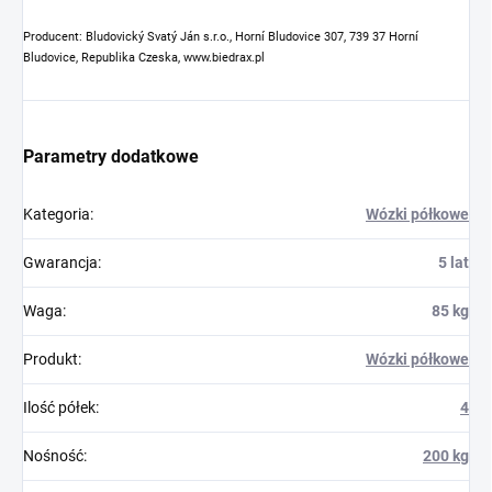
Producent: Bludovický Svatý Ján s.r.o., Horní Bludovice 307, 739 37 Horní
Bludovice, Republika Czeska, www.biedrax.pl
Parametry dodatkowe
Kategoria
:
Wózki półkowe
Gwarancja
:
5 lat
Waga
:
85 kg
Produkt
:
Wózki półkowe
Ilość półek
:
4
Nośność
:
200 kg