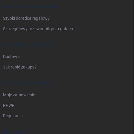
k
a
WSZYSTKO O REGAŁACH
Szybki doradca regałowy
Szczegółowy przewodnik po regałach
DOSTAWA I PŁATNOŚĆ
Dostawa
Jak robić zakupy?
INFORMACJE PRAWNE
Moje zamówienie
PPWR
Regulamin
KONTAKT