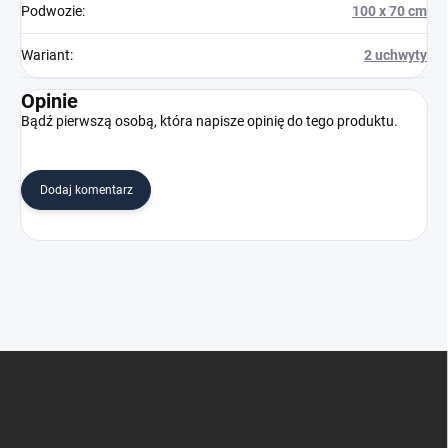
Podwozie
:
100 x 70 cm
Wariant
:
2 uchwyty
Opinie
Bądź pierwszą osobą, która napisze opinię do tego produktu.
Dodaj komentarz
S
t
o
p