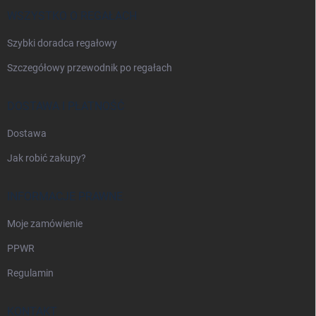
k
a
WSZYSTKO O REGAŁACH
Szybki doradca regałowy
Szczegółowy przewodnik po regałach
DOSTAWA I PŁATNOŚĆ
Dostawa
Jak robić zakupy?
INFORMACJE PRAWNE
Moje zamówienie
PPWR
Regulamin
KONTAKT