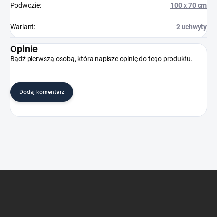
Podwozie
:
100 x 70 cm
Wariant
:
2 uchwyty
Opinie
Bądź pierwszą osobą, która napisze opinię do tego produktu.
Dodaj komentarz
S
t
o
p