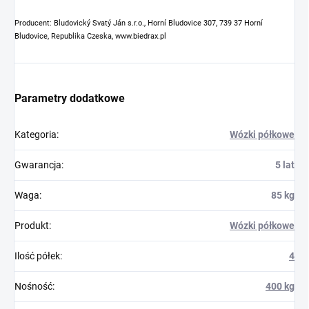
Producent: Bludovický Svatý Ján s.r.o., Horní Bludovice 307, 739 37 Horní
Bludovice, Republika Czeska, www.biedrax.pl
Parametry dodatkowe
Kategoria
:
Wózki półkowe
Gwarancja
:
5 lat
Waga
:
85 kg
Produkt
:
Wózki półkowe
Ilość półek
:
4
Nośność
:
400 kg