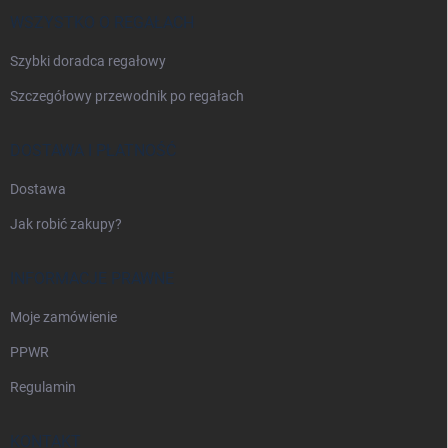
k
a
WSZYSTKO O REGAŁACH
Szybki doradca regałowy
Szczegółowy przewodnik po regałach
DOSTAWA I PŁATNOŚĆ
Dostawa
Jak robić zakupy?
INFORMACJE PRAWNE
Moje zamówienie
PPWR
Regulamin
KONTAKT