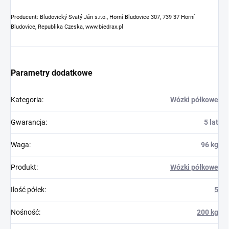
Producent: Bludovický Svatý Ján s.r.o., Horní Bludovice 307, 739 37 Horní
Bludovice, Republika Czeska, www.biedrax.pl
Parametry dodatkowe
Kategoria
:
Wózki półkowe
Gwarancja
:
5 lat
Waga
:
96 kg
Produkt
:
Wózki półkowe
Ilość półek
:
5
Nośność
:
200 kg