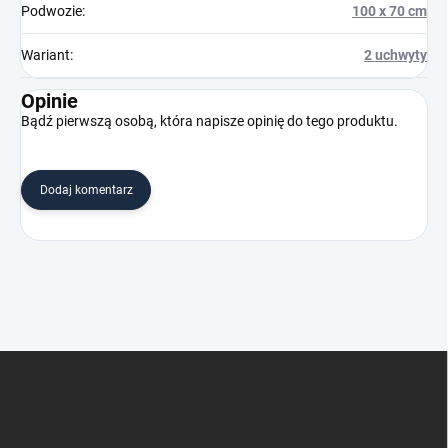
Podwozie
:
100 x 70 cm
Wariant
:
2 uchwyty
Opinie
Bądź pierwszą osobą, która napisze opinię do tego produktu.
Dodaj komentarz
S
t
o
p